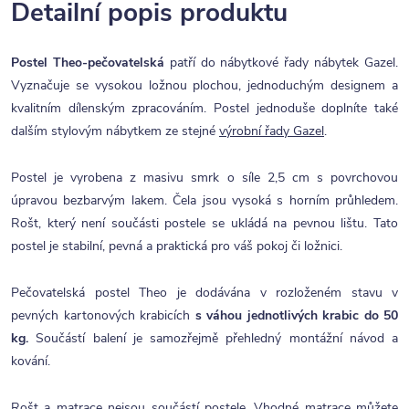
Detailní popis produktu
Postel Theo-pečovatelská
patří do nábytkové řady nábytek Gazel.
Vyznačuje se vysokou ložnou plochou, jednoduchým designem a
kvalitním dílenským zpracováním. Postel jednoduše doplníte také
dalším stylovým nábytkem ze stejné
výrobní řady Gazel
.
Postel je vyrobena z masivu smrk o síle 2,5 cm s povrchovou
úpravou bezbarvým lakem. Čela jsou vysoká s horním průhledem.
Rošt, který není součásti postele se ukládá na pevnou lištu. Tato
postel je stabilní, pevná a praktická pro váš pokoj či ložnici.
Pečovatelská postel Theo je dodávána v rozloženém stavu v
pevných kartonových krabicích
s váhou jednotlivých krabic do 50
kg.
Součástí balení je samozřejmě přehledný montážní návod a
kování.
Rošt a matrace nejsou součástí postele. Vhodné matrace můžete