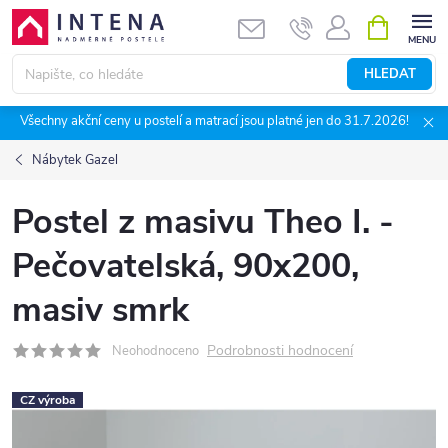
Přejít
NÁKUPNÍ
KOŠÍK
na
obsah
HLEDAT
Všechny akční ceny u postelí a matrací jsou platné jen do 31.7.2026!
Nábytek Gazel
Postel z masivu Theo I. -
Pečovatelská, 90x200,
masiv smrk
Podrobnosti hodnocení
Neohodnoceno
CZ výroba