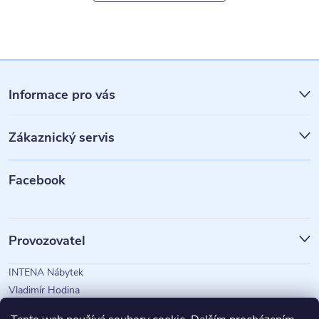
Z
á
Informace pro vás
p
Zákaznický servis
a
t
Facebook
í
Provozovatel
INTENA Nábytek
Vladimír Hodina
IČO: 73350583