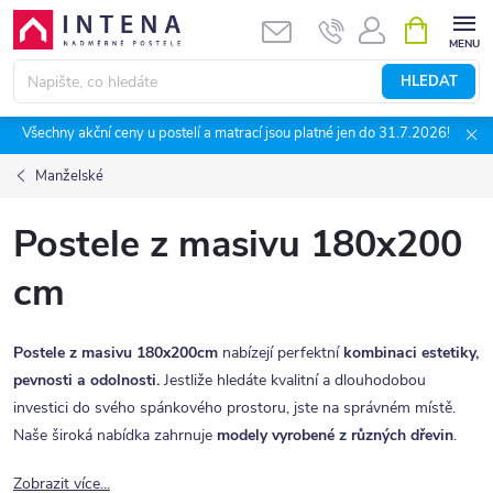
Přejít
NÁKUPNÍ
KOŠÍK
na
obsah
HLEDAT
Všechny akční ceny u postelí a matrací jsou platné jen do 31.7.2026!
Manželské
Postele z masivu 180x200
cm
Postele z masivu 180x200cm
nabízejí perfektní
kombinaci estetiky,
pevnosti a odolnosti.
Jestliže hledáte kvalitní a dlouhodobou
investici do svého spánkového prostoru, jste na správném místě.
Naše široká nabídka zahrnuje
modely vyrobené z různých dřevin
.
Zobrazit více...