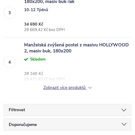
180x200, masiv buk-lak
10-12 Týdnů
34 690 Kč
28 669,42 Kč bez DPH
Manželská zvýšená postel z masivu HOLLYWOOD
2, masiv buk, 180x200
Skladem
28 340 Kč
23 421,49 Kč bez DPH
Zobrazit více produktů
Filtrovat
Ř
Doporučujeme
a