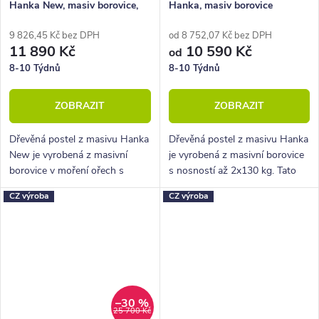
Hanka New, masiv borovice,
Hanka, masiv borovice
moření ořech
9 826,45 Kč bez DPH
od 8 752,07 Kč bez DPH
11 890 Kč
10 590 Kč
od
8-10 Týdnů
8-10 Týdnů
ZOBRAZIT
ZOBRAZIT
Dřevěná postel z masivu Hanka
Dřevěná postel z masivu Hanka
New je vyrobená z masivní
je vyrobená z masivní borovice
borovice v moření ořech s
s nosností až 2x130 kg. Tato
nosností až 2x130 kg. Tato
postel je ideální pro použití do
CZ výroba
CZ výroba
postel je ideální pro použití do
ložnice, pokoje pro hosty nebo
ložnice, pokoje pro hosty
třeba na chatu či chalupu.
nebo...
–30 %
25 700 Kč