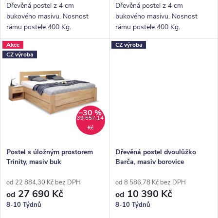
ů
Dřevěná postel z 4 cm
Dřevěná postel z 4 cm
bukového masivu. Nosnost
bukového masivu. Nosnost
rámu postele 400 Kg.
rámu postele 400 Kg.
Povrchová úprava lakem -
Povrchová úprava bezbarvým
Akce
CZ výroba
odstín Jantar. Pevná dřevěná
lakem. Pevná dřevěná lišta pro
CZ výroba
lišta pro rošty.
rošty.
–30 %
39 557,14
Kč
Postel s úložným prostorem
Dřevěná postel dvoulůžko
Trinity, masiv buk
Barča, masiv borovice
od 22 884,30 Kč bez DPH
od 8 586,78 Kč bez DPH
27 690 Kč
10 390 Kč
od
od
8-10 Týdnů
8-10 Týdnů