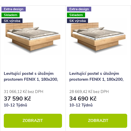
Nejlevnější
z
V
Extra design
Extra design
Nejdražší
Skladem
Skladem
e
ý
SK výroba
SK výroba
Nejprodávanější
n
p
Abecedně
í
i
p
s
r
p
o
r
Levitující postel s úložným
Levitující postel s úložným
prostorem FENIX 1, 180x200,
prostorem FENIX 1, 180x200,
d
o
masiv buk-jantar
masiv buk-lak
u
d
31 066,12 Kč bez DPH
28 669,42 Kč bez DPH
37 590 Kč
34 690 Kč
k
u
10-12 Týdnů
10-12 Týdnů
t
k
ZOBRAZIT
ZOBRAZIT
ů
t