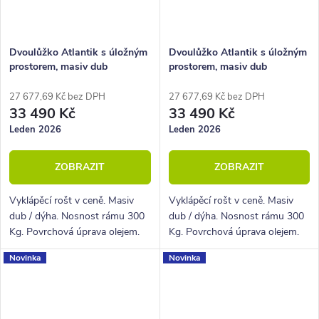
Dvoulůžko Atlantik s úložným
Dvoulůžko Atlantik s úložným
prostorem, masiv dub
prostorem, masiv dub
přírodní/dýha, krémová
tmavený/dýha, grafit
ekokůže
27 677,69 Kč bez DPH
27 677,69 Kč bez DPH
33 490 Kč
33 490 Kč
Leden 2026
Leden 2026
ZOBRAZIT
ZOBRAZIT
Vyklápěcí rošt v ceně. Masiv
Vyklápěcí rošt v ceně. Masiv
dub / dýha. Nosnost rámu 300
dub / dýha. Nosnost rámu 300
Kg. Povrchová úprava olejem.
Kg. Povrchová úprava olejem.
Novinka
Novinka