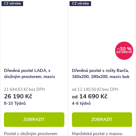
CZ výroba
CZ výroba
nosností až 130 kg.
nosností až 130 kg. Tuto postel
jsme pro vás důkladně
otestovali.
–30 %
20 986 Kč
Dřevěná postel LADA, s
Dřevěná postel s rošty Barča,
úložným prostorem, masiv
160x200, 180x200, masiv buk
borovice, moření ořech
21 644,63 Kč bez DPH
od 12 140,50 Kč bez DPH
26 190 Kč
14 690 Kč
od
8-10 Týdnů
4-6 týdnů
ZOBRAZIT
ZOBRAZIT
Postel s úložným prostorem
Manželská postel z masivu