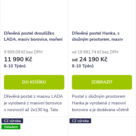
Dřevěná postel dvoulůžko
Dřevěná postel Hanka, s
LADA, masiv borovice, moření
úložným prostorem, masiv
ořech, 180x200
borovice
9 909,09 Kč bez DPH
od 19 991,74 Kč bez DPH
11 990 Kč
24 190 Kč
od
8-10 Týdnů
8-10 Týdnů
DO KOŠÍKU
ZOBRAZIT
Dřevěná postel z masivu LADA
Postel s úložným prostorem
je vyrobená z masivní borovice
Hanka je vyrobená z masivní
s nosností až 2x130 kg. Tato
borovice a je dodávana včetně
postel je ideální pro použití do
kvalitních lamelových roštů s
CZ výroba
CZ výroba
ložnice, pokoje pro hosty nebo
nosností až 130 kg.
Skladem
třeba na chatu či chalupu.