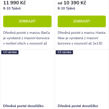
11 990 Kč
10 390 Kč
od
8-10 Týdnů
8-10 Týdnů
ZOBRAZIT
ZOBRAZIT
Dřevěná postel z masivu Barča
Dřevěná postel z masivu Hanka
je vyrobená z masivní borovice
New je vyrobená z masivní
v moření ořech s nosností až
borovice s nosností až 2x130
2x130 kg. Tato postel je ideální
kg. Tato postel je ideální pro
CZ výroba
CZ výroba
pro použití do ložnice, pokoje
použití do ložnice, pokoje pro
pro hosty nebo třeba na...
hosty nebo třeba na chatu či...
Dřevěná postel dvoulůžko
Dřevěná postel dvoulůžko