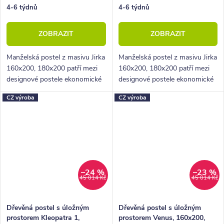
4-6 týdnů
4-6 týdnů
ZOBRAZIT
ZOBRAZIT
Manželská postel z masivu Jirka
Manželská postel z masivu Jirka
160x200, 180x200 patří mezi
160x200, 180x200 patří mezi
designové postele ekonomické
designové postele ekonomické
třídy z nábytkové řady
třídy z nábytkové řady
CZ výroba
CZ výroba
BedWorld. Vyniká krásným
BedWorld. Vyniká krásným
plným čelem u hlavy a celkově
plným čelem u hlavy a celkově
pevnou...
pevnou...
–24 %
–23 %
45 014 Kč
45 014 Kč
Dřevěná postel s úložným
Dřevěná postel s úložným
prostorem Kleopatra 1,
prostorem Venus, 160x200,