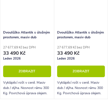
Dvoulůžko Atlantik s úložným
Dvoulůžko Atlantik s úložným
prostorem, masiv dub
prostorem, masiv dub
tmavený/dýha, krémová
tmavený/dýha, krémová
ekokůže
27 677,69 Kč bez DPH
27 677,69 Kč bez DPH
33 490 Kč
33 490 Kč
Leden 2026
Leden 2026
ZOBRAZIT
ZOBRAZIT
Vyklápěcí rošt v ceně. Masiv
Vyklápěcí rošt v ceně. Masiv
dub / dýha. Nosnost rámu 300
dub / dýha. Nosnost rámu 300
Kg. Povrchová úprava olejem.
Kg. Povrchová úprava olejem.