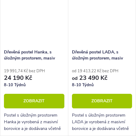
Dřevěná postel Hanka, s
Dřevěná postel LADA, s
úložným prostorem, masiv
úložným prostorem, masiv
borovice, 180x200
borovice
19 991,74 Kč bez DPH
od 19 413,22 Kč bez DPH
24 190 Kč
23 490 Kč
od
8-10 Týdnů
8-10 Týdnů
ZOBRAZIT
ZOBRAZIT
Postel s úložným prostorem
Postel s úložným prostorem
Hanka je vyrobená z masivní
LADA je vyrobená z masivní
borovice a je dodávana včetně
borovice a je dodávana včetně
kvalitních lamelových roštů s
kvalitních lamelových roštů s