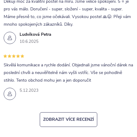
ý
Děkuji moc za kvalitní postel na míru. Jsme velice spokojeni. 5 ⭐ je
p
pro vás málo. Doručení - super, složení - super, kvalita - super.
Máme přesně to, co jsme očekávali. Vysokou postel 🙏😉. Přeji vám
i
mnoho spokojených zákazníků. Díky.
s
Ludvíková Petra
u
10.6.2025
Skvělá komunikace a rychle dodání. Objednali jsme vánoční dárek na
poslední chvíli a neuvěřitelně nám vyšli vstříc. Vše se pohodlně
stihlo. Tento obchod mohu jen a jen doporučit
5.12.2023
ZOBRAZIT VÍCE RECENZÍ