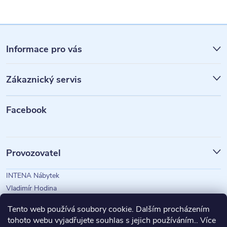
Z
á
Informace pro vás
p
Zákaznický servis
a
t
Facebook
í
Provozovatel
INTENA Nábytek
Vladimír Hodina
IČO: 73350583
Tento web používá soubory cookie. Dalším procházením
tohoto webu vyjadřujete souhlas s jejich používáním.. Více