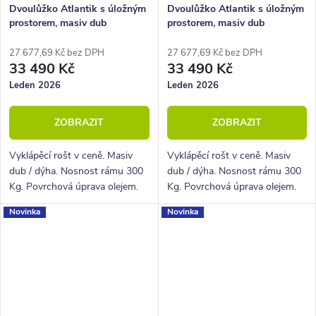
Dvoulůžko Atlantik s úložným
Dvoulůžko Atlantik s úložným
prostorem, masiv dub
prostorem, masiv dub
přírodní/dýha, grafit
přírodní/dýha, krémová
27 677,69 Kč bez DPH
27 677,69 Kč bez DPH
33 490 Kč
33 490 Kč
Leden 2026
Leden 2026
ZOBRAZIT
ZOBRAZIT
Vyklápěcí rošt v ceně. Masiv
Vyklápěcí rošt v ceně. Masiv
dub / dýha. Nosnost rámu 300
dub / dýha. Nosnost rámu 300
Kg. Povrchová úprava olejem.
Kg. Povrchová úprava olejem.
Novinka
Novinka