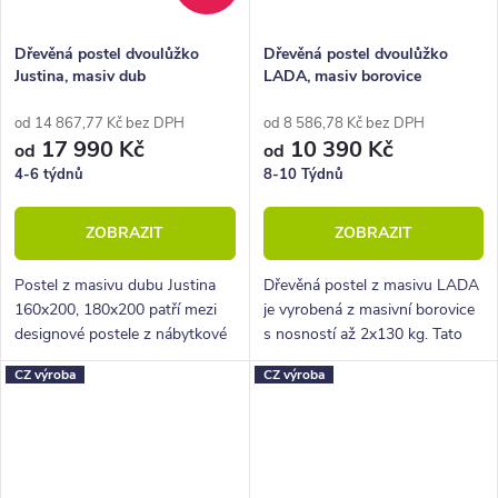
Dřevěná postel dvoulůžko
Dřevěná postel dvoulůžko
Justina, masiv dub
LADA, masiv borovice
od 14 867,77 Kč bez DPH
od 8 586,78 Kč bez DPH
17 990 Kč
10 390 Kč
od
od
4-6 týdnů
8-10 Týdnů
ZOBRAZIT
ZOBRAZIT
Postel z masivu dubu Justina
Dřevěná postel z masivu LADA
160x200, 180x200 patří mezi
je vyrobená z masivní borovice
designové postele z nábytkové
s nosností až 2x130 kg. Tato
řady BedWorld. Vyniká
postel je ideální pro použití do
CZ výroba
CZ výroba
krásným zaobleným čelem u
ložnice, pokoje pro hosty nebo
hlavy a celkově pevnou
třeba na chatu či chalupu.
konstrukcí.