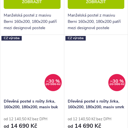
ZOBRAZIT
ZOBRAZIT
Manželská postel z masivu
Manželská postel z masivu
Berni 160x200, 180x200 patří
Berni 160x200, 180x200 patří
mezi designové postele
mezi designové postele
ekonomické třídy z nábytkové
ekonomické třídy z nábytkové
CZ výroba
CZ výroba
řady BedWorld. Vyniká
řady BedWorld. Vyniká
krásným čelem u hlavy a
krásným čelem u hlavy a
celkově pevnou konstrukcí.
celkově pevnou konstrukcí.
–30 %
–30 %
20 986 Kč
20 986 Kč
Dřevěná postel s rošty Jirka,
Dřevěná postel s rošty Jirka,
160x200, 180x200, masiv buk
160x200, 180x200, masiv smrk
od 12 140,50 Kč bez DPH
od 12 140,50 Kč bez DPH
14 690 Kč
14 690 Kč
od
od