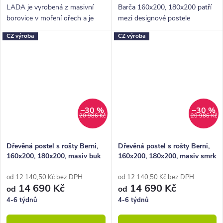
LADA je vyrobená z masivní
Barča 160x200, 180x200 patří
borovice v moření ořech a je
mezi designové postele
dodávana včetně kvalitních
ekonomické třídy z nábytkové
CZ výroba
CZ výroba
lamelových roštů s nosností až
řady BedWorld. Vyniká
130 kg.
krásným čelem u hlavy a
celkově pevnou konstrukcí.
–30 %
–30 %
20 986 Kč
20 986 Kč
Dřevěná postel s rošty Berni,
Dřevěná postel s rošty Berni,
160x200, 180x200, masiv buk
160x200, 180x200, masiv smrk
od 12 140,50 Kč bez DPH
od 12 140,50 Kč bez DPH
14 690 Kč
14 690 Kč
od
od
4-6 týdnů
4-6 týdnů