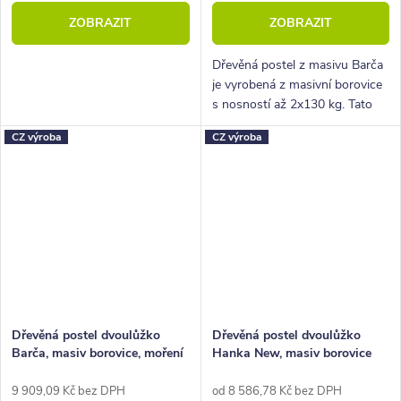
ZOBRAZIT
ZOBRAZIT
Dřevěná postel z masivu Barča
je vyrobená z masivní borovice
s nosností až 2x130 kg. Tato
postel je ideální pro použití do
CZ výroba
CZ výroba
ložnice, pokoje pro hosty nebo
třeba na chatu či chalupu.
Dřevěná postel dvoulůžko
Dřevěná postel dvoulůžko
Barča, masiv borovice, moření
Hanka New, masiv borovice
ořech
9 909,09 Kč bez DPH
od 8 586,78 Kč bez DPH