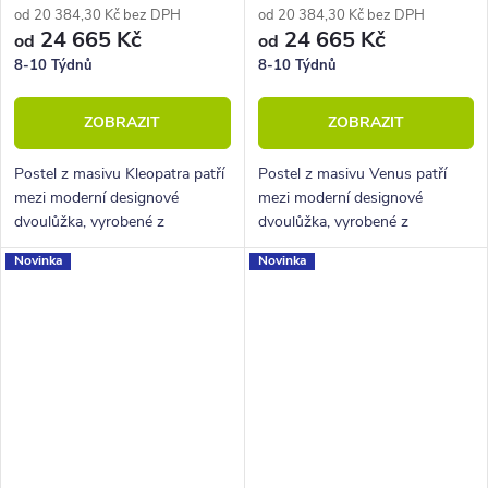
od 20 384,30 Kč bez DPH
od 20 384,30 Kč bez DPH
24 665 Kč
24 665 Kč
od
od
8-10 Týdnů
8-10 Týdnů
ZOBRAZIT
ZOBRAZIT
Postel z masivu Kleopatra patří
Postel z masivu Venus patří
mezi moderní designové
mezi moderní designové
dvoulůžka, vyrobené z
dvoulůžka, vyrobené z
průběžného bukového dřeva.
průběžného bukového dřeva.
Novinka
Novinka
Vyniká krásným frézovaným
Vyniká krásným tvarovaným
čelem u hlavy a celkově pevnou
čelem u hlavy a celkově pevnou
konstrukcí.
konstrukcí.