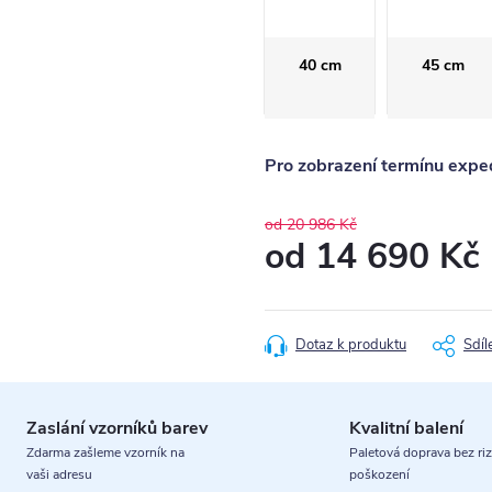
40 cm
45 cm
Pro zobrazení termínu exped
od 20 986 Kč
od
14 690 Kč
Měrná
cena:
Dotaz k produktu
Sdíl
Zaslání vzorníků barev
Kvalitní balení
Zdarma zašleme vzorník na
Paletová doprava bez riz
vaši adresu
poškození