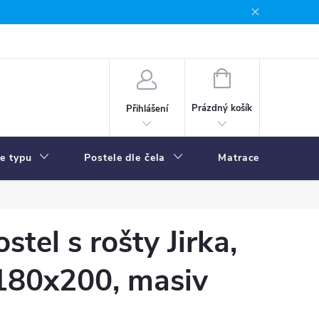
NÁKUPNÍ
KOŠÍK
Prázdný košík
Přihlášení
le typu
Postele dle čela
Matrace
R
tel s rošty Jirka,
180x200, masiv