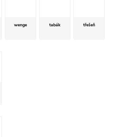
wenge
tabák
třešeň