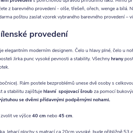
ném provedení
s povrchovou úpravou přírodního laku. Mimo přír
ete z barevného provedení - olše, třešeň, ořech, wenge a bílá. Na
arma poštou zaslat vzorek vybraného barevného provedení – vi
ílenské provedení
e elegantním moderním designem. Čelo u hlavy plné, čelo u no
osteli Jirka punc vysoké pevnosti a stability. Všechny
hrany
post
otek.
i bočnice). Rám postele bezproblémů unese dvě osoby s celkovo
 a stabilitu zajišťuje
hlavní spojovací šroub
za pomocí bukových
výztuhou se dvěmi přídavnými podpěrnými nohami.
 zvolit ve výšce
40 cm
nebo
45 cm
.
ška lehací plochy s matrací ca 20cm vysoké, bude přibližně 53