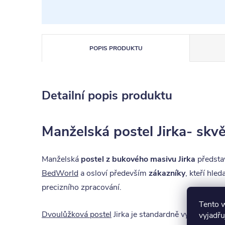
POPIS PRODUKTU
Detailní popis produktu
Manželská postel Jirka- skvě
Manželská
postel z bukového masivu Jirka
představ
BedWorld
a osloví především
zákazníky
, kteří hleda
precizního zpracování.
Tento 
Dvoulůžková postel
Jirka je standardně vyráběná v
vyjadřu