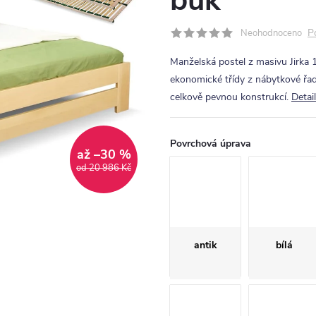
buk
P
Neohodnoceno
Manželská postel z masivu Jirka
ekonomické třídy z nábytkové řa
celkově pevnou konstrukcí.
Detai
Povrchová úprava
až –30 %
od 20 986 Kč
antik
bílá