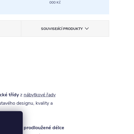
000 Kč
SOUVISEJÍCÍ PRODUKTY
cké třídy
z
nábytkové řady
tavého designu, kvality a
 objednat i v
prodloužené délce