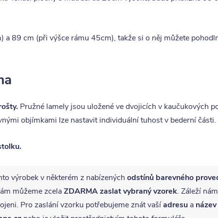
a 89 cm (při výšce rámu 45cm), takže si o něj můžete pohodlně 
ma
rošty.
Pružné lamely jsou uložené ve dvojicích v kaučukových p
vnými objímkami lze nastavit individuální tuhost v bederní části
tolku.
nto výrobek v některém z nabízených
odstínů barevného prove
ě vám můžeme zcela
ZDARMA
zaslat vybraný vzorek
. Záleží nám
jeni. Pro zaslání vzorku potřebujeme znát vaší
adresu
a
název