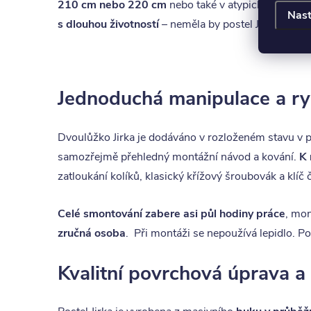
210 cm nebo 220 cm
nebo také v atypické šířce (
Nast
s dlouhou životností
– neměla by postel Jirka ve vaší
Jednoduchá manipulace a ry
Dvoulůžko Jirka je dodáváno v rozloženém stavu v 
samozřejmě přehledný montážní návod a kování.
K 
zatloukání kolíků, klasický křížový šroubovák a klíč
Celé smontování zabere asi půl hodiny práce
, mo
zručná osoba
. Při montáži se nepoužívá lepidlo. P
Kvalitní povrchová úprava a