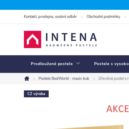
Přejít
na
Kontakt, prodejna, osobní odběr
Obchodní podmínky
obsah
Prodloužené postele
Postele s vysoko
Postele BedWorld - masiv buk
Dřevěná postel s 
Domů
CZ výroba