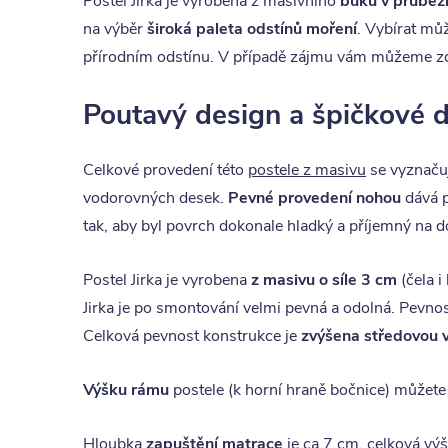
Postel Jirka je vyrobena z masivního
buku v průběž
na výběr
široká paleta odstínů moření
. Vybírat můž
přírodním odstínu. V případě zájmu vám můžeme zd
Poutavý design a špičkové d
Celkové provedení této
postele z masivu
se vyznačuj
vodorovných desek.
Pevné provedení nohou
dává p
tak, aby byl povrch dokonale hladký a příjemný na d
Postel Jirka je vyrobena
z masivu o síle 3 cm
(čela 
Jirka je po smontování velmi pevná a odolná. Pevnost
Celková pevnost konstrukce je
zvýšena středovou 
Výšku rámu
postele (k horní hraně bočnice) můžete
Hloubka
zapuštění matrace
je ca 7 cm, celková vý