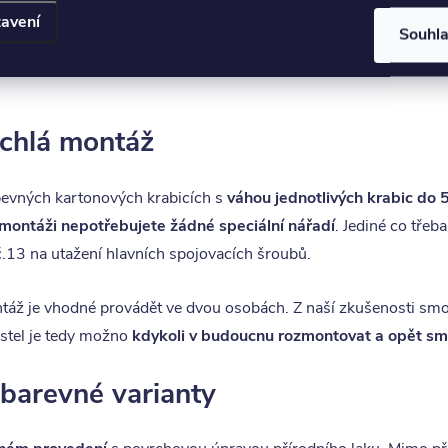
 cenu zakázkového provedení sdělíme na dotaz ). Pokud hledáte p
avení
Souhl
 ložnici určitě chybět.
chlá montáž
pevných kartonových krabicích s
váhou jednotlivých krabic do 
montáži nepotřebujete žádné speciální nářadí
. Jediné co třeba
 č.13 na utažení hlavních spojovacích šroubů.
ntáž je vhodné provádět ve dvou osobách. Z naší zkušenosti sm
ostel je tedy možno
kdykoli v budoucnu rozmontovat a opět s
 barevné varianty