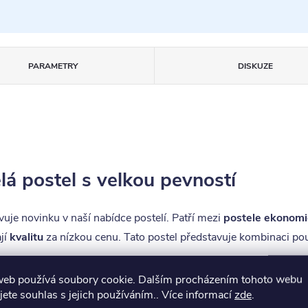
PARAMETRY
DISKUZE
lá postel s velkou pevností
uje novinku v naší nabídce postelí. Patří mezi
postele ekonomi
jí
kvalitu
za nízkou cenu. Tato postel představuje kombinaci pou
web používá soubory cookie. Dalším procházením tohoto webu
e dvou základních provedeních
160x200 a 180x200 cm
a lze ji
jete souhlas s jejich používáním.. Více informací
zde
.