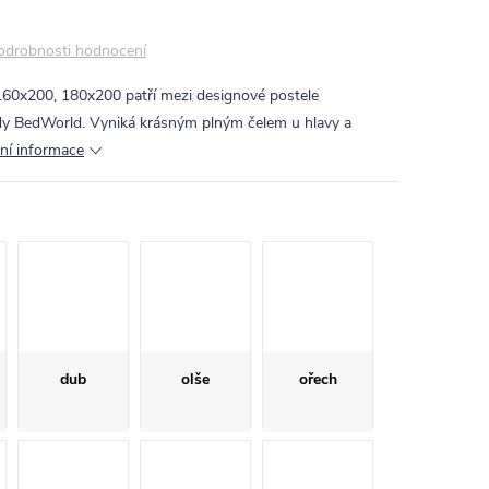
odrobnosti hodnocení
 160x200, 180x200 patří mezi designové postele
dy BedWorld. Vyniká krásným plným čelem u hlavy a
lní informace
dub
olše
ořech