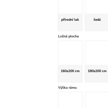
přírodní lak
šedá
Ložná plocha
160x200 cm
180x200 cm
Výška rámu