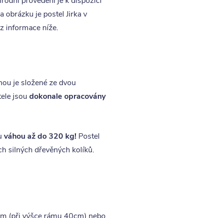
odní provedení je k dispozici
 obrázku je postel Jirka v
z informace níže.
hou je složené ze dvou
ele jsou
dokonale opracovány
u
váhou až do 320 kg!
Postel
 silných dřevěných kolíků.
 cm (při výšce rámu 40cm) nebo