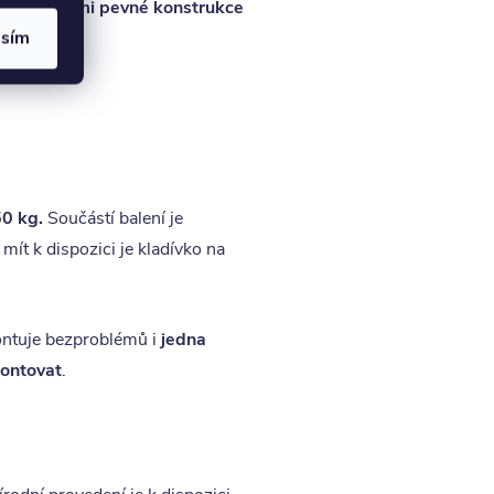
ostel z
velmi pevné konstrukce
asím
50 kg.
Součástí balení je
 mít k dispozici je kladívko na
ontuje bezproblémů i
jedna
montovat
.