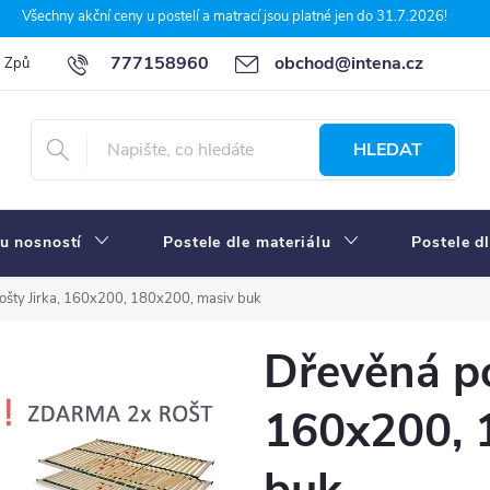
Všechny akční ceny u postelí a matrací jsou platné jen do 31.7.2026!
777158960
obchod@intena.cz
Způsoby a ceny dopravy
7 důvodů, proč nakupit u Intena nábytek
HLEDAT
u nosností
Postele dle materiálu
Postele d
rošty Jirka, 160x200, 180x200, masiv buk
Dřevěná pos
160x200, 