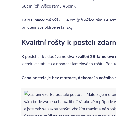
58cm (při výšce rámu 45cm).
Čelo u hlavy
má výšku 84 cm (při výšce rámu 40cm) 
při čtení své oblíbené knížky.
Kvalitní rošty k posteli zdar
K posteli Jirka dodáváme
dva kvalitní 28-lamelové 
zlepšuje stabilitu a nosnost lamelového roštu. Posu
Cena postele je bez matrace, dekorací a nočního s
Máte zájem o te
vám bude zvolená barva líbit? V takovém případ
a jste pak se zakoupeným zbožím maximálně spoko