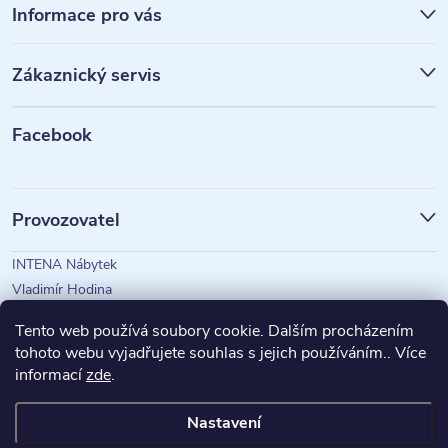
á
Informace pro vás
p
Zákaznický servis
a
t
Facebook
í
Provozovatel
INTENA Nábytek
Vladimír Hodina
IČO: 73350583
Tento web používá soubory cookie. Dalším procházením
tohoto webu vyjadřujete souhlas s jejich používáním.. Více
informací
zde
.
Magazín Intena
Nastavení