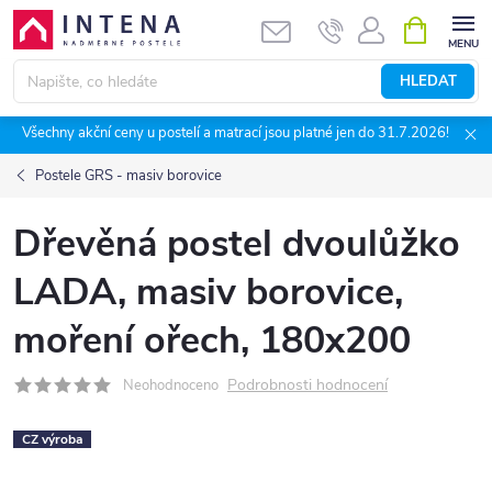
Přejít
NÁKUPNÍ
KOŠÍK
na
obsah
HLEDAT
Všechny akční ceny u postelí a matrací jsou platné jen do 31.7.2026!
Postele GRS - masiv borovice
Dřevěná postel dvoulůžko
LADA, masiv borovice,
moření ořech, 180x200
Podrobnosti hodnocení
Neohodnoceno
CZ výroba