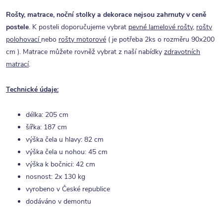
Rošty, matrace, noční stolky a dekorace nejsou zahrnuty v ceně
postele
. K posteli doporučujeme vybrat
pevné lamelové rošty
,
rošty
polohovací
nebo
rošty motorové
( je potřeba 2ks o rozměru 90x200
cm ). Matrace můžete rovněž vybrat z naší nabídky
zdravotních
matrací
.
Technické údaje:
délka: 205 cm
šířka: 187 cm
výška čela u hlavy: 82 cm
výška čela u nohou: 45 cm
výška k bočnici: 42 cm
nosnost: 2x 130 kg
vyrobeno v České republice
dodáváno v demontu