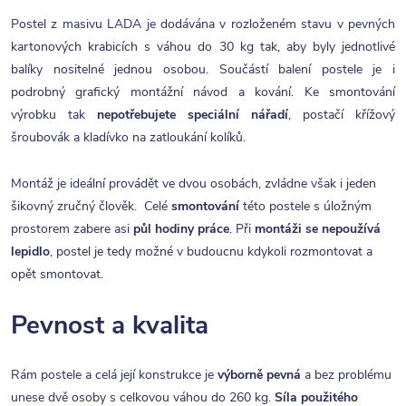
Postel z masivu LADA je dodávána v rozloženém stavu v pevných
kartonových krabicích s váhou do 30 kg tak, aby byly jednotlivé
balíky nositelné jednou osobou. Součástí balení postele je i
podrobný grafický montážní návod a kování. Ke smontování
výrobku tak
nepotřebujete speciální nářadí
, postačí křížový
šroubovák a kladívko na zatloukání kolíků.
Montáž je ideální provádět ve dvou osobách, zvládne však i jeden
šikovný zručný člověk. Celé
smontování
této postele s úložným
prostorem zabere asi
půl hodiny práce
. Při
montáži se nepoužívá
lepidlo
, postel je tedy možné v budoucnu kdykoli rozmontovat a
opět smontovat.
Pevnost a kvalita
Rám postele a celá její konstrukce je
výborně pevná
a bez problému
unese dvě osoby s celkovou váhou do 260 kg.
Síla použitého