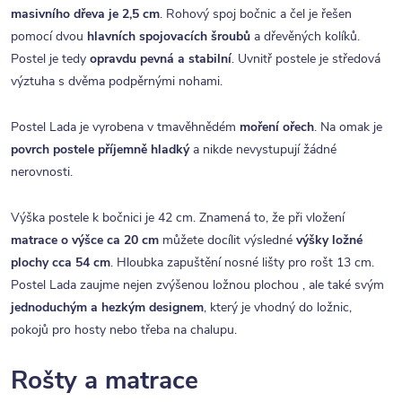
masivního dřeva je 2,5 cm
. Rohový spoj bočnic a čel je řešen
pomocí dvou
hlavních spojovacích šroubů
a dřevěných kolíků.
Postel je tedy
opravdu pevná a stabilní
. Uvnitř postele je středová
výztuha s dvěma podpěrnými nohami.
Postel Lada je vyrobena v tmavěhnědém
moření ořech
. Na omak je
povrch postele příjemně hladký
a nikde nevystupují žádné
nerovnosti.
Výška postele k bočnici je 42 cm. Znamená to, že při vložení
matrace o výšce ca 20 cm
můžete docílit výsledné
výšky ložné
plochy cca 54 cm
. Hloubka zapuštění nosné lišty pro rošt 13 cm.
Postel Lada zaujme nejen zvýšenou ložnou plochou , ale také svým
jednoduchým a hezkým designem
, který je vhodný do ložnic,
pokojů pro hosty nebo třeba na chalupu.
Rošty a matrace