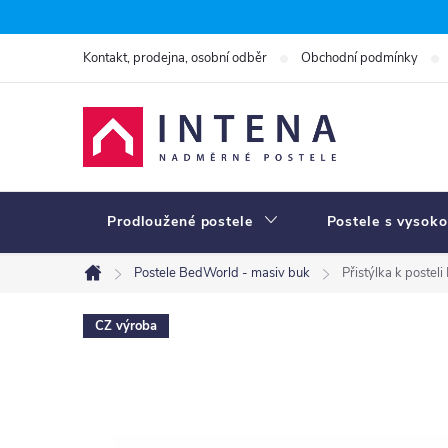
Přejít
na
Kontakt, prodejna, osobní odběr
Obchodní podmínky
obsah
Prodloužené postele
Postele s vysoko
Postele BedWorld - masiv buk
Přistýlka k postel
Domů
CZ výroba