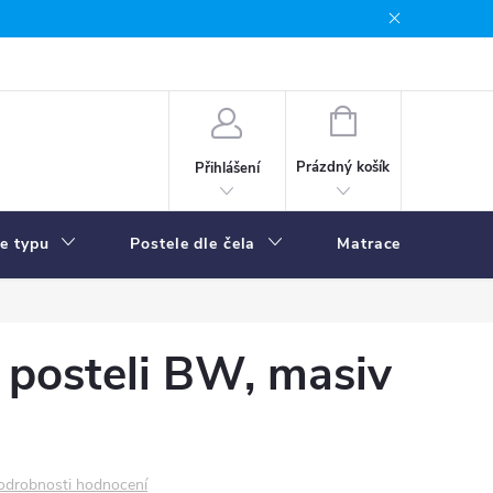
NÁKUPNÍ
KOŠÍK
Prázdný košík
Přihlášení
le typu
Postele dle čela
Matrace
R
k posteli BW, masiv
odrobnosti hodnocení