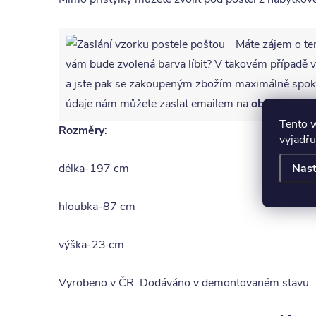
Máte zájem o te
vám bude zvolená barva líbit? V takovém případ
a jste pak se zakoupeným zbožím maximálně spoko
údaje nám můžete zaslat emailem na
obchod@int
Tento 
Rozměry
:
vyjadřu
Nast
délka-197 cm
hloubka-87 cm
výška-23 cm
Vyrobeno v ČR. Dodáváno v demontovaném stavu.