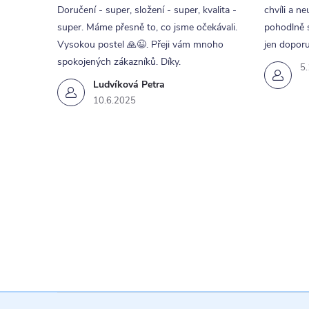
Doručení - super, složení - super, kvalita -
chvíli a ne
super. Máme přesně to, co jsme očekávali.
pohodlně s
Vysokou postel 🙏😉. Přeji vám mnoho
jen doporu
spokojených zákazníků. Díky.
5
Ludvíková Petra
10.6.2025
Z