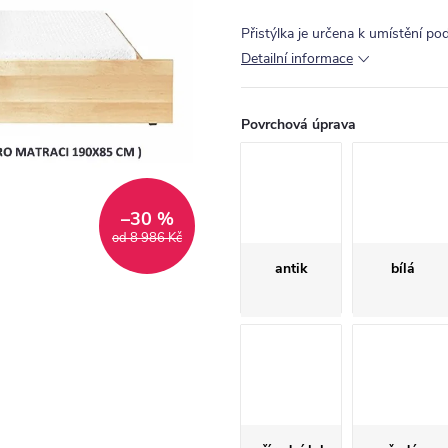
Přistýlka je určena k umístění p
Detailní informace
Povrchová úprava
–30 %
od 8 986 Kč
antik
bílá