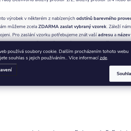
nto výrobek v některém z nabízených
odstínů barevného prove
ě vám můžeme zcela
ZDARMA
zaslat vybraný vzorek
. Záleží nám
jeni. Pro zaslání vzorku potřebujeme znát vaší
adresu
a
název
ena.cz
nebo je vložit prostřednictvím tohoto
formuláře
.
web používá soubory cookie. Dalším procházením tohoto webu
jete souhlas s jejich používáním.. Více informací
zde
.
avení
Souhl