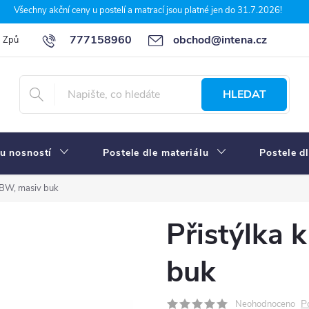
Všechny akční ceny u postelí a matrací jsou platné jen do 31.7.2026!
777158960
obchod@intena.cz
Způsoby a ceny dopravy
7 důvodů, proč nakupit u Intena nábytek
HLEDAT
u nosností
Postele dle materiálu
Postele d
i BW, masiv buk
Přistýlka 
buk
P
Neohodnoceno