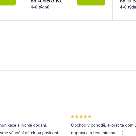
4 690 Kč
5 3
od
od
4-6 týdnů
4-6 týd
unikace a rychle dodání.
Obchod v pohodě, akorát ta doml
jsme vánoční dárek na poslední
dopravcem teda nic moc :-(