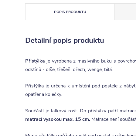
POPIS PRODUKTU
Detailní popis produktu
Přistýlka
je vyrobena z masivního buku s povrchov
odstínů - olše, třešeň, ořech, wenge, bílá.
Přistýlka je určena k umístění pod postele z
nábyt
opatřena kolečky.
Součástí je laťkový rošt. Do přistýlky patří matr
matraci vysokou max. 15 cm.
Matrace není součástí
Mimo přistýlky můžete zvolit pod postel z nábytkov