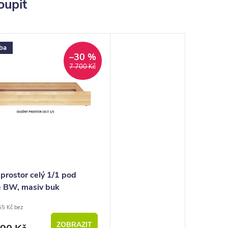
oupit
ba
–30 %
7 700 Kč
prostor celý 1/1 pod
e BW, masiv buk
55 Kč bez
ZOBRAZIT