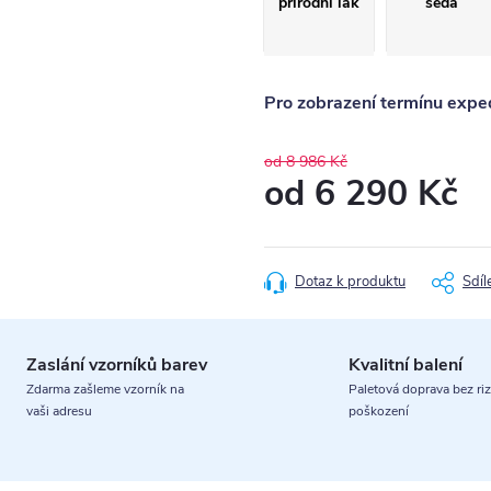
přírodní lak
šedá
Pro zobrazení termínu exped
od 8 986 Kč
od
6 290 Kč
Měrná
cena:
Dotaz k produktu
Sdíl
Zaslání vzorníků barev
Kvalitní balení
Zdarma zašleme vzorník na
Paletová doprava bez riz
vaši adresu
poškození