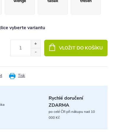
wenge
tabák
třešeň
ice vyberte variantu
VLOŽIT DO KOŠÍKU
et
Tisk
Rychlé doručení
ZDARMA
ika
po celé ČR při nákupu nad 10
000 Kč