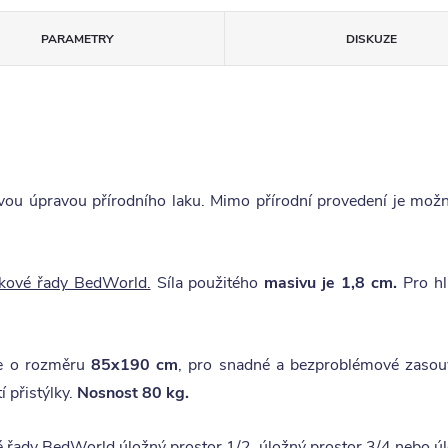
PARAMETRY
DISKUZE
ou úpravou přírodního laku. Mimo přírodní provedení je možn
kové řady BedWorld.
Síla použitého
masivu je 1,8 cm.
Pro hl
ace o rozměru
85x190 cm
, pro snadné a bezproblémové zasouv
 přistýlky.
Nosnost 80 kg.
é řady BedWorld úložný prostor 1/2, úložný prostor 3/4 nebo úl