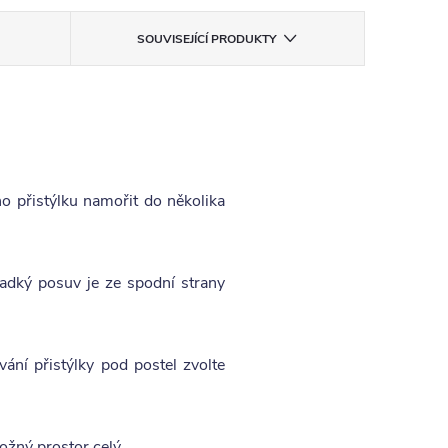
SOUVISEJÍCÍ PRODUKTY
o přistýlku namořit do několika
adký posuv je ze spodní strany
ání přistýlky pod postel zvolte
ožný prostor celý.