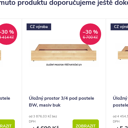
muto produktu doporučujeme ještě dok
CZ výroba
CZ výro
–30 %
–30 %
4 414 Kč
6 700 Kč
stele
Úložný prostor 3/4 pod postele
Úložný 
BW, masiv buk
postel
od 3 876,03 Kč bez
od 4 454,
DPH
DPH
RAZIT
ZOBRAZIT