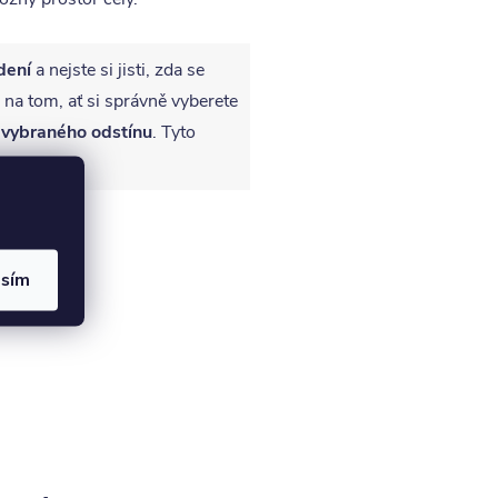
dení
a nejste si jisti, zda se
 na tom, ať si správně vyberete
 vybraného odstínu
. Tyto
asím