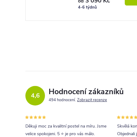
3 090 Kč
od
4-6 týdnů
Hodnocení zákazníků
4,6
494 hodnocení
Zobrazit recenze
Děkuji moc za kvalitní postel na míru. Jsme
Skvělá kom
velice spokojeni. 5 ⭐ je pro vás málo.
Objednali 