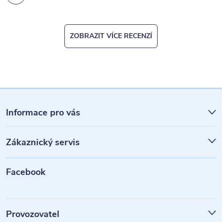
ZOBRAZIT VÍCE RECENZÍ
Z
á
Informace pro vás
p
Zákaznický servis
a
t
Facebook
í
Provozovatel