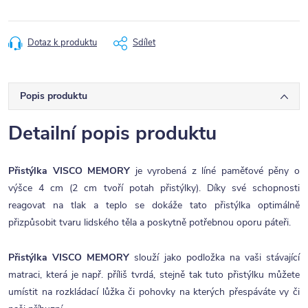
Dotaz k produktu
Sdílet
Popis produktu
Detailní popis produktu
Přistýlka VISCO MEMORY
je vyrobená z líné paměťové pěny o
výšce 4 cm (2 cm tvoří potah přistýlky). Díky své schopnosti
reagovat na tlak a teplo se dokáže tato přistýlka optimálně
přizpůsobit tvaru lidského těla a poskytně potřebnou oporu páteři.
Přistýlka VISCO MEMORY
slouží jako podložka na vaši stávající
matraci, která je např. příliš tvrdá, stejně tak tuto přistýlku můžete
umístit na rozkládací lůžka či pohovky na kterých přespáváte vy či