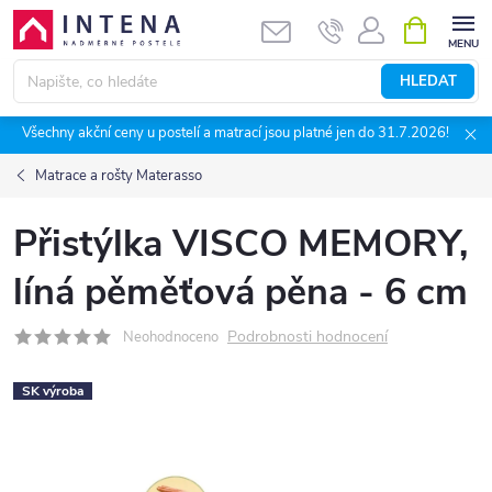
Přejít
NÁKUPNÍ
KOŠÍK
na
obsah
HLEDAT
Všechny akční ceny u postelí a matrací jsou platné jen do 31.7.2026!
Matrace a rošty Materasso
Přistýlka VISCO MEMORY,
líná pěměťová pěna - 6 cm
Podrobnosti hodnocení
Neohodnoceno
SK výroba