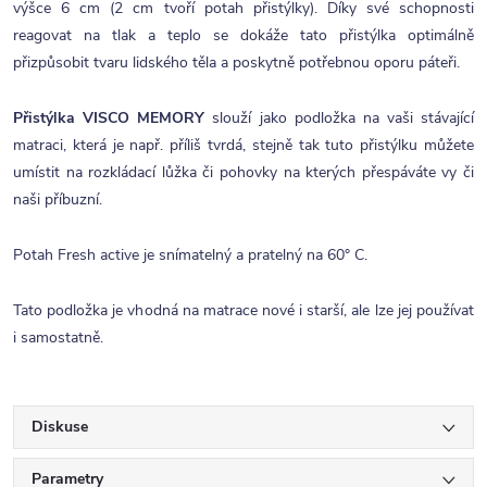
výšce 6 cm (2 cm tvoří potah přistýlky). Díky své schopnosti
reagovat na tlak a teplo se dokáže tato přistýlka optimálně
přizpůsobit tvaru lidského těla a poskytně potřebnou oporu páteři.
Přistýlka VISCO MEMORY
slouží jako podložka na vaši stávající
matraci, která je např. příliš tvrdá, stejně tak tuto přistýlku můžete
umístit na rozkládací lůžka či pohovky na kterých přespáváte vy či
naši příbuzní.
Potah Fresh active je snímatelný a pratelný na 60° C.
Tato podložka je vhodná na matrace nové i starší, ale lze jej používat
i samostatně.
Diskuse
Parametry