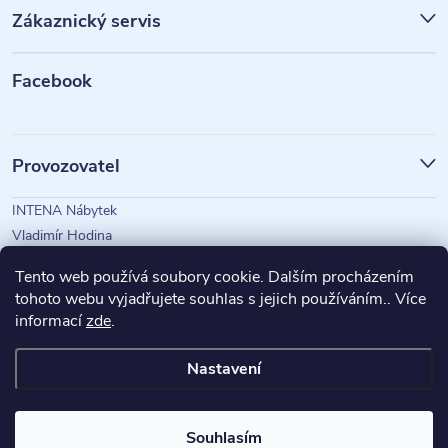
p
Zákaznický servis
a
t
Facebook
í
Provozovatel
INTENA Nábytek
Vladimír Hodina
IČO: 73350583
Tento web používá soubory cookie. Dalším procházením
tohoto webu vyjadřujete souhlas s jejich používáním.. Více
informací
zde
.
Magazín Intena
Nastavení
Copyright 2026
INTENA Nábytek
. Všechna práva vyhrazena.
Souhlasím