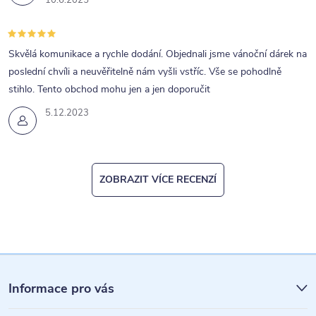
10.6.2025
Skvělá komunikace a rychle dodání. Objednali jsme vánoční dárek na
poslední chvíli a neuvěřitelně nám vyšli vstříc. Vše se pohodlně
stihlo. Tento obchod mohu jen a jen doporučit
5.12.2023
ZOBRAZIT VÍCE RECENZÍ
Z
á
Informace pro vás