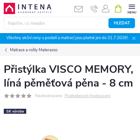
Přejít
NÁKUPNÍ
KOŠÍK
na
obsah
HLEDAT
Všechny akční ceny u postelí a matrací jsou platné jen do 31.7.2026!
Matrace a rošty Materasso
Přistýlka VISCO MEMORY,
líná pěměťová pěna - 8 cm
Podrobnosti hodnocení
Neohodnoceno
SK výroba