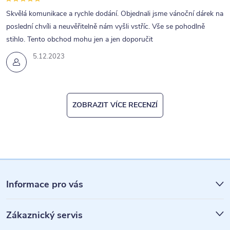
Skvělá komunikace a rychle dodání. Objednali jsme vánoční dárek na
poslední chvíli a neuvěřitelně nám vyšli vstříc. Vše se pohodlně
stihlo. Tento obchod mohu jen a jen doporučit
5.12.2023
ZOBRAZIT VÍCE RECENZÍ
Z
á
Informace pro vás
p
Zákaznický servis
a