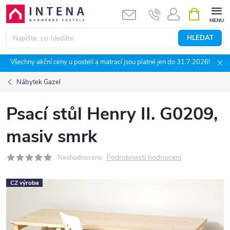
Přejít
NÁKUPNÍ
KOŠÍK
na
obsah
HLEDAT
Všechny akční ceny u postelí a matrací jsou platné jen do 31.7.2026!
Nábytek Gazel
Psací stůl Henry II. G0209,
masiv smrk
Podrobnosti hodnocení
Neohodnoceno
CZ výroba