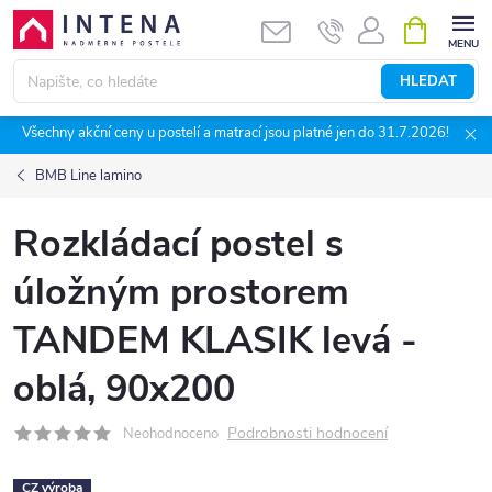
Přejít
NÁKUPNÍ
KOŠÍK
na
obsah
HLEDAT
Všechny akční ceny u postelí a matrací jsou platné jen do 31.7.2026!
BMB Line lamino
Rozkládací postel s
úložným prostorem
TANDEM KLASIK levá -
oblá, 90x200
Podrobnosti hodnocení
Neohodnoceno
CZ výroba