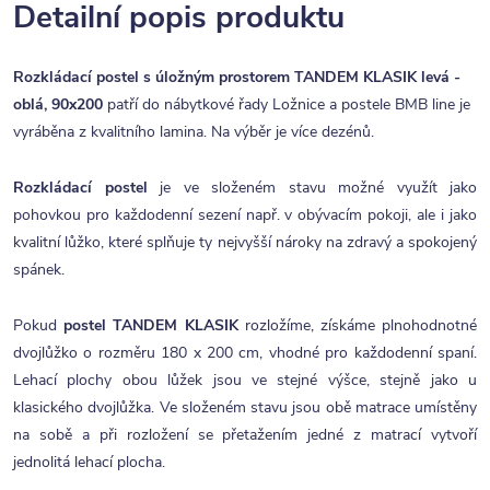
Detailní popis produktu
Rozkládací postel s úložným prostorem TANDEM KLASIK levá -
oblá, 90x200
patří do nábytkové řady Ložnice a postele BMB line je
vyráběna z kvalitního lamina. Na výběr je více dezénů.
Rozkládací postel
je ve složeném stavu možné využít jako
pohovkou pro každodenní sezení např. v obývacím pokoji, ale i jako
kvalitní lůžko, které splňuje ty nejvyšší nároky na zdravý a spokojený
spánek.
Pokud
postel TANDEM KLASIK
rozložíme, získáme plnohodnotné
dvojlůžko o rozměru 180 x 200 cm, vhodné pro každodenní spaní.
Lehací plochy obou lůžek jsou ve stejné výšce, stejně jako u
klasického dvojlůžka. Ve složeném stavu jsou obě matrace umístěny
na sobě a při rozložení se přetažením jedné z matrací vytvoří
jednolitá lehací plocha.