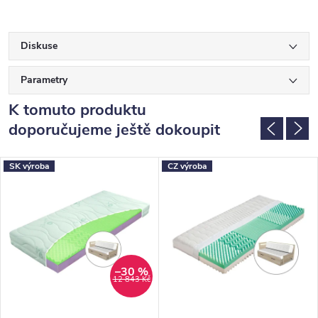
Diskuse
Parametry
K tomuto produktu
doporučujeme ještě dokoupit
SK výroba
CZ výroba
–30 %
12 843 Kč