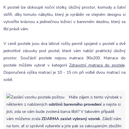
K posteli lze dokoupit noční stolky, úložný prostor, komody a šatní
skříň, díky tomuto nábytku, který je vyráběn ve stejném designu si
vytvoříte krásnou a jedinečnou ložnici v barevném dezénu, který se
líbí právě vám.
V ceně postele jsou dva laťové rošty pevně spojené s postelí a dvě
jednotlivé zásuvky pod postel, které vám nabízí praktický úložný
prostor. Součástí postele nejsou matrace 90x200. Matrace do
postele můžete vybrat v kategorii
Zdravotní matrace do postele
.
Doporučená výška matrací je 10 - 15 cm při volbě dvou matrací na
sobě.
Máte zájem o tento výrobek v
některém z nabízených
odstínů barevného provedení
a nejste si
jisti, zda se vám bude zvolená barva líbit? V takovém případě
vám můžeme zcela
ZDARMA
zaslat vybraný vzorek
. Záleží nám
na tom, ať si správně vyberete a jste pak se zakoupeným zbožím