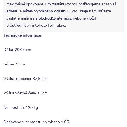
maximálně spokojeni. Pro zaslání vzorku potřebujeme znát vaší
adresu
a
název vybraného odstínu
. Tyto údaje nám můžete
zaslat emailem na
obchod@intena.cz
nebo je vložit
prostřednictvím tohoto
formuláře
.
Technické informace
:
Délka-206,4 cm
Šířka-99 cm
Výška k bočnici-37,5 cm
Výška včetně čela-90 cm
Nosnost: 2x 120 kg
Dodáváno v demontu, vyrobeno v ČR.