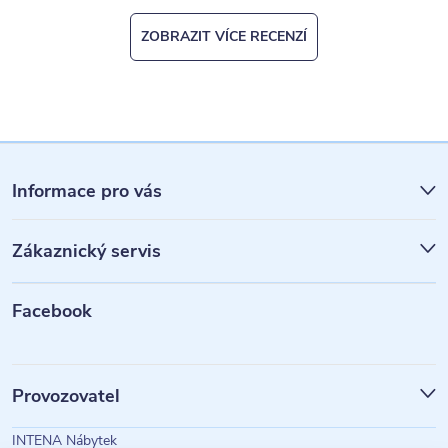
ZOBRAZIT VÍCE RECENZÍ
Z
á
Informace pro vás
p
Zákaznický servis
a
t
Facebook
í
Provozovatel
INTENA Nábytek