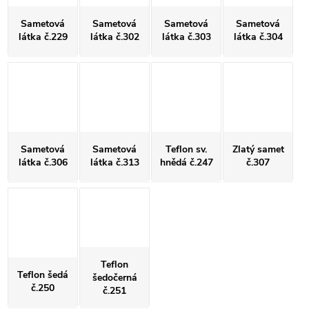
Sametová
Sametová
Sametová
Sametová
látka č.229
látka č.302
látka č.303
látka č.304
Sametová
Sametová
Teflon sv.
Zlatý samet
látka č.306
látka č.313
hnědá č.247
č.307
Teflon
Teflon šedá
šedočerná
č.250
č.251