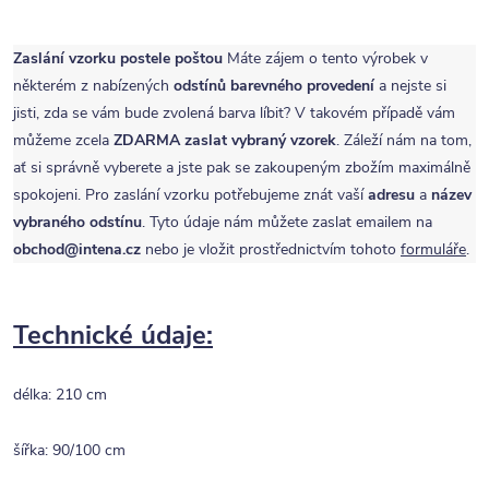
Zaslání vzorku postele poštou
Máte zájem o tento výrobek v
některém z nabízených
odstínů barevného provedení
a nejste si
jisti, zda se vám bude zvolená barva líbit? V takovém případě vám
můžeme zcela
ZDARMA
zaslat vybraný vzorek
. Záleží nám na tom,
ať si správně vyberete a jste pak se zakoupeným zbožím maximálně
spokojeni. Pro zaslání vzorku potřebujeme znát vaší
adresu
a
název
vybraného odstínu
. Tyto údaje nám můžete zaslat emailem na
obchod@intena.cz
nebo je vložit prostřednictvím tohoto
formuláře
.
Technické údaje:
délka: 210 cm
šířka: 90/100 cm