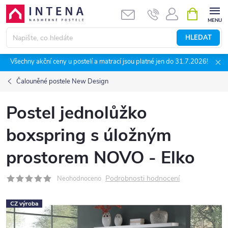
Přejít
NÁKUPNÍ
KOŠÍK
na
obsah
HLEDAT
Všechny akční ceny u postelí a matrací jsou platné jen do 31.7.2026!
Čalouněné postele New Design
Postel jednolůžko
boxspring s úložným
prostorem NOVO - Elko
Podrobnosti hodnocení
Neohodnoceno
CZ výroba