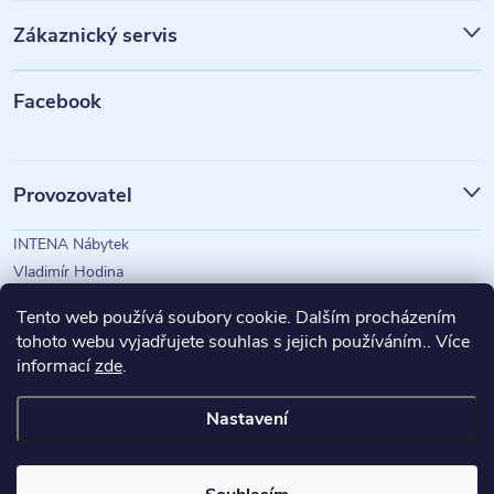
p
Zákaznický servis
a
t
Facebook
í
Provozovatel
INTENA Nábytek
Vladimír Hodina
IČO: 73350583
Tento web používá soubory cookie. Dalším procházením
tohoto webu vyjadřujete souhlas s jejich používáním.. Více
informací
zde
.
Magazín Intena
Nastavení
Copyright 2026
INTENA Nábytek
. Všechna práva vyhrazena.