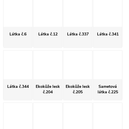
Látka č.6
Látka č.12
Látka č.337
Látka č.341
Látka č.344
Ekokůže lesk
Ekokůže lesk
Sametová
č.204
č.205
látka č.225