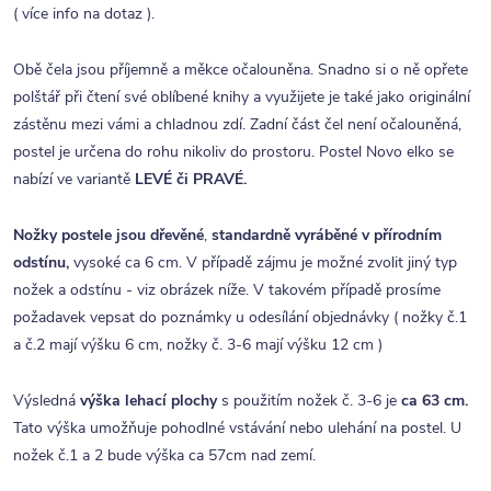
( více info na dotaz ).
Obě čela jsou příjemně a měkce očalouněna.
Snadno si o ně opřete
polštář při čtení své oblíbené knihy a využijete je také jako originální
zástěnu mezi vámi a chladnou zdí. Zadní část čel není očalouněná,
postel je určena do rohu nikoliv do prostoru. Postel Novo elko se
nabízí ve variantě
LEVÉ či PRAVÉ.
Nožky postele jsou dřevěné
,
standardně vyráběné v přírodním
odstínu,
vysoké ca 6 cm. V případě zájmu je možné zvolit jiný typ
nožek a odstínu - viz obrázek níže. V takovém případě prosíme
požadavek vepsat do poznámky u odesílání objednávky ( nožky č.1
a č.2 mají výšku 6 cm, nožky č. 3-6 mají výšku 12 cm )
Výsledná
výška lehací plochy
s použitím nožek č. 3-6 je
ca 63 cm.
Tato výška umožňuje pohodlné vstávání nebo ulehání na postel. U
nožek č.1 a 2 bude výška ca 57cm nad zemí.