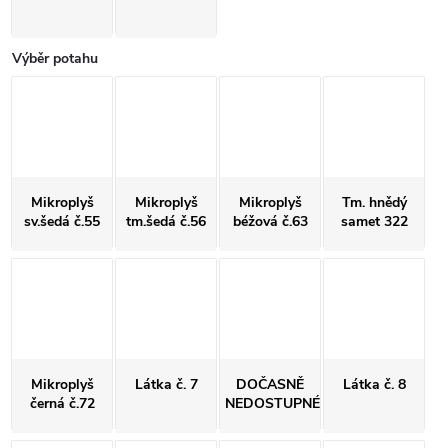
Výběr potahu
Mikroplyš
Mikroplyš
Mikroplyš
Tm. hnědý
sv.šedá č.55
tm.šedá č.56
béžová č.63
samet 322
Mikroplyš
Látka č. 7
DOČASNĚ
Látka č. 8
černá č.72
NEDOSTUPNÉ