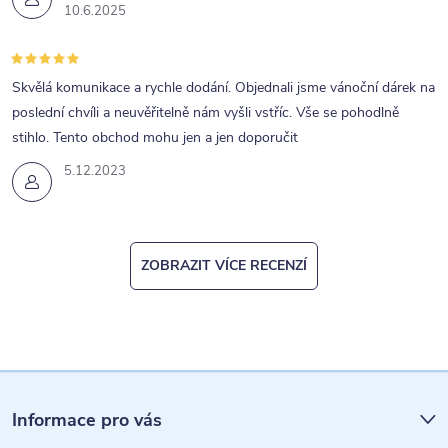
10.6.2025
Skvělá komunikace a rychle dodání. Objednali jsme vánoční dárek na
poslední chvíli a neuvěřitelně nám vyšli vstříc. Vše se pohodlně
stihlo. Tento obchod mohu jen a jen doporučit
5.12.2023
ZOBRAZIT VÍCE RECENZÍ
Z
á
Informace pro vás