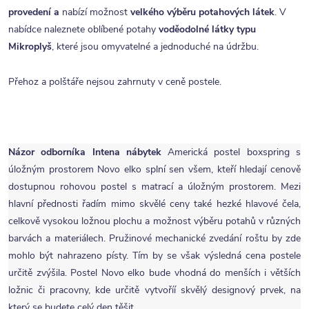
provedení a
nabízí možnost
velkého výběru potahových látek
. V
nabídce naleznete oblíbené potahy
voděodolné látky typu
Mikroplyš
, které jsou omyvatelné a jednoduché na údržbu.
Přehoz a polštáře nejsou zahrnuty v ceně postele.
Názor odborníka Intena nábytek
Americká postel boxspring s
úložným prostorem Novo elko splní sen všem, kteří hledají cenově
dostupnou rohovou postel s matrací a úložným prostorem. Mezi
hlavní přednosti řadím mimo skvělé ceny také hezké hlavové čela,
celkově vysokou ložnou plochu a možnost výběru potahů v různých
barvách a materiálech. Pružinové mechanické zvedání roštu by zde
mohlo být nahrazeno písty. Tím by se však výsledná cena postele
určitě zvýšila. Postel Novo elko bude vhodná do menších i větších
ložnic či pracovny, kde určitě vytvoříí skvělý designový prvek, na
který se budete celý den těšit.