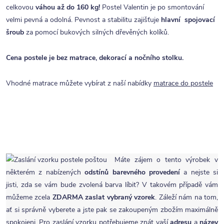
celkovou
váhou až do 160 kg!
Postel Valentin je po smontování
velmi pevná a odolná. Pevnost a stabilitu zajišťuje
hlavní spojovací
šroub
za pomocí bukových silných dřevěných kolíků.
Cena postele je bez matrace, dekorací a nočního stolku.
Vhodné matrace můžete vybírat z naší nabídky
matrace do postele
Máte zájem o tento výrobek v
některém z nabízených
odstínů barevného provedení
a nejste si
jisti, zda se vám bude zvolená barva líbit? V takovém případě vám
můžeme zcela
ZDARMA
zaslat vybraný vzorek
. Záleží nám na tom,
ať si správně vyberete a jste pak se zakoupeným zbožím maximálně
spokojeni. Pro zaslání vzorku potřebujeme znát vaší
adresu
a
název