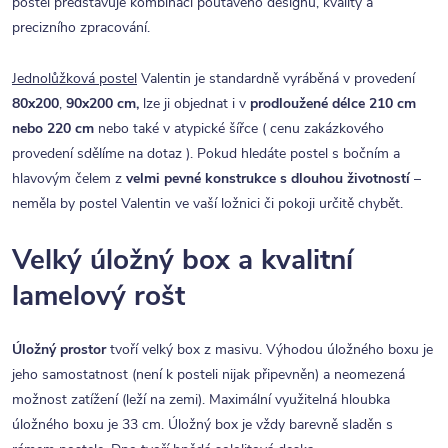
postel představuje kombinaci poutavého designu, kvality a
precizního zpracování.
Jednolůžková postel
Valentin je standardně vyráběná v provedení
80x200
,
90x200 cm,
lze ji objednat i v
prodloužené délce 210 cm
nebo 220 cm
nebo také v atypické šířce ( cenu zakázkového
provedení sdělíme na dotaz ). Pokud hledáte postel s bočním a
hlavovým čelem z
velmi pevné konstrukce s dlouhou životností
–
neměla by postel Valentin ve vaší ložnici či pokoji určitě chybět.
Velký úložný box a kvalitní
lamelový rošt
Úložný prostor
tvoří velký box z masivu. Výhodou úložného boxu je
jeho samostatnost (není k posteli nijak připevněn) a neomezená
možnost zatížení (leží na zemi). Maximální využitelná hloubka
úložného boxu je 33 cm. Úložný box je vždy barevně sladěn s