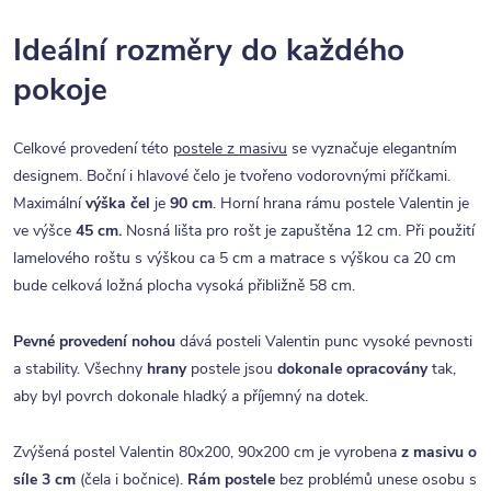
Ideální rozměry do každého
pokoje
Celkové provedení této
postele z masivu
se vyznačuje elegantním
designem. Boční i hlavové čelo je tvořeno vodorovnými příčkami.
Maximální
výška čel
je
90 cm
. Horní hrana rámu postele Valentin je
ve výšce
45 cm.
Nosná lišta pro rošt je zapuštěna 12 cm. Při použití
lamelového roštu s výškou ca 5 cm a matrace s výškou ca 20 cm
bude celková ložná plocha vysoká přibližně 58 cm.
Pevné provedení nohou
dává posteli Valentin punc vysoké pevnosti
a stability. Všechny
hrany
postele jsou
dokonale opracovány
tak,
aby byl povrch dokonale hladký a příjemný na dotek.
Zvýšená postel Valentin 80x200, 90x200 cm je vyrobena
z masivu o
síle 3 cm
(čela i bočnice).
Rám postele
bez problémů unese osobu s