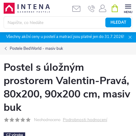
Přejít
NÁKUPNÍ
KOŠÍK
na
obsah
HLEDAT
Všechny akční ceny u postelí a matrací jsou platné jen do 31.7.2026!
Postele BedWorld - masiv buk
Postel s úložným
prostorem Valentin-Pravá,
80x200, 90x200 cm, masiv
buk
Podrobnosti hodnocení
Neohodnoceno
CZ výroba