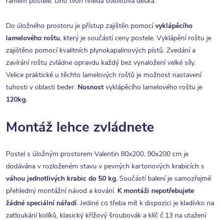
rámem postele. Dno tvoří hnědá sololitová deska.
Do úložného prostoru je přístup zajištěn pomocí
vyklápěcího
lamelového roštu
, který je součástí ceny postele. Vyklápění roštu je
zajištěno pomocí kvalitních plynokapalinových pístů. Zvedání a
zavírání roštu zvládne opravdu každý bez vynaložení velké síly.
Velice praktické u těchto lamelových roštů je možnost nastavení
tuhosti v oblasti beder.
Nosnost
vyklápěcího lamelového roštu je
120kg.
Montáž lehce zvládnete
Postel s úložným prostorem Valentin 80x200, 90x200 cm je
dodávána v rozloženém stavu v pevných kartonových krabicích s
váhou jednotlivých krabic do 50 kg.
Součástí balení je samozřejmě
přehledný montážní návod a kování.
K montáži nepotřebujete
žádné speciální nářadí
. Jediné co třeba mít k dispozici je kladívko na
zatloukání kolíků, klasický křížový šroubovák a klíč č.13 na utažení