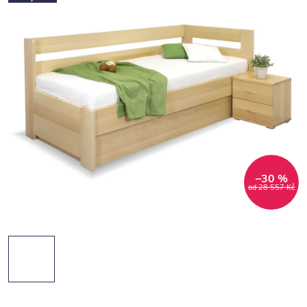
–30 %
od 28 557 Kč