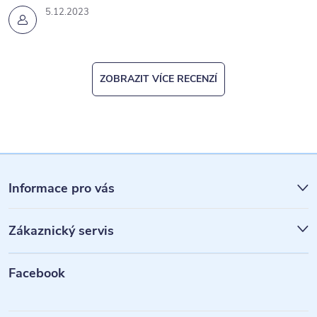
5.12.2023
ZOBRAZIT VÍCE RECENZÍ
Z
á
Informace pro vás
p
Zákaznický servis
a
t
Facebook
í