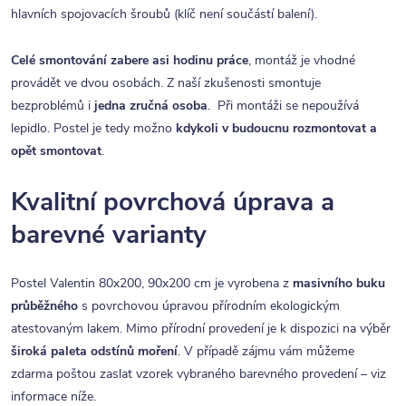
hlavních spojovacích šroubů (klíč není součástí balení).
Celé smontování zabere asi hodinu práce
, montáž je vhodné
provádět ve dvou osobách. Z naší zkušenosti smontuje
bezproblémů i
jedna zručná osoba
. Při montáži se nepoužívá
lepidlo. Postel je tedy možno
kdykoli v budoucnu rozmontovat a
opět smontovat
.
Kvalitní povrchová úprava a
barevné varianty
Postel Valentin 80x200, 90x200 cm je vyrobena z
masivního buku
průběžného
s povrchovou úpravou přírodním ekologickým
atestovaným lakem. Mimo přírodní provedení je k dispozici na výběr
široká paleta odstínů moření
. V případě zájmu vám můžeme
zdarma poštou zaslat vzorek vybraného barevného provedení – viz
informace níže.