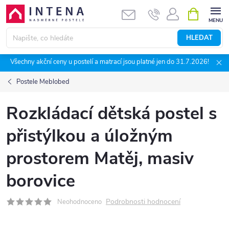
Přejít
NÁKUPNÍ
KOŠÍK
na
obsah
HLEDAT
Všechny akční ceny u postelí a matrací jsou platné jen do 31.7.2026!
Postele Meblobed
Rozkládací dětská postel s
přistýlkou a úložným
prostorem Matěj, masiv
borovice
Podrobnosti hodnocení
Neohodnoceno