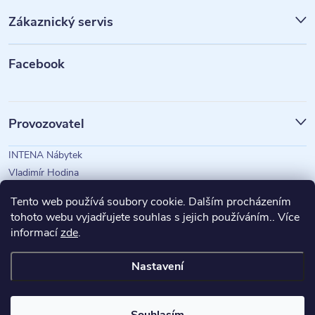
p
Zákaznický servis
a
t
Facebook
í
Provozovatel
INTENA Nábytek
Vladimír Hodina
IČO: 73350583
Tento web používá soubory cookie. Dalším procházením
tohoto webu vyjadřujete souhlas s jejich používáním.. Více
informací
zde
.
Magazín Intena
Nastavení
Copyright 2026
INTENA Nábytek
. Všechna práva vyhrazena.