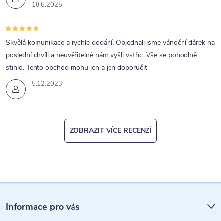
10.6.2025
Skvělá komunikace a rychle dodání. Objednali jsme vánoční dárek na
poslední chvíli a neuvěřitelně nám vyšli vstříc. Vše se pohodlně
stihlo. Tento obchod mohu jen a jen doporučit
5.12.2023
ZOBRAZIT VÍCE RECENZÍ
Z
á
Informace pro vás