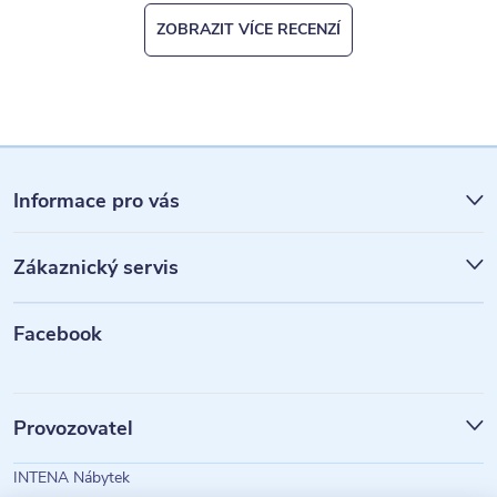
ZOBRAZIT VÍCE RECENZÍ
Z
á
Informace pro vás
p
Zákaznický servis
a
t
Facebook
í
Provozovatel
INTENA Nábytek