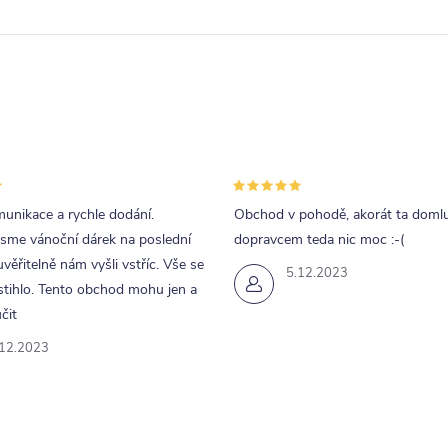
unikace a rychle dodání.
Obchod v pohodě, akorát ta doml
jsme vánoční dárek na poslední
dopravcem teda nic moc :-(
uvěřitelně nám vyšli vstříc. Vše se
5.12.2023
tihlo. Tento obchod mohu jen a
čit
.12.2023