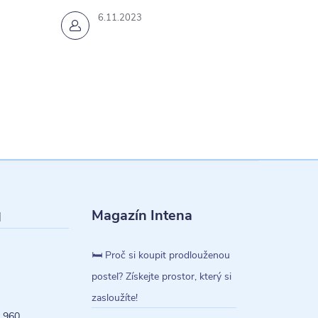
6.11.2023
Magazín Intena
l
🛏️ Proč si koupit prodlouženou
postel? Získejte prostor, který si
zasloužíte!
 960