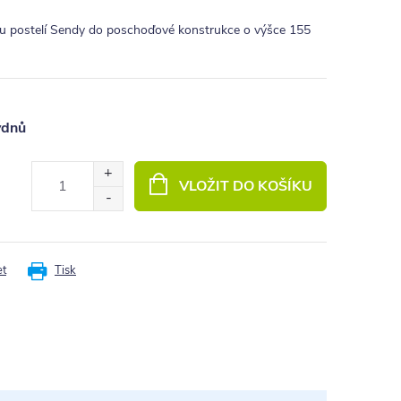
vou postelí Sendy do poschoďové konstrukce o výšce 155
ýdnů
VLOŽIT DO KOŠÍKU
et
Tisk