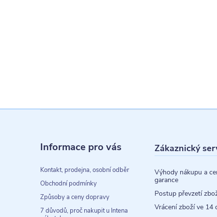
Z
á
Informace pro vás
Zákaznický ser
p
a
Kontakt, prodejna, osobní odběr
Výhody nákupu a ce
garance
t
Obchodní podmínky
Postup převzetí zbož
Způsoby a ceny dopravy
í
Vrácení zboží ve 14 
7 důvodů, proč nakupit u Intena