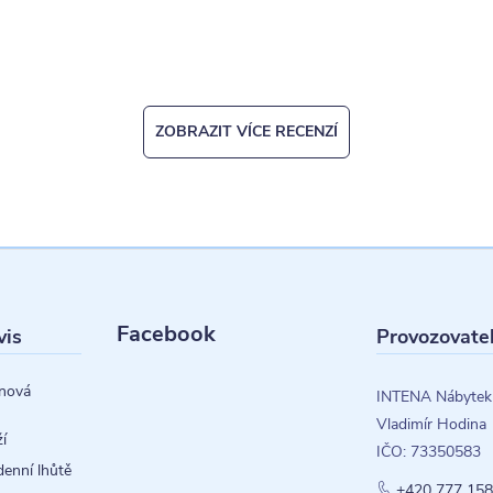
ZOBRAZIT VÍCE RECENZÍ
Facebook
vis
Provozovate
nová
INTENA Nábytek
Vladimír Hodina
í
IČO: 73350583
denní lhůtě
+420 777 158