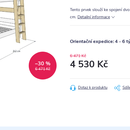
Tento prvek slouží ke spojení d
cm.
Detailní informace
4 - 6 t
6 471 Kč
4 530 Kč
–30 %
6 471 Kč
Měrná
cena:
Dotaz k produktu
Sdíl