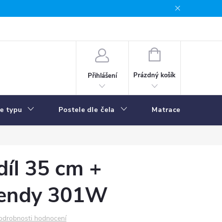
NÁKUPNÍ
KOŠÍK
Prázdný košík
Přihlášení
le typu
Postele dle čela
Matrace
R
díl 35 cm +
Sendy 301W
odrobnosti hodnocení