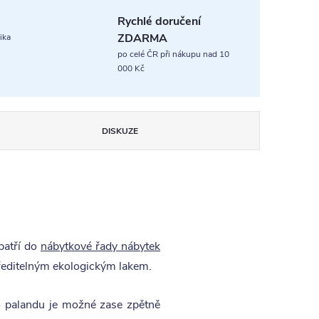
Rychlé doručení
ZDARMA
ika
po celé ČR při nákupu nad 10
000 Kč
DISKUZE
patří do
nábytkové řady nábytek
editelným ekologickým lakem.
o palandu je možné zase zpětně