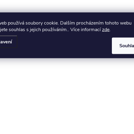
web používá soubory cookie. Dalším procházením tohoto webu
jete souhlas s jejich používáním.. Více informací
zde
.
avení
Souhl