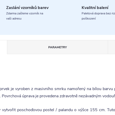
Zaslání vzorníků barev
Kvalitní balení
Zdarma zašleme vzorník na
Paletová doprava bez riz
vaši adresu
poškození
PARAMETRY
prvek je vyroben z masivního smrku namořený na bílou barvu 
. Povrchová úprava je provedena zdravotně nezávadným vodouř
y vytvořit poschoďovou postel / palandu o výšce 155 cm. Tut