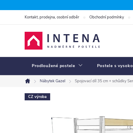
Přejít
na
Kontakt, prodejna, osobní odběr
Obchodní podmínky
obsah
Prodloužené postele
Postele s vysoko
Nábytek Gazel
Spojovací díl 35 cm + schůdky 
Domů
CZ výroba