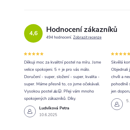
Hodnocení zákazníků
4,6
494 hodnocení
Zobrazit recenze
Děkuji moc za kvalitní postel na míru. Jsme
Skvělá kom
velice spokojeni. 5 ⭐ je pro vás málo.
Objednali 
Doručení - super, složení - super, kvalita -
chvíli a ne
super. Máme přesně to, co jsme očekávali.
pohodlně s
Vysokou postel 🙏😉. Přeji vám mnoho
jen doporu
spokojených zákazníků. Díky.
5
Ludvíková Petra
10.6.2025