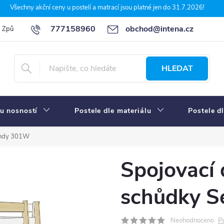
Všechny akční ceny u postelí a matrací jsou platné jen do 31.7.2026!
777158960
obchod@intena.cz
Způsoby a ceny dopravy
7 důvodů, proč nakupit u Intena nábytek
HLEDAT
u nosností
Postele dle materiálu
Postele d
Sendy 301W
Spojovací 
schůdky 
P
Neohodnoceno