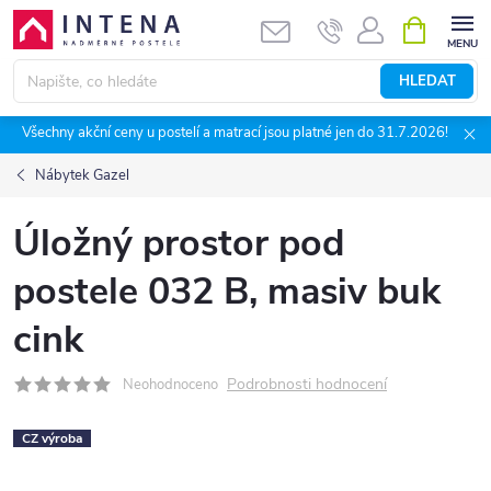
Přejít
NÁKUPNÍ
KOŠÍK
na
obsah
HLEDAT
Všechny akční ceny u postelí a matrací jsou platné jen do 31.7.2026!
Nábytek Gazel
Úložný prostor pod
postele 032 B, masiv buk
cink
Podrobnosti hodnocení
Neohodnoceno
CZ výroba