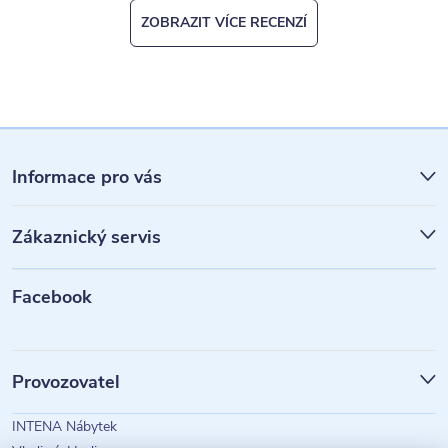
ZOBRAZIT VÍCE RECENZÍ
Z
á
Informace pro vás
p
Zákaznický servis
a
t
Facebook
í
Provozovatel
INTENA Nábytek