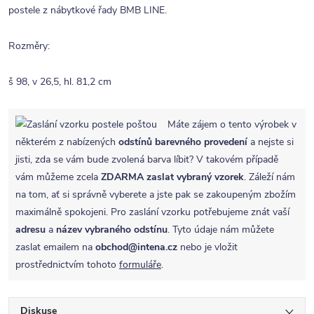
postele z nábytkové řady BMB LINE.
Rozměry:
š 98, v 26,5, hl. 81,2 cm
Máte zájem o tento výrobek v
některém z nabízených
odstínů barevného provedení
a nejste si
jisti, zda se vám bude zvolená barva líbit? V takovém případě
vám můžeme zcela
ZDARMA
zaslat vybraný vzorek
. Záleží nám
na tom, ať si správně vyberete a jste pak se zakoupeným zbožím
maximálně spokojeni. Pro zaslání vzorku potřebujeme znát vaší
adresu
a
název vybraného odstínu
. Tyto údaje nám můžete
zaslat emailem na
obchod@intena.cz
nebo je vložit
prostřednictvím tohoto
formuláře
.
Diskuse