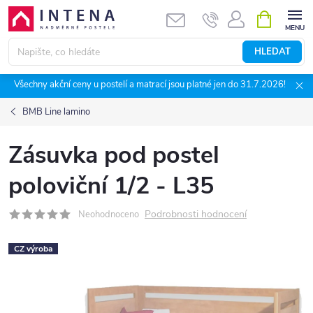
Přejít
NÁKUPNÍ
KOŠÍK
na
obsah
HLEDAT
Všechny akční ceny u postelí a matrací jsou platné jen do 31.7.2026!
BMB Line lamino
Zásuvka pod postel
poloviční 1/2 - L35
Podrobnosti hodnocení
Neohodnoceno
CZ výroba