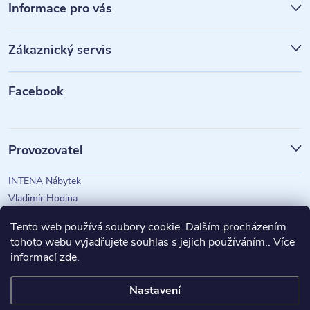
á
Informace pro vás
p
Zákaznický servis
a
t
Facebook
í
Provozovatel
INTENA Nábytek
Vladimír Hodina
IČO: 73350583
Tento web používá soubory cookie. Dalším procházením
tohoto webu vyjadřujete souhlas s jejich používáním.. Více
informací
zde
.
Magazín Intena
Nastavení