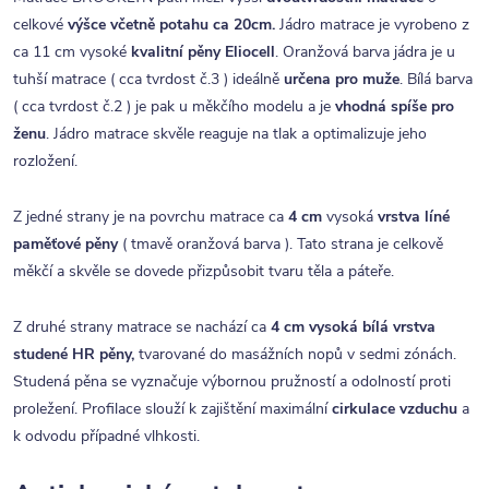
celkové
výšce včetně potahu ca 20cm.
Jádro matrace je vyrobeno z
ca 11 cm vysoké
kvalitní
pěny Eliocell
. Oranžová barva jádra je u
tuhší matrace ( cca tvrdost č.3 ) ideálně
určena pro muže
. Bílá barva
( cca tvrdost č.2 ) je pak u měkčího modelu a je
vhodná spíše pro
ženu
. Jádro matrace skvěle reaguje na tlak a optimalizuje jeho
rozložení.
Z jedné strany je na povrchu matrace ca
4 cm
vysoká
vrstva líné
paměťové pěny
( tmavě oranžová barva ). Tato strana je celkově
měkčí a skvěle se dovede přizpůsobit tvaru těla a páteře.
Z druhé strany matrace se nachází ca
4
cm vysoká bílá vrstva
studené HR pěny,
tvarované do masážních nopů v sedmi zónách.
Studená pěna se vyznačuje výbornou pružností a odolností proti
proležení. Profilace slouží k zajištění maximální
cirkulace vzduchu
a
k odvodu případné vlhkosti.