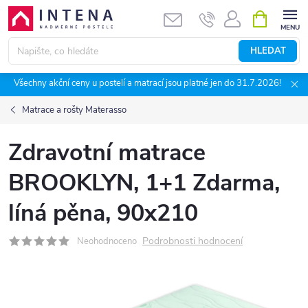
Přejít
NÁKUPNÍ
KOŠÍK
na
obsah
HLEDAT
Všechny akční ceny u postelí a matrací jsou platné jen do 31.7.2026!
Matrace a rošty Materasso
Zdravotní matrace
BROOKLYN, 1+1 Zdarma,
líná pěna, 90x210
Podrobnosti hodnocení
Neohodnoceno