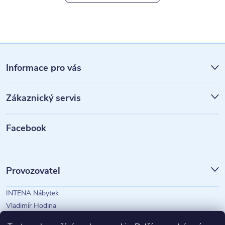
Z
á
Informace pro vás
p
Zákaznický servis
a
t
Facebook
í
Provozovatel
INTENA Nábytek
Vladimír Hodina
IČO: 73350583