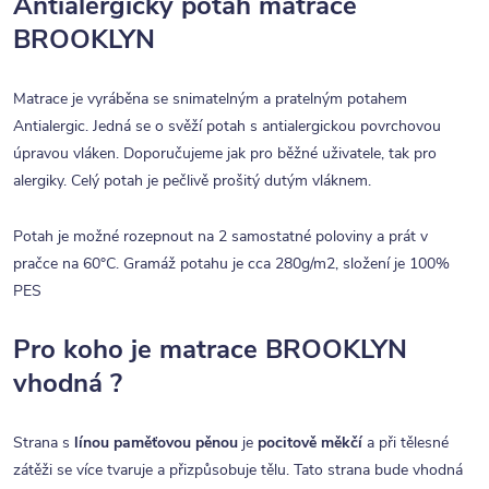
Antialergický potah matrace
BROOKLYN
Matrace je vyráběna se snimatelným a pratelným potahem
Antialergic. Jedná se o svěží potah s antialergickou povrchovou
úpravou vláken. Doporučujeme jak pro běžné uživatele, tak pro
alergiky. Celý potah je pečlivě prošitý dutým vláknem.
Potah je možné rozepnout na 2 samostatné poloviny a prát v
pračce na 60°C. Gramáž potahu je cca 280g/m2, složení je 100%
PES
Pro koho je matrace BROOKLYN
vhodná ?
Strana s
línou paměťovou pěnou
je
pocitově měkčí
a při tělesné
zátěži se více tvaruje a přizpůsobuje tělu. Tato strana bude vhodná