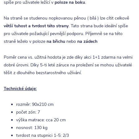
spíše pro uživatele ležící v
poloze na boku
.
Na straně se studenou nopkovanou pěnou ( bílá ) lze cítit celkově
větší tuhost a tvrdost této strany
. Tato strana bude ideální spíše
pro uživatele požadující pevnější podporu. Příjemně se na této
straně leželo v poloze
na břichu
nebo
na zádech
Poměr cena vs. užitná hodota je zde díky akci 1+1 zdarma na velmi
dobré úrovni. Díky 5-ti leté záruce na proležení se mohou uživatelé
těšit z dlouhého bezstarostného užívání.
Technické údaje:
rozměr: 90x210 cm
počet zón: 7
výška matrace: cca 20 cm
nosnost: 130 kg
tvrdost na stupnici 1-5: 2/3