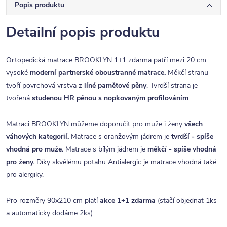
Popis produktu
Detailní popis produktu
Ortopedická matrace BROOKLYN 1+1 zdarma patří mezi 20 cm
vysoké
moderní partnerské oboustranné matrace.
Měkčí stranu
tvoří povrchová vrstva z
líné paměťové pěny
. Tvrdší strana je
tvořená
studenou HR
pěnou s nopkovaným profilováním
.
Matraci BROOKLYN můžeme doporučit pro muže i ženy
všech
váhových kategorií.
Matrace s oranžovým jádrem je
tvrdší - spíše
vhodná pro muže.
Matrace s bílým jádrem je
měkčí - spíše vhodná
pro ženy.
Díky skvělému potahu Antialergic je matrace vhodná také
pro alergiky
.
Pro rozměry 90x210 cm platí
akce 1+1 zdarma
(stačí objednat 1ks
a automaticky dodáme 2ks).