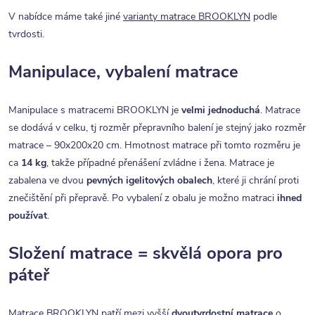
V nabídce máme také jiné
varianty matrace BROOKLYN
podle
tvrdosti.
Manipulace, vybalení matrace
Manipulace s matracemi BROOKLYN je
velmi jednoduchá
. Matrace
se dodává v celku, tj rozměr přepravního balení je stejný jako rozměr
matrace – 90x200x20 cm. Hmotnost matrace při tomto rozměru je
ca
14 kg
, takže případné přenášení zvládne i žena. Matrace je
zabalena ve dvou
pevných igelitových obalech
, které ji chrání proti
znečištění při přepravě. Po vybalení z obalu je možno matraci
ihned
používat
.
Složení matrace = skvělá opora pro
páteř
Matrace BROOKLYN patří mezi vyšší
dvoutvrdostní matrace
o