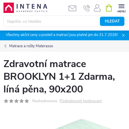
Přejít
NÁKUPNÍ
KOŠÍK
na
obsah
HLEDAT
Všechny akční ceny u postelí a matrací jsou platné jen do 31.7.2026!
Matrace a rošty Materasso
Zdravotní matrace
BROOKLYN 1+1 Zdarma,
líná pěna, 90x200
Podrobnosti hodnocení
Neohodnoceno