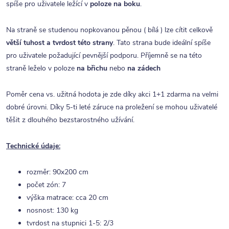
spíše pro uživatele ležící v
poloze na boku
.
Na straně se studenou nopkovanou pěnou ( bílá ) lze cítit celkově
větší tuhost a tvrdost této strany
. Tato strana bude ideální spíše
pro uživatele požadující pevnější podporu. Příjemně se na této
straně leželo v poloze
na břichu
nebo
na zádech
Poměr cena vs. užitná hodota je zde díky akci 1+1 zdarma na velmi
dobré úrovni. Díky 5-ti leté záruce na proležení se mohou uživatelé
těšit z dlouhého bezstarostného užívání.
Technické údaje:
rozměr: 90x200 cm
počet zón: 7
výška matrace: cca 20 cm
nosnost: 130 kg
tvrdost na stupnici 1-5: 2/3