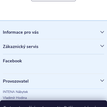
Z
á
Informace pro vás
p
Zákaznický servis
a
t
Facebook
í
Provozovatel
INTENA Nábytek
Vladimír Hodina
IČO: 73350583