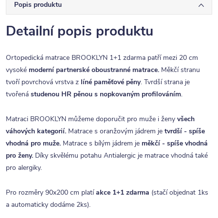
Popis produktu
Detailní popis produktu
Ortopedická matrace BROOKLYN 1+1 zdarma patří mezi 20 cm
vysoké
moderní partnerské oboustranné matrace.
Měkčí stranu
tvoří povrchová vrstva z
líné paměťové pěny
. Tvrdší strana je
tvořená
studenou HR
pěnou s nopkovaným profilováním
.
Matraci BROOKLYN můžeme doporučit pro muže i ženy
všech
váhových kategorií.
Matrace s oranžovým jádrem je
tvrdší - spíše
vhodná pro muže.
Matrace s bílým jádrem je
měkčí - spíše vhodná
pro ženy.
Díky skvělému potahu Antialergic je matrace vhodná také
pro alergiky
.
Pro rozměry 90x200 cm platí
akce 1+1 zdarma
(stačí objednat 1ks
a automaticky dodáme 2ks).