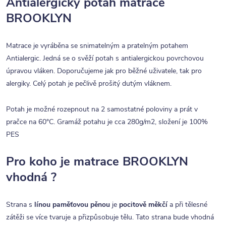
Antialergický potah matrace
BROOKLYN
Matrace je vyráběna se snimatelným a pratelným potahem
Antialergic. Jedná se o svěží potah s antialergickou povrchovou
úpravou vláken. Doporučujeme jak pro běžné uživatele, tak pro
alergiky. Celý potah je pečlivě prošitý dutým vláknem.
Potah je možné rozepnout na 2 samostatné poloviny a prát v
pračce na 60°C. Gramáž potahu je cca 280g/m2, složení je 100%
PES
Pro koho je matrace BROOKLYN
vhodná ?
Strana s
línou paměťovou pěnou
je
pocitově měkčí
a při tělesné
zátěži se více tvaruje a přizpůsobuje tělu. Tato strana bude vhodná