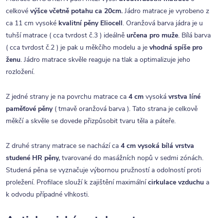
celkové
výšce včetně potahu ca 20cm.
Jádro matrace je vyrobeno z
ca 11 cm vysoké
kvalitní
pěny Eliocell
. Oranžová barva jádra je u
tuhší matrace ( cca tvrdost č.3 ) ideálně
určena pro muže
. Bílá barva
( cca tvrdost č.2 ) je pak u měkčího modelu a je
vhodná spíše pro
ženu
. Jádro matrace skvěle reaguje na tlak a optimalizuje jeho
rozložení.
Z jedné strany je na povrchu matrace ca
4 cm
vysoká
vrstva líné
paměťové pěny
( tmavě oranžová barva ). Tato strana je celkově
měkčí a skvěle se dovede přizpůsobit tvaru těla a páteře.
Z druhé strany matrace se nachází ca
4
cm vysoká bílá vrstva
studené HR pěny,
tvarované do masážních nopů v sedmi zónách.
Studená pěna se vyznačuje výbornou pružností a odolností proti
proležení. Profilace slouží k zajištění maximální
cirkulace vzduchu
a
k odvodu případné vlhkosti.