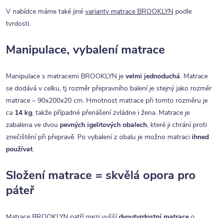
V nabídce máme také jiné
varianty matrace BROOKLYN
podle
tvrdosti.
Manipulace, vybalení matrace
Manipulace s matracemi BROOKLYN je
velmi jednoduchá
. Matrace
se dodává v celku, tj rozměr přepravního balení je stejný jako rozměr
matrace – 90x200x20 cm. Hmotnost matrace při tomto rozměru je
ca
14 kg
, takže případné přenášení zvládne i žena. Matrace je
zabalena ve dvou
pevných igelitových obalech
, které ji chrání proti
znečištění při přepravě. Po vybalení z obalu je možno matraci
ihned
používat
.
Složení matrace = skvělá opora pro
páteř
Matrace BROOKLYN patří mezi vyšší
dvoutvrdostní matrace
o