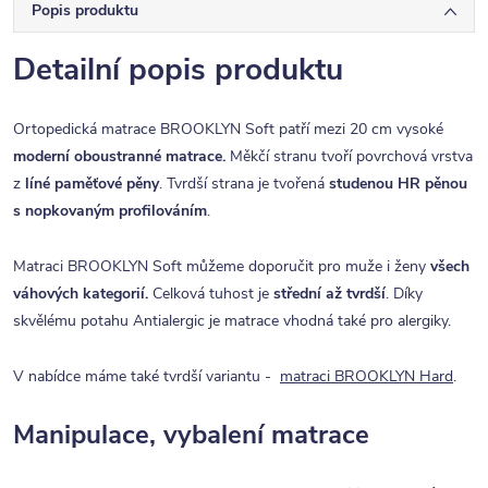
Popis produktu
Detailní popis produktu
Ortopedická matrace BROOKLYN Soft patří mezi 20 cm vysoké
moderní oboustranné matrace.
Měkčí stranu tvoří povrchová vrstva
z
líné paměťové pěny
. Tvrdší strana je tvořená
studenou HR
pěnou
s nopkovaným profilováním
.
Matraci BROOKLYN Soft můžeme doporučit pro muže i ženy
všech
váhových kategorií.
Celková tuhost je
střední až tvrdší
.
Díky
skvělému potahu Antialergic je matrace vhodná také pro alergiky
.
V nabídce máme také tvrdší variantu -
matraci BROOKLYN Hard
.
Manipulace, vybalení matrace