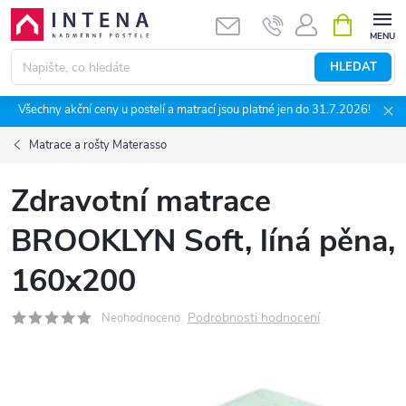
Přejít
NÁKUPNÍ
KOŠÍK
na
obsah
HLEDAT
Všechny akční ceny u postelí a matrací jsou platné jen do 31.7.2026!
Matrace a rošty Materasso
Zdravotní matrace
BROOKLYN Soft, líná pěna,
160x200
Podrobnosti hodnocení
Neohodnoceno