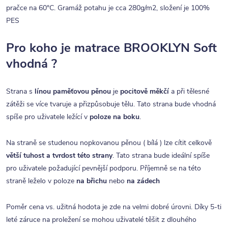
pračce na 60°C. Gramáž potahu je cca 280g/m2, složení je 100%
PES
Pro koho je matrace BROOKLYN Soft
vhodná ?
Strana s
línou paměťovou pěnou
je
pocitově měkčí
a při tělesné
zátěži se více tvaruje a přizpůsobuje tělu. Tato strana bude vhodná
spíše pro uživatele ležící v
poloze na boku
.
Na straně se studenou nopkovanou pěnou ( bílá ) lze cítit celkově
větší tuhost a tvrdost této strany
. Tato strana bude ideální spíše
pro uživatele požadující pevnější podporu. Příjemně se na této
straně leželo v poloze
na břichu
nebo
na zádech
Poměr cena vs. užitná hodota je zde na velmi dobré úrovni. Díky 5-ti
leté záruce na proležení se mohou uživatelé těšit z dlouhého