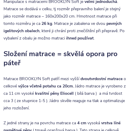
Manipulace s matracemi BROOKLYN Soft je
velmi jednoduchá
.
Matrace se dodává v celku, tj rozměr přepravního balení je stejný
jako rozměr matrace – 160x200x20 cm. Hmotnost matrace při
tomto rozměru je ca
26 kg
. Matrace je zabalena ve dvou
pevných
igelitových obalech
, které ji chrání proti znečištění při přepravě. Po
vybalení z obalu je možno matraci
ihned používat
.
Složení matrace = skvělá opora pro
páteř
Matrace BROOKLYN Soft patří mezi vyšší
dvoutvrdostní matrace
o
celkové
výšce včetně potahu ca 20cm.
Jádro matrace je vyrobeno z
ca 11 cm vysoké
kvalitní
pěny Eliocell
( bílá barva ) a má tvrdost
cca 3 ( ze stupnice 1-5 ). Jádro skvěle reaguje na tlak a optimalizuje
jeho rozložení.
Z jedné strany je na povrchu matrace ca
4 cm
vysoká
vrstva líné
paměťové pěny
( tmavě oranžová barva ). Tato strana je celkově