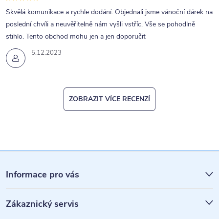
Skvělá komunikace a rychle dodání. Objednali jsme vánoční dárek na
poslední chvíli a neuvěřitelně nám vyšli vstříc. Vše se pohodlně
stihlo. Tento obchod mohu jen a jen doporučit
5.12.2023
ZOBRAZIT VÍCE RECENZÍ
Z
á
Informace pro vás
p
Zákaznický servis
a