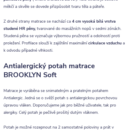
měkčí a skvěle se dovede přizpůsobit tvaru těla a páteře.
Z druhé strany matrace se nachází ca
4
cm vysoká bílá vrstva
studené HR pěny,
tvarované do masážních nopů v sedmi zónách.
Studená pěna se vyznačuje výbornou pružností a odolností proti
proležení. Profilace slouží k zajištění maximální
cirkulace vzduchu
a
k odvodu případné vlhkosti.
Antialergický potah matrace
BROOKLYN Soft
Matrace je vyráběna se snimatelným a pratelným potahem
Antialergic. Jedná se o svěží potah s antialergickou povrchovou
úpravou vláken. Doporučujeme jak pro běžné uživatele, tak pro
alergiky. Celý potah je pečlivě prošitý dutým vláknem.
Potah je možné rozepnout na 2 samostatné poloviny a prát v