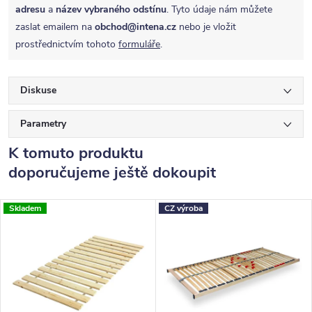
adresu
a
název vybraného odstínu
. Tyto údaje nám můžete
zaslat emailem na
obchod@intena.cz
nebo je vložit
prostřednictvím tohoto
formuláře
.
Diskuse
Parametry
K tomuto produktu
doporučujeme ještě dokoupit
Skladem
CZ výroba