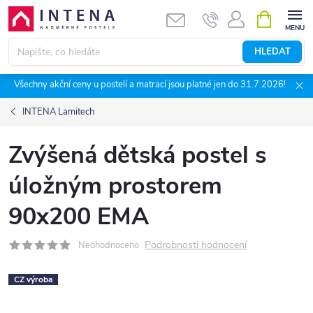
Přejít
NÁKUPNÍ
KOŠÍK
na
obsah
HLEDAT
Všechny akční ceny u postelí a matrací jsou platné jen do 31.7.2026!
INTENA Lamitech
Zvýšená dětská postel s
úložným prostorem
90x200 EMA
Podrobnosti hodnocení
Neohodnoceno
CZ výroba