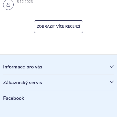
5.12.2023
ZOBRAZIT VÍCE RECENZÍ
Z
á
Informace pro vás
p
Zákaznický servis
a
t
Facebook
í