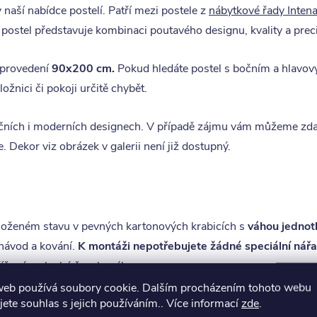
naší nabídce postelí. Patří mezi postele z
nábytkové řady Inten
 postel představuje kombinaci poutavého designu, kvality a prec
 provedení
90x200 cm.
Pokud hledáte postel s bočním a hlavo
ožnici či pokoji určitě chybět.
ičních i moderních designech. V případě zájmu vám můžeme zda
 Dekor viz obrázek v galerii není již dostupný.
loženém stavu v pevných kartonových krabicích s
váhou jednotl
návod a kování.
K montáži nepotřebujete žádné speciální nářa
křížový a plochý šroubovák.
web používá soubory cookie. Dalším procházením tohoto webu
jete souhlas s jejich používáním.. Více informací
zde
.
ntáž je vhodné provádět ve dvou osobách. Z naší zkušenosti sm