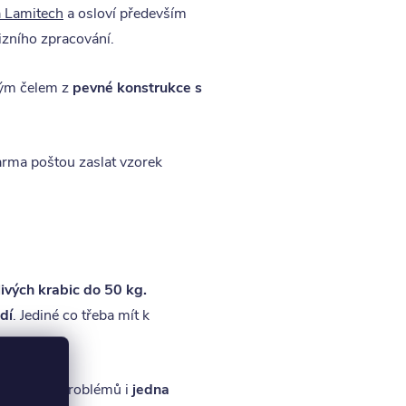
a Lamitech
a osloví především
izního zpracování.
vým čelem z
pevné konstrukce s
rma poštou zaslat vzorek
ivých krabic do 50 kg.
dí
. Jediné co třeba mít k
ontuje bezproblémů i
jedna