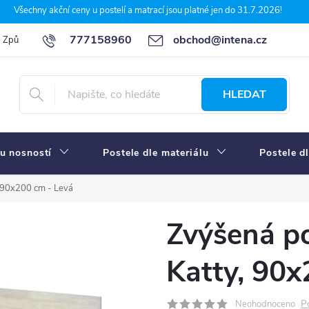
Všechny akční ceny u postelí a matrací jsou platné jen do 31.7.2026!
777158960
obchod@intena.cz
Způsoby a ceny dopravy
7 důvodů, proč nakupit u Intena nábytek
HLEDAT
u nosností
Postele dle materiálu
Postele d
, 90x200 cm - Levá
Zvýšená po
Katty, 90x
P
Neohodnoceno