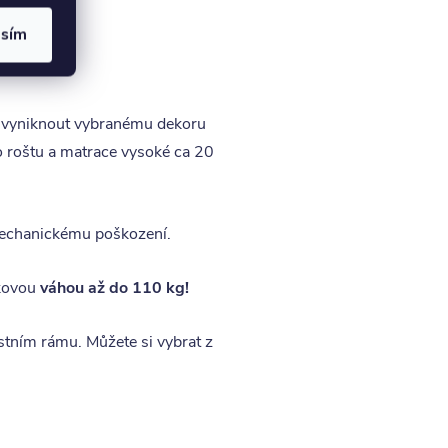
ontovat
.
asím
ně vyniknout vybranému dekoru
o roštu a matrace vysoké ca 20
i mechanickému poškození.
kovou
váhou až do 110 kg!
astním rámu. Můžete si vybrat z