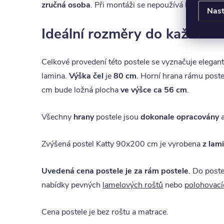
zručná osoba
. Při montáži se nepoužívá lepidlo. P
Nast
Ideální rozměry do každého
Celkové provedení této postele se vyznačuje elegan
lamina.
Výška čel
je
80 cm
. Horní hrana rámu poste
cm bude ložná plocha
ve výšce ca 56 cm
.
Všechny
hrany
postele jsou
dokonale opracovány
a
Zvýšená postel Katty 90x200 cm je vyrobena
z lam
Uvedená cena postele je za rám postele
. Do poste
nabídky pevných
lamelových roštů
nebo
polohovací
Cena postele je bez roštu a matrace.