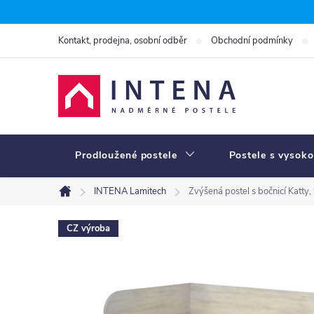
Přejít
na
Kontakt, prodejna, osobní odběr
Obchodní podmínky
obsah
Prodloužené postele
Postele s vysoko
INTENA Lamitech
Zvýšená postel s bočnicí Katty
Domů
CZ výroba