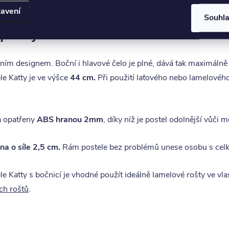
ostel je tedy možno
kdykoli v budoucnu rozmontovat a opět sm
avení
Souhl
 pokoje
tním designem. Boční i hlavové čelo je plné, dává tak maximál
le Katty je ve výšce
44 cm.
Při použití laťového nebo lamelovéh
 opatřeny
ABS hranou 2mm
, díky níž je postel odolnější vůč
ina o síle 2,5 cm.
Rám postele bez problémů unese osobu s cel
le Katty s bočnicí je vhodné použít ideálně lamelové rošty ve vl
ch roštů
.