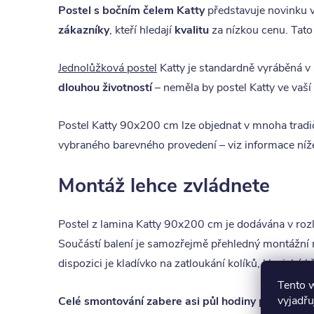
Postel s bočním čelem Katty
představuje novinku v 
zákazníky
, kteří hledají
kvalitu
za nízkou cenu. Tato
Jednolůžková postel
Katty je standardně vyráběná v
dlouhou životností
– neměla by postel Katty ve vaší l
Postel Katty 90x200 cm lze objednat v mnoha trad
vybraného barevného provedení – viz informace níže.
Montáž lehce zvládnete
Postel z lamina Katty 90x200 cm je dodávána v roz
Součástí balení je samozřejmě přehledný montážní 
dispozici je kladívko na zatloukání kolíků, klasický 
Tento 
vyjadřu
Celé smontování zabere asi půl hodiny práce
, mo