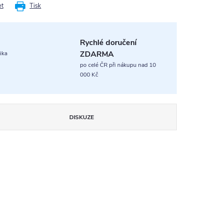
et
Tisk
Rychlé doručení
ZDARMA
ika
po celé ČR při nákupu nad 10
000 Kč
DISKUZE