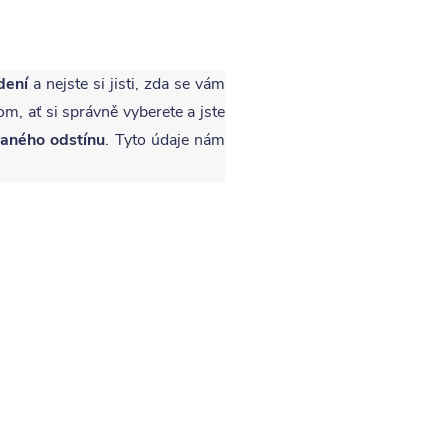
dení
a nejste si jisti, zda se vám
om, ať si správně vyberete a jste
raného odstínu
. Tyto údaje nám