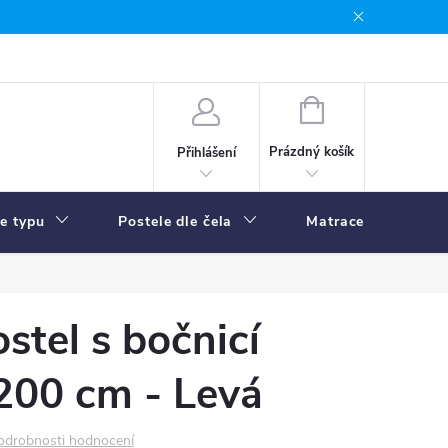
NÁKUPNÍ
KOŠÍK
Prázdný košík
Přihlášení
le typu
Postele dle čela
Matrace
R
stel s bočnicí
200 cm - Levá
odrobnosti hodnocení