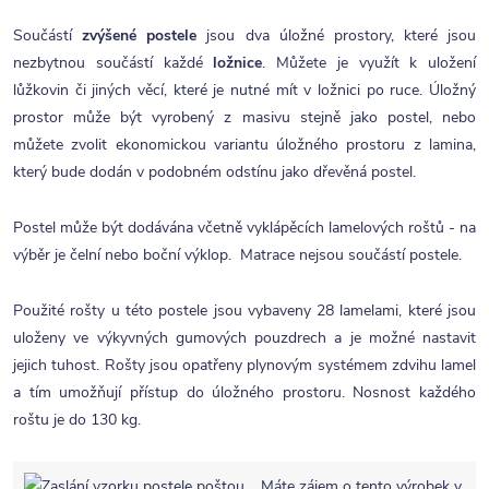
Součástí
zvýšené postele
jsou dva úložné prostory, které jsou
nezbytnou součástí každé
ložnice
. Můžete je využít k uložení
lůžkovin či jiných věcí, které je nutné mít v ložnici po ruce. Úložný
prostor může být vyrobený z masivu stejně jako postel, nebo
můžete zvolit ekonomickou variantu úložného prostoru z lamina,
který bude dodán v podobném odstínu jako dřevěná postel.
Postel může být dodávána včetně vyklápěcích lamelových roštů - na
výběr je čelní nebo boční výklop. Matrace nejsou součástí postele.
Použité rošty u této postele jsou vybaveny 28 lamelami, které jsou
uloženy ve výkyvných gumových pouzdrech a je možné nastavit
jejich tuhost. Rošty jsou opatřeny plynovým systémem zdvihu lamel
a tím umožňují přístup do úložného prostoru. Nosnost každého
roštu je do 130 kg.
Máte zájem o tento výrobek v