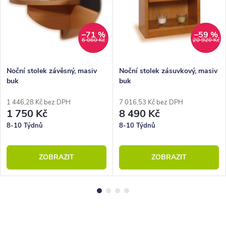
–71 %
–59 %
6 060 Kč
20 920 Kč
Noční stolek závěsný, masiv
Noční stolek zásuvkový, masiv
buk
buk
1 446,28 Kč bez DPH
7 016,53 Kč bez DPH
1 750 Kč
8 490 Kč
8-10 Týdnů
8-10 Týdnů
ZOBRAZIT
ZOBRAZIT