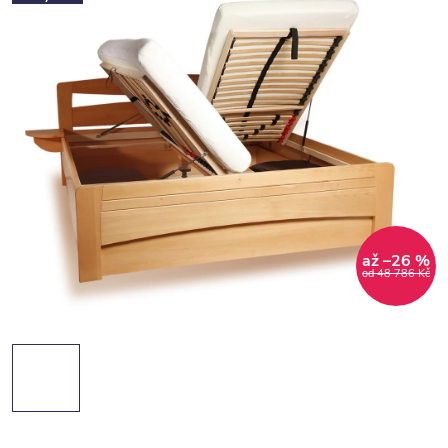
až –26 %
od 48 786 Kč