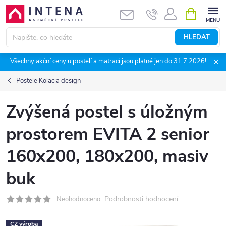
Přejít
NÁKUPNÍ
KOŠÍK
na
obsah
HLEDAT
Všechny akční ceny u postelí a matrací jsou platné jen do 31.7.2026!
Postele Kolacia design
Zvýšená postel s úložným
prostorem EVITA 2 senior
160x200, 180x200, masiv
buk
Podrobnosti hodnocení
Neohodnoceno
CZ výroba