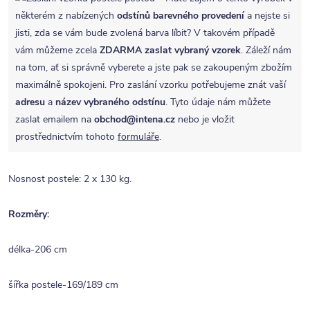
některém z nabízených
odstínů barevného provedení
a nejste si
jisti, zda se vám bude zvolená barva líbit? V takovém případě
vám můžeme zcela
ZDARMA
zaslat vybraný vzorek
. Záleží nám
na tom, ať si správně vyberete a jste pak se zakoupeným zbožím
maximálně spokojeni. Pro zaslání vzorku potřebujeme znát vaší
adresu
a
název vybraného odstínu
. Tyto údaje nám můžete
zaslat emailem na
obchod@intena.cz
nebo je vložit
prostřednictvím tohoto
formuláře
.
Nosnost postele: 2 x 130 kg.
Rozměry:
délka-206 cm
šířka postele-169/189 cm