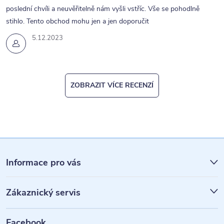
poslední chvíli a neuvěřitelně nám vyšli vstříc. Vše se pohodlně
stihlo. Tento obchod mohu jen a jen doporučit
5.12.2023
ZOBRAZIT VÍCE RECENZÍ
Z
á
Informace pro vás
p
Zákaznický servis
a
t
Facebook