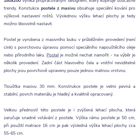
180x200
vyniká propracovaným designem, který kopíruje současné
trendy. Konstukce
postele z masivu
obsahuje speciální kování pro
výškové nastavení roštů. Výslednou výšku lehací plochy je tedy
možno libovolně nastavit.
Postel je vyrobena z masivního buku v průběžném provedení (není
cink) s povrchovou úpravou pomocí speciálního napouštěcího oleje
nebo přírodního laku.
Postel
je možné nechat namořit - na výběr je
několik provedení. Zadní část hlavového čela a vnitřní neviditelné
plochy jsou povrchově upraveny pouze jednou matnou vrstvou.
Tloušťka masivu 30 mm. Konstrukce postele je velmi pevná a
stabilní, povrch materiálu je hladký a kvalitně opracovaný.
Velkou předností této postele je i zvýšená lehací plocha, která
zaručuje snadné vstávání z postele. Výška rámu postele je 50 cm,
při použití matrace 16 cm je pak výsledná výška lehací plochy cca
55-65 cm.