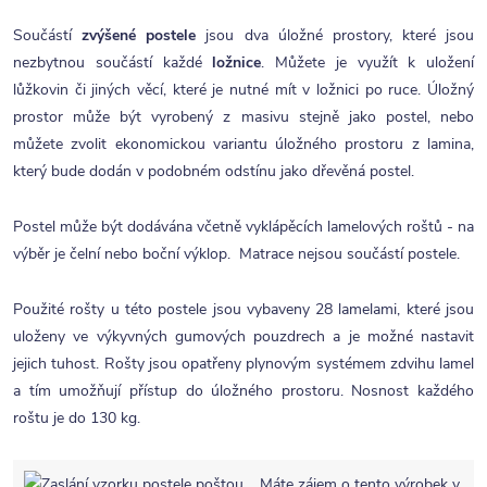
Součástí
zvýšené postele
jsou dva úložné prostory, které jsou
nezbytnou součástí každé
ložnice
. Můžete je využít k uložení
lůžkovin či jiných věcí, které je nutné mít v ložnici po ruce. Úložný
prostor může být vyrobený z masivu stejně jako postel, nebo
můžete zvolit ekonomickou variantu úložného prostoru z lamina,
který bude dodán v podobném odstínu jako dřevěná postel.
Postel může být dodávána včetně vyklápěcích lamelových roštů - na
výběr je čelní nebo boční výklop. Matrace nejsou součástí postele.
Použité rošty u této postele jsou vybaveny 28 lamelami, které jsou
uloženy ve výkyvných gumových pouzdrech a je možné nastavit
jejich tuhost. Rošty jsou opatřeny plynovým systémem zdvihu lamel
a tím umožňují přístup do úložného prostoru. Nosnost každého
roštu je do 130 kg.
Máte zájem o tento výrobek v