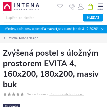
Přejít
NÁKUPNÍ
KOŠÍK
na
obsah
HLEDAT
Všechny akční ceny u postelí a matrací jsou platné jen do 31.7.2026!
Postele Kolacia design
Zvýšená postel s úložným
prostorem EVITA 4,
160x200, 180x200, masiv
buk
Podrobnosti hodnocení
Neohodnoceno
CZ výroba