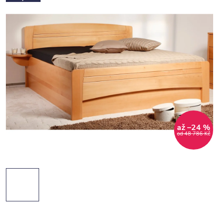
až –24 %
od 48 786 Kč