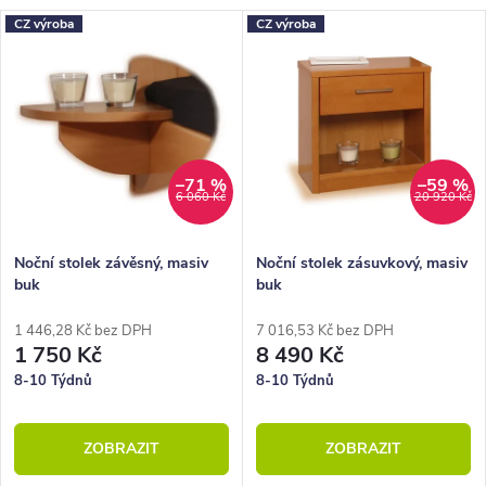
CZ výroba
CZ výroba
–71 %
–59 %
6 060 Kč
20 920 Kč
Noční stolek závěsný, masiv
Noční stolek zásuvkový, masiv
buk
buk
1 446,28 Kč bez DPH
7 016,53 Kč bez DPH
1 750 Kč
8 490 Kč
8-10 Týdnů
8-10 Týdnů
ZOBRAZIT
ZOBRAZIT