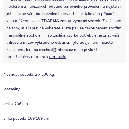
některém z nabízených
odstínů barevného provedení
a nejste si
jisti, zda se vám bude zvolená barva líbit? V takovém případě
vám můžeme zcela
ZDARMA
zaslat vybraný vzorek
. Záleží nám
na tom, ať si správně vyberete a jste pak se zakoupeným zbožím
maximálně spokojeni. Pro zaslání vzorku potřebujeme znát vaší
adresu
a
název vybraného odstínu
. Tyto údaje nám můžete
zaslat emailem na
obchod@intena.cz
nebo je vložit
prostřednictvím tohoto
formuláře
.
Nosnost postele: 2 x 130 kg.
Rozměry:
délka-206 cm
šířka postele-169/189 cm