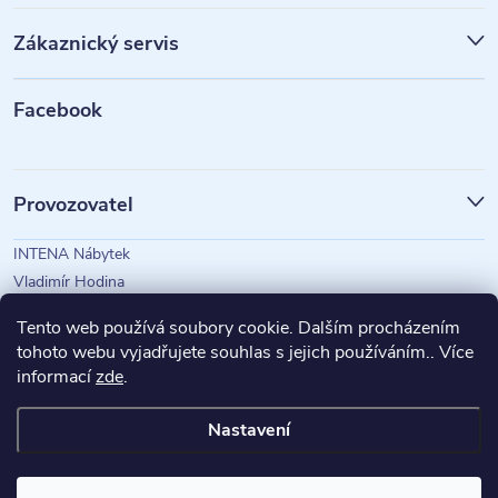
p
Zákaznický servis
a
t
Facebook
í
Provozovatel
INTENA Nábytek
Vladimír Hodina
IČO: 73350583
Tento web používá soubory cookie. Dalším procházením
tohoto webu vyjadřujete souhlas s jejich používáním.. Více
informací
zde
.
Magazín Intena
Nastavení
Copyright 2026
INTENA Nábytek
. Všechna práva vyhrazena.