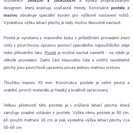
rozměrech
160x200 a 180x200cm
a
vyniká propracovaným
designem, který kopíruje současné trendy. Konstukce
postele z
masivu
obsahuje speciální kování pro výškové nastavení roštů.
Výslednou výšku lehací plochy je tedy možno libovolně nastavit.
Postel je vyrobena z masivního buku v průběžném provedení (není
cink) s povrchovou úpravou pomocí speciálního napouštěcího oleje
nebo přírodního laku.
Postel
je možné nechat namořit - na výběr je
několik provedení. Zadní část hlavového čela a vnitřní neviditelné
plochy jsou povrchově upraveny pouze jednou matnou vrstvou.
Tloušťka masivu 30 mm. Konstrukce postele je velmi pevná a
stabilní, povrch materiálu je hladký a kvalitně opracovaný.
Velkou předností této postele je i zvýšená lehací plocha, která
zaručuje snadné vstávání z postele. Výška rámu postele je 50 cm,
při použití matrace 16 cm je pak výsledná výška lehací plochy cca
55-65 cm.