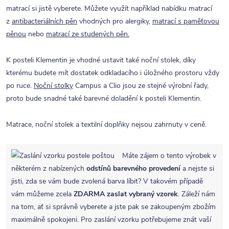
matrací si jistě vyberete. Můžete využít například nabídku matrací
z
antibacteriálních pěn
vhodných pro alergiky,
matrací s paměťovou
pěnou
nebo
matrací ze studených pěn.
K posteli Klementin je vhodné ustavit také noční stolek, díky
kterému budete mít dostatek odkladacího i úložného prostoru vždy
po ruce.
Noční stolky
Campus a Clio jsou ze stejné výrobní řady,
proto bude snadné také barevné doladění k posteli Klementin.
Matrace, noční stolek a textilní doplňky nejsou zahrnuty v ceně.
Máte zájem o tento výrobek v
některém z nabízených
odstínů barevného provedení
a nejste si
jisti, zda se vám bude zvolená barva líbit? V takovém případě
vám můžeme zcela
ZDARMA
zaslat vybraný vzorek
. Záleží nám
na tom, ať si správně vyberete a jste pak se zakoupeným zbožím
maximálně spokojeni. Pro zaslání vzorku potřebujeme znát vaší