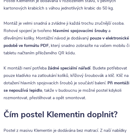
Postel Klementin je dodávána v rozloženém stavu, v pevných
kartonových krabicích s váhou jednotlivých krabic do 50 kg.
Montáž je velmi snadná a zvládne ji každá trochu zručnější osoba.
Rohové spojení je tvořeno
hlavními spojovacími šrouby
a
dřevěnými kolíky. Montážní návod je dodávaný
pouze v elektronické
podobě ve formátu PDF,
který snadno zobrazíte na vašem mobilu či
tabletu načtením přiloženého QR kódu.
K montáži není potřeba
žádné speciální nářadí
. Budete potřebovat
pouze kladívko na zatloukání kolíků, křížový šroubovák a klíč. Klíč na
dotažení hlavních spojovacích šroubů je součástí balení.
Při montáži
se nepoužívá lepidlo
, takže v budoucnu je možné postel kdykoli
rozmontovat, přestěhovat a opět smontovat.
Čím postel Klementin doplnit?
Postel z masivu Klementin je dodávána bez matrací. Z naší nabídky