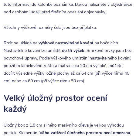
tuto informaci do kolonky poznámka, kterou naleznete v objednávce
pod osobními údaji, před finálním odeslání objednávky.
Všechny výškové rozměry čela jsou bez příplatku.
Rošt se ukládá na
výškově nastavitelné kování
na bočnicích.
Nastavitelné kování lze umístit
do tří výšek
. Smrkové prvky jsou bez
povrchové úpravy. Podle výškového umístění nastavitelného kování,
použitím lamelového roštu a matrace ca 20 cm vysoké, můžete
docílit výsledné výšky ložné plochy až ca 64 cm (při výšce rámu 45
cm) nebo ca 69 cm (při výšce rámu 50 cm).
Velký úložný prostor ocení
každý
Úložný box z 1,8 cm silného masivního dřeva je velkou výhodou
postele Klementin.
Váha zatížení úložného prostoru není omezena
,