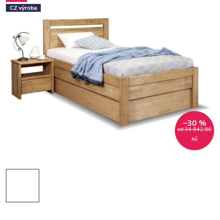
CZ výroba
–30 %
od 34 842,86
Kč