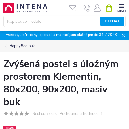
Přejít
NÁKUPNÍ
KOŠÍK
na
obsah
HLEDAT
Všechny akční ceny u postelí a matrací jsou platné jen do 31.7.2026!
HappyBed buk
Zvýšená postel s úložným
prostorem Klementin,
80x200, 90x200, masiv
buk
Podrobnosti hodnocení
Neohodnoceno
Akce