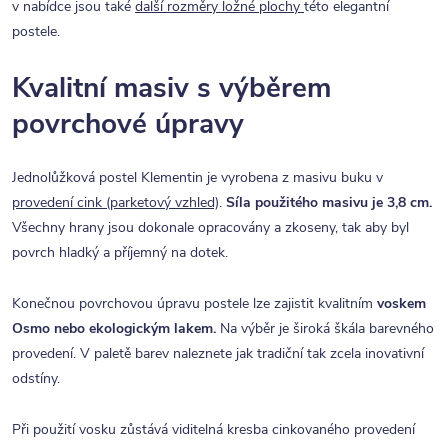
v nabídce jsou také
další rozměry ložné plochy
této elegantní
postele.
Kvalitní masiv s výběrem
povrchové úpravy
Jednolůžková postel Klementin je vyrobena z masivu buku v
provedení cink (parketový vzhled)
.
Síla použitého masivu je 3,8 cm.
Všechny hrany jsou dokonale opracovány a zkoseny, tak aby byl
povrch hladký a příjemný na dotek.
Konečnou povrchovou úpravu postele lze zajistit kvalitním
voskem
Osmo nebo ekologickým lakem.
Na výběr je široká škála barevného
provedení. V paletě barev naleznete jak tradiční tak zcela inovativní
odstíny.
Při použití vosku zůstává viditelná kresba cinkovaného provedení