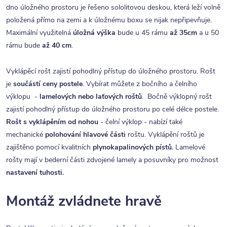
dno úložného prostoru je řešeno sololitovou deskou, která leží volně
položená přímo na zemi a k úložnému boxu se nijak nepřipevňuje.
Maximální využitelná
úložná výška
bude u 45 rámu
až 35cm
a u 50
rámu bude
až 40 cm
.
Vyklápěcí rošt zajistí pohodlný přístup do úložného prostoru. Rošt
je
součástí ceny postele
. Vybírat můžete z bočního a čelního
výklopu -
lamelových nebo laťových roštů
. Bočně výklopný rošt
zajistí pohodlný přístup do úložného prostoru po celé délce postele.
Rošt s vyklápěním od nohou
- čelní výklop - nabízí také
mechanické
polohování hlavové části
roštu. Vyklápění roštů je
zajištěno pomocí kvalitních
plynokapalinových pístů.
Lamelové
rošty mají v bederní části zdvojené lamely a posuvníky pro možnost
nastavení tuhosti.
Montáž zvládnete hravě