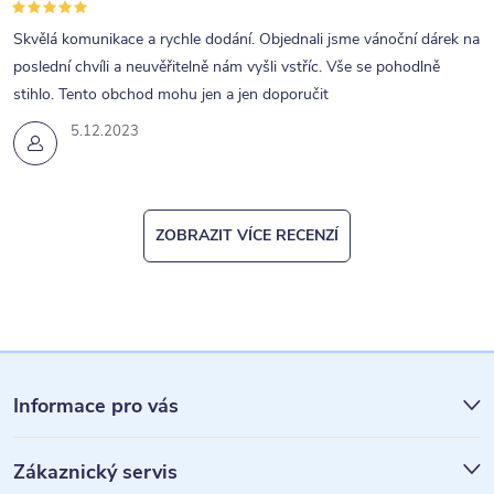
Skvělá komunikace a rychle dodání. Objednali jsme vánoční dárek na
poslední chvíli a neuvěřitelně nám vyšli vstříc. Vše se pohodlně
stihlo. Tento obchod mohu jen a jen doporučit
5.12.2023
ZOBRAZIT VÍCE RECENZÍ
Z
á
Informace pro vás
p
Zákaznický servis
a