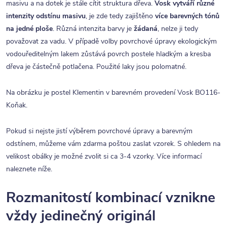
masivu a na dotek je stále cítit struktura dřeva.
Vosk vytváří různé
intenzity odstínu masivu
, je zde tedy zajištěno
více barevných tónů
na jedné ploše
. Různá intenzita barvy je
žádaná
, nelze ji tedy
považovat za vadu. V případě volby povrchové úpravy ekologickým
vodouředitelným lakem zůstává povrch postele hladkým a kresba
dřeva je částečně potlačena. Použité laky jsou polomatné.
Na obrázku je postel Klementin v barevném provedení Vosk BO116-
Koňak.
Pokud si nejste jistí výběrem povrchové úpravy a barevným
odstínem, můžeme vám zdarma poštou zaslat vzorek. S ohledem na
velikost obálky je možné zvolit si ca 3-4 vzorky. Více informací
naleznete níže.
Rozmanitostí kombinací vznikne
vždy jedinečný originál