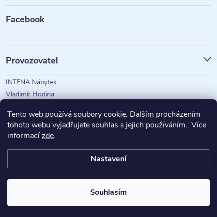
t
Facebook
í
Provozovatel
INTENA Nábytek
Vladimír Hodina
IČO: 73350583
Tento web používá soubory cookie. Dalším procházením
tohoto webu vyjadřujete souhlas s jejich používáním.. Více
informací
zde
.
Magazín Intena
Nastavení
Copyright 2026
INTENA Nábytek
. Všechna práva vyhrazena.
Souhlasím
Vytvořil Shoptet