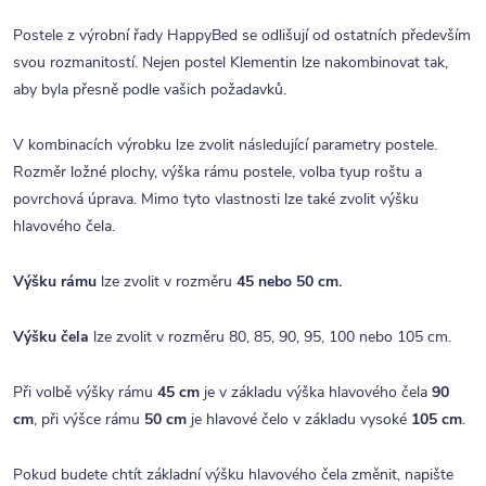
Postele z výrobní řady HappyBed se odlišují od ostatních především
svou rozmanitostí. Nejen postel Klementin lze nakombinovat tak,
aby byla přesně podle vašich požadavků.
V kombinacích výrobku lze zvolit následující parametry postele.
Rozměr ložné plochy, výška rámu postele, volba tyup roštu a
povrchová úprava. Mimo tyto vlastnosti lze také zvolit výšku
hlavového čela.
Výšku rámu
lze zvolit v rozměru
45 nebo 50 cm.
Výšku
čela
lze zvolit v rozměru 80, 85, 90, 95, 100 nebo 105 cm.
Při volbě výšky rámu
45 cm
je v základu výška hlavového čela
90
cm
, při výšce rámu
50 cm
je hlavové čelo v základu vysoké
105 cm
.
Pokud budete chtít základní výšku hlavového čela změnit, napište