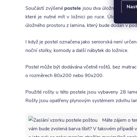
Nast
Součástí zvýšené
postele
jsou dva úložné prostory
které je nutné mít v ložnici po ruce. Úložný pro
úložného prostoru z lamina, který bude dodán v po
I když je postel označena jako seniorská není určena
noční stolky, komody a další nábytek do ložnice.
Postel může být dodávána včetně roštů, bez matra
o rozměrech 80x200 nebo 90x200.
Použité rošty u této postele jsou vybaveny 28 lam
Rošty jsou opatřeny plynovým systémem zdvihu lame
Máte zájem o te
vám bude zvolená barva líbit? V takovém případ