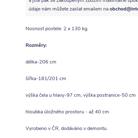
a jste pak se zakoupeným zbožím maximálně spoko
údaje nám můžete zaslat emailem na
obchod@int
Nosnost postele: 2 x 130 kg.
Rozměry:
délka-206 cm
šířka-181/201 cm
výška čela u hlavy-97 cm, výška postranice-50 cm
hloubka úložného prostoru - až 40 cm
Vyrobeno v ČR, dodáváno v demontu.