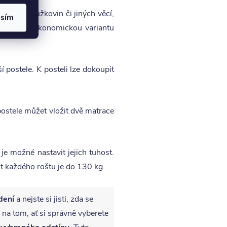
k uložení lůžkovin či jiných věcí,
asím
ete zvolit ekonomickou variantu
í postele. K posteli lze dokoupit
stele můžet vložit dvě matrace
e možné nastavit jejich tuhost.
t každého roštu je do 130 kg.
dení
a nejste si jisti, zda se
 na tom, ať si správně vyberete