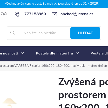
Všechny akční ceny u postelí a matrací jsou platné jen do 31.7.2026!
777158960
obchod@intena.cz
Způsoby a ceny dopravy
7 důvodů, proč nakupit u Intena nábytek
HLEDAT
u nosností
Postele dle materiálu
Postele d
 prostorem VAREZZA 7 senior 160x200, 180x200, masiv buk - moření třešeň
Zvýšená po
prostorem