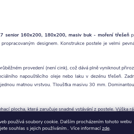
7 senior 160x200, 180x200, masiv buk - moření třešeň
p
ropracovaným designem. Konstrukce postele je velmi pevná a
růběžném provedení (není cink), což dává plně vyniknout přiroz
iálního napouštěcího oleje nebo laku v dezénu třešeň. Zadní
 jednou matnou vrstvou. Tloušťka masivu 30 mm. Dominantou po
ehací plocha, která zaručuje snadné vstávání z postele. Výška rá
 cca 55-65 cm. Navíc konstukce postele obsahuje speciální ková
web používá soubory cookie. Dalším procházením tohoto webu
ně nastavit.
jete souhlas s jejich používáním.. Více informací
zde
.