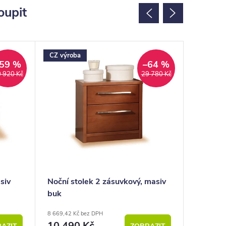
oupit
CZ výroba
CZ výrob
59 %
–64 %
 920 Kč
29 780 Kč
siv
Noční stolek 2 zásuvkový, masiv
4 zásuv
buk
8 669,42 Kč bez DPH
od 23 132,
10 490 Kč
DPH