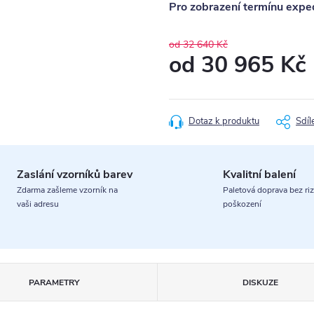
Pro zobrazení termínu exped
od 32 640 Kč
od
30 965 Kč
Měrná
cena:
Dotaz k produktu
Sdíl
Zaslání vzorníků barev
Kvalitní balení
Zdarma zašleme vzorník na
Paletová doprava bez riz
vaši adresu
poškození
PARAMETRY
DISKUZE