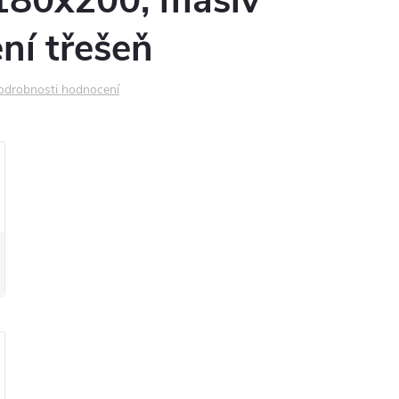
180x200, masiv
ní třešeň
odrobnosti hodnocení