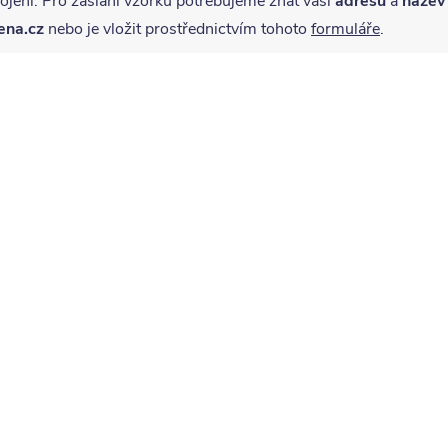
jeni. Pro zaslání vzorku potřebujeme znát vaší
adresu
a
název
ena.cz
nebo je vložit prostřednictvím tohoto
formuláře
.