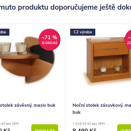
muto produktu doporučujeme ještě dok
oba
CZ výroba
–71 %
–
6 060 Kč
20
stolek závěsný, masiv buk
Noční stolek zásuvkový, ma
buk
8 Kč bez DPH
7 016,53 Kč bez DPH
0 Kč
8 490 Kč