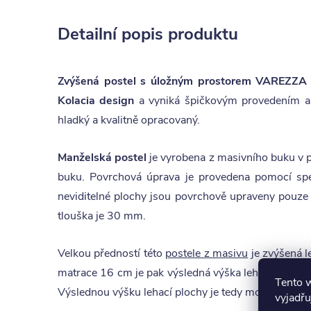
Detailní popis produktu
Zvýšená postel s úložným prostorem VAREZZA 
Kolacia design
a vyniká špičkovým provedením a p
hladký a kvalitně opracovaný.
Manželská postel
je vyrobena z masivního buku v p
buku. Povrchová úprava je provedena pomocí spec
neviditelné plochy jsou povrchově upraveny pouze
tlouška je 30 mm.
Velkou předností této
postele z masivu
je zvýšená l
matrace 16 cm je pak výsledná výška lehací plochy
Tento 
Výslednou výšku lehací plochy je tedy možné libovol
vyjadřu