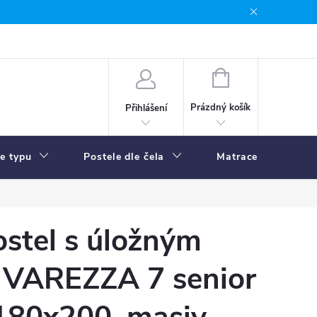
NÁKUPNÍ
KOŠÍK
Prázdný košík
Přihlášení
le typu
Postele dle čela
Matrace
R
stel s úložným
 VAREZZA 7 senior