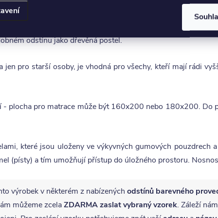
avení
, které jsou nezbytnou součástí každé
ložnice
. Můžete je využít 
Souhl
stor může být vyrobený z masivu stejně jako postel, nebo můž
dobném odstínu jako dřevěná postel.
 jen pro starší osoby, je vhodná pro všechy, kteří mají rádi vyšš
cí - plocha pro matrace může být 160x200 nebo 180x200. Do po
elami, které jsou uloženy ve výkyvných gumových pouzdrech a j
l (písty) a tím umožňují přístup do úložného prostoru. Nosnos
nto výrobek v některém z nabízených
odstínů barevného prove
ě vám můžeme zcela
ZDARMA
zaslat vybraný vzorek
. Záleží nám