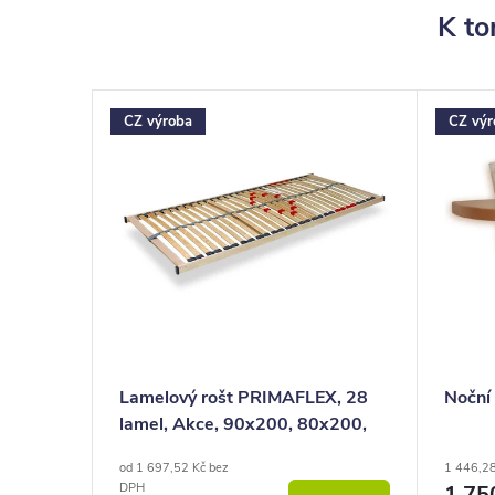
K to
CZ výroba
CZ výr
–27 %
42 657 Kč
uk
Lamelový rošt PRIMAFLEX, 28
Noční 
lamel, Akce, 90x200, 80x200,
100x200, 140x200
od 1 697,52 Kč bez
1 446,2
1 75
DPH