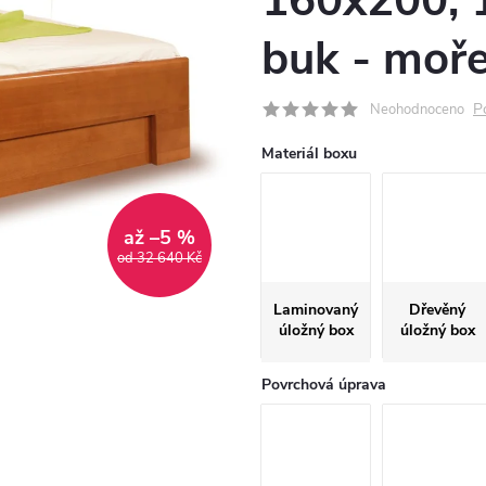
160x200, 
buk - moře
P
Neohodnoceno
Materiál boxu
až –5 %
od 32 640 Kč
Laminovaný
Dřevěný
úložný box
úložný box
Povrchová úprava