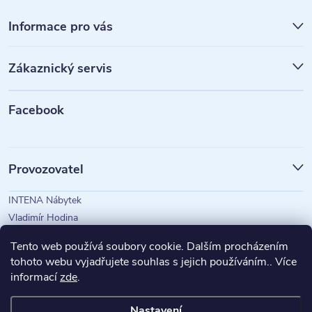
Z
á
Informace pro vás
p
Zákaznický servis
a
t
Facebook
í
Provozovatel
INTENA Nábytek
Vladimír Hodina
IČO: 73350583
Tento web používá soubory cookie. Dalším procházením
tohoto webu vyjadřujete souhlas s jejich používáním.. Více
informací
zde
.
Magazín Intena
Nastavení