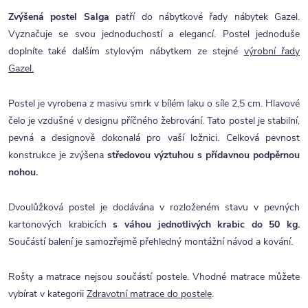
Zvýšená postel Salga
patří do nábytkové řady nábytek Gazel.
Vyznačuje se svou jednoduchostí a elegancí. Postel jednoduše
doplníte také dalším stylovým nábytkem ze stejné
výrobní řady
Gazel.
Postel je vyrobena z masivu smrk v bílém laku o síle 2,5 cm. Hlavové
čelo je vzdušné v designu příčného žebrování. Tato postel je stabilní,
pevná a designově dokonalá pro vaší ložnici. Celková pevnost
konstrukce je zvýšena
středovou výztuhou s přídavnou podpěrnou
nohou.
Dvoulůžková postel je dodávána v rozloženém stavu v pevných
kartonových krabicích
s váhou jednotlivých krabic do 50 kg.
Součástí balení je samozřejmě přehledný montážní návod a kování.
Rošty a matrace nejsou součástí postele. Vhodné matrace můžete
vybírat v kategorii
Zdravotní matrace do postele
.