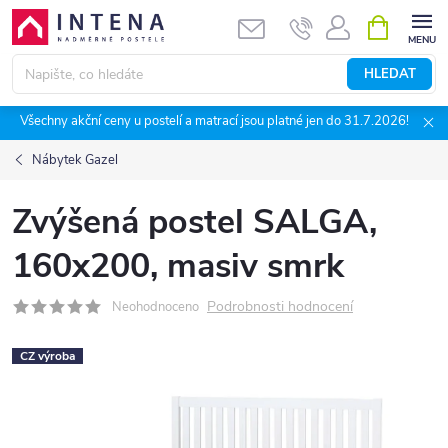
Přejít
NÁKUPNÍ
KOŠÍK
na
obsah
HLEDAT
Všechny akční ceny u postelí a matrací jsou platné jen do 31.7.2026!
Nábytek Gazel
Zvýšená postel SALGA,
160x200, masiv smrk
Podrobnosti hodnocení
Neohodnoceno
CZ výroba