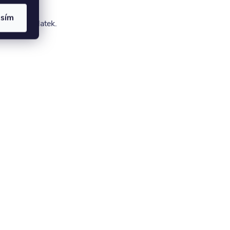
asím
nat za příplatek.