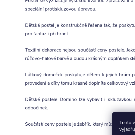
Postel se vyznačuje vysokou kvalitou zpracování a 
speciální protiskluzovou úpravou.
Dětská postel je konstrukčně řešena tak, že poskyt
pro fantazii při hraní.
Textilní dekorace nejsou součástí ceny postele. Ja
růžovo-fialové barvě a budou krásným doplňkem
d
Látkový domeček poskytuje dětem k jejich hrám po
provedení a díky tomu krásně doplníte celkovový v
Dětské postele Domino lze vybavit i skluzavkou n
odpočinek.
Tento 
Součástí ceny postele je žebřík, který může být libo
vyjadřu