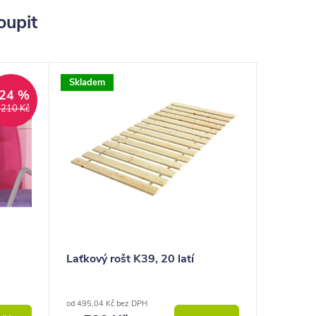
oupit
Skladem
24 %
 210 Kč
Laťkový rošt K39, 20 latí
od 495,04 Kč bez DPH