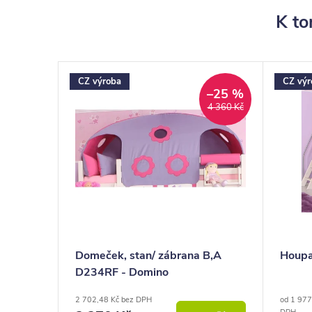
K to
CZ výroba
CZ výr
–25 %
4 360 Kč
Domeček, stan/ zábrana B,A
Houpa
D234RF - Domino
2 702,48 Kč bez DPH
od 1 977