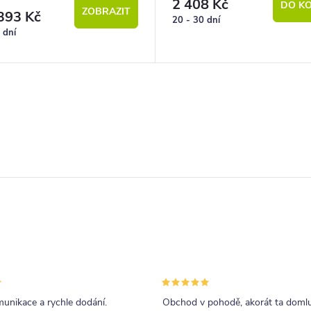
2 408 Kč
DO KO
ZOBRAZIT
393 Kč
20 - 30 dní
 dní
unikace a rychle dodání.
Obchod v pohodě, akorát ta doml