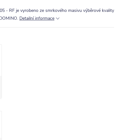
 - RF je vyrobeno ze smrkového masivu výběrové kvality
u DOMINO.
Detailní informace