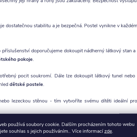
všechny její hrany a rohy jsou zakulaceny. Bezpečnost výstupu 
uje dostatečnou stabilitu a je bezpečná. Postel vynikne v každé
ko příslušenství doporučujeme dokoupit nádherný látkový stan a
ětského pokoje
.
třebný pocit soukromí. Dále lze dokoupit látkový tunel nebo
zhled
dětské postele
.
ebo lezeckou stěnou - tím vytvoříte svému dítěti ideální pro
web používá soubory cookie. Dalším procházením tohoto webu
volně umístněn na pravé nebo levé straně postele.
jete souhlas s jejich používáním.. Více informací
zde
.