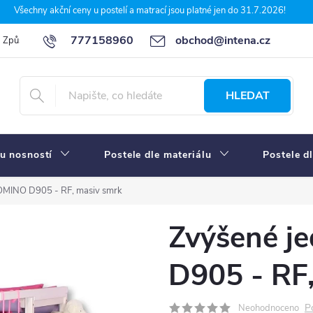
Všechny akční ceny u postelí a matrací jsou platné jen do 31.7.2026!
777158960
obchod@intena.cz
Způsoby a ceny dopravy
7 důvodů, proč nakupit u Intena nábytek
HLEDAT
u nosností
Postele dle materiálu
Postele d
OMINO D905 - RF, masiv smrk
Zvýšené j
D905 - RF
P
Neohodnoceno