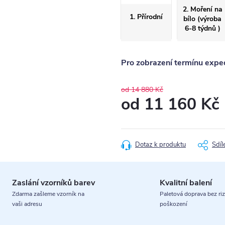
2. Moření na
1. Přírodní
bílo (výroba
6-8 týdnů )
Pro zobrazení termínu exped
od 14 880 Kč
od
11 160 Kč
Měrná
cena:
Dotaz k produktu
Sdíl
Zaslání vzorníků barev
Kvalitní balení
Zdarma zašleme vzorník na
Paletová doprava bez riz
vaši adresu
poškození