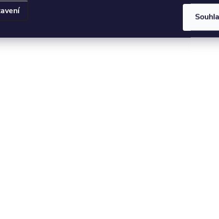
roštu.
avení
Souhl
bílou, kde drobně prosvítá struktura dřeva. Krycí bíla jde dobjed