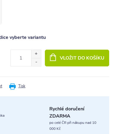
ice vyberte variantu
VLOŽIT DO KOŠÍKU
et
Tisk
Rychlé doručení
ZDARMA
ika
po celé ČR při nákupu nad 10
000 Kč