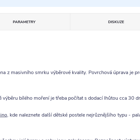
PARAMETRY
DISKUZE
ena z masivního smrku výběrové kvality. Povrchová úprava je 
 výběru bílého moření je třeba počítat s dodací lhůtou cca 30 dn
ino
, kde naleznete další dětské postele nejrůznějšího typu - pa