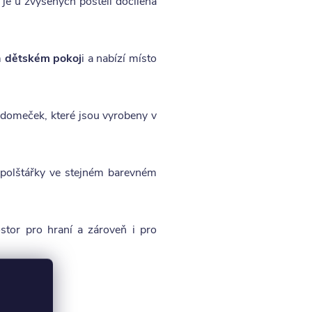
je u zvýšených postelí docílena
m
dětském pokoj
i a nabízí místo
 domeček, které jsou vyrobeny v
 polštářky ve stejném barevném
stor pro hraní a zároveň i pro