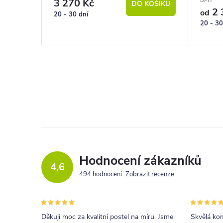
3 270 Kč
DPH
DO KOŠÍKU
2 
od
20 - 30 dní
20 - 30
Hodnocení zákazníků
4,6
494 hodnocení
Zobrazit recenze
Děkuji moc za kvalitní postel na míru. Jsme
Skvělá kom