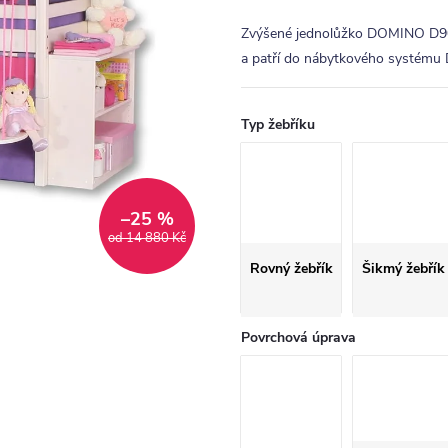
Zvýšené jednolůžko DOMINO D905
a patří do nábytkového systém
Typ žebříku
–25 %
od 14 880 Kč
Rovný žebřík
Šikmý žebřík
Povrchová úprava