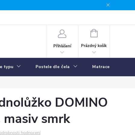
NÁKUPNÍ
KOŠÍK
Prázdný košík
Přihlášení
le typu
Postele dle čela
Matrace
R
ednolůžko DOMINO
, masiv smrk
odrobnosti hodnocení