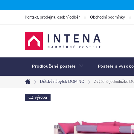
Přejít
na
Kontakt, prodejna, osobní odběr
Obchodní podmínky
obsah
Prodloužené postele
Postele s vysoko
Dětský nábytek DOMINO
Zvýšené jednolůžko D
Domů
CZ výroba