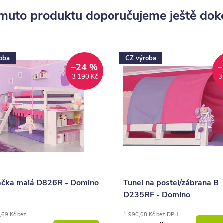
muto produktu doporučujeme ještě dok
oba
CZ výroba
–24 %
–
3 190 Kč
3
čka malá D826R - Domino
Tunel na postel/zábrana B
D235RF - Domino
,69 Kč bez
1 990,08 Kč bez DPH