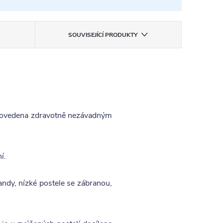
SOUVISEJÍCÍ PRODUKTY
provedena zdravotně nezávadným
í.
landy, nízké postele se zábranou,