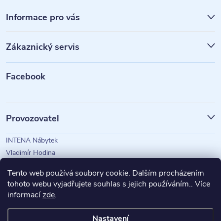
Z
á
Informace pro vás
p
Zákaznický servis
a
t
Facebook
í
Provozovatel
INTENA Nábytek
Vladimír Hodina
IČO: 73350583
Tento web používá soubory cookie. Dalším procházením
tohoto webu vyjadřujete souhlas s jejich používáním.. Více
informací
zde
.
Magazín Intena
Nastavení