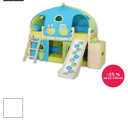
–25 %
od 21 770 Kč