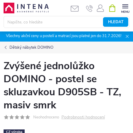
Přejít
NÁKUPNÍ
KOŠÍK
na
obsah
HLEDAT
Všechny akční ceny u postelí a matrací jsou platné jen do 31.7.2026!
Dětský nábytek DOMINO
Zvýšené jednolůžko
DOMINO - postel se
skluzavkou D905SB - TZ,
masiv smrk
Podrobnosti hodnocení
Neohodnoceno
CZ výroba