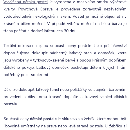
Vyvýšená dětská postel
je vyrobena z masivního smrku výběrové
kvality. Povrchová úprava je provedena zdravotně nezávadným
vodouředitelným ekologickým lakem. Postel je možné objednat i v
krásném bílém moření. V případě výběru moření na bílou barvu je
třeba počítat s dodací lhůtou cca 30 dní.
Textilní dekorace nejsou součástí ceny postele. Jako příslušenství
doporučujeme dokoupit nádherný látkový stan a domeček, které
jsou vyrobeny v tyrkysovo-zelené barvě a budou krásným doplňkem
dětského pokoje
. Látkový domeček poskytuje dětem k jejich hrám
potřebný pocit soukromí.
Dále lze dokoupit látkový tunel nebo polštářky ve stejném barevném
provedení a díky tomu krásně doplníte celkovový vzhled
dětské
postele
.
Součástí ceny
dětské postele
je skluzavka a žebřík, které mohou být
libovolně umístněny na pravé nebo levé straně postele. U žebříku si