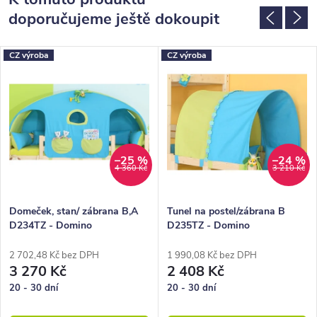
doporučujeme ještě dokoupit
CZ výroba
CZ výroba
–25 %
–24 %
4 360 Kč
3 210 Kč
Domeček, stan/ zábrana B,A
Tunel na postel/zábrana B
D234TZ - Domino
D235TZ - Domino
2 702,48 Kč bez DPH
1 990,08 Kč bez DPH
3 270 Kč
2 408 Kč
20 - 30 dní
20 - 30 dní