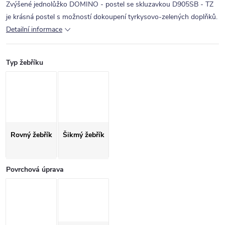
Zvýšené jednolůžko DOMINO - postel se skluzavkou D905SB - TZ
je krásná postel s možností dokoupení tyrkysovo-zelených doplňků.
Detailní informace
Typ žebříku
Rovný žebřík
Šikmý žebřík
Povrchová úprava