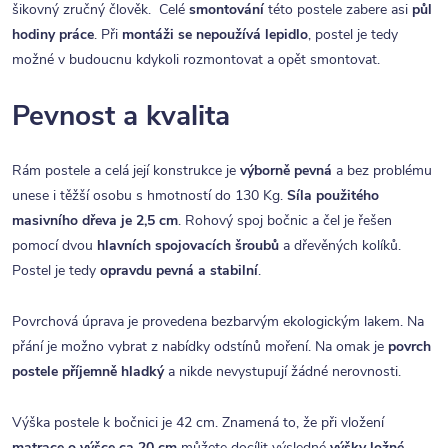
šikovný zručný člověk. Celé
smontování
této postele zabere asi
půl
hodiny práce
. Při
montáži se nepoužívá lepidlo
, postel je tedy
možné v budoucnu kdykoli rozmontovat a opět smontovat.
Pevnost a kvalita
Rám postele a celá její konstrukce je
výborně pevná
a bez problému
unese i těžší osobu s hmotností do 130 Kg.
Síla použitého
masivního dřeva je 2,5 cm
. Rohový spoj bočnic a čel je řešen
pomocí dvou
hlavních spojovacích šroubů
a dřevěných kolíků.
Postel je tedy
opravdu pevná a stabilní
.
Povrchová úprava je provedena bezbarvým ekologickým lakem. Na
přání je možno vybrat z nabídky odstínů moření. Na omak je
povrch
postele příjemně hladký
a nikde nevystupují žádné nerovnosti.
Výška postele k bočnici je 42 cm. Znamená to, že při vložení
matrace o výšce ca 20 cm
můžete docílit výsledné
výšky ložné