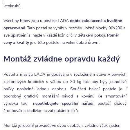
letokruhů.
Všechny hrany jsou u postele LADA
dobře zakulacené a kvalitně
opracované
. Tato postel se vyrábí v rozměru ložné plochy 90x200 a
své uplatnění si najde v každé ložnici či v dětském pokoji.
Poměr
ceny a kvality
je u této postele na velmi dobré úrovni.
Montáž zvládne opravdu každý
Postel z masivu LADA je dodávána v rozloženém stavu v pevných
kartonových krabicích s váhou do 30 kg tak, aby byly jednotlivé
balíky nositelné jednou osobou. Součástí balení postele je i
podrobný grafický montážní návod a kování. Ke smontování
výrobku tak
nepotřebujete speciální nářadí
, postačí křížový
šroubovák a kladívko na zatloukání kolíků.
Montáž je ideální provádět ve dvou osobách, zvládne však i jeden