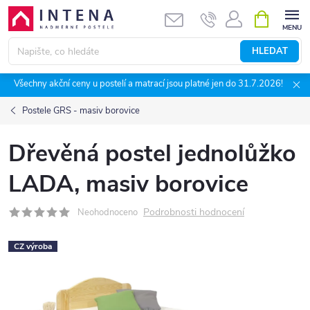
Přejít
NÁKUPNÍ
KOŠÍK
na
obsah
HLEDAT
Všechny akční ceny u postelí a matrací jsou platné jen do 31.7.2026!
Postele GRS - masiv borovice
Dřevěná postel jednolůžko
LADA, masiv borovice
Podrobnosti hodnocení
Neohodnoceno
CZ výroba