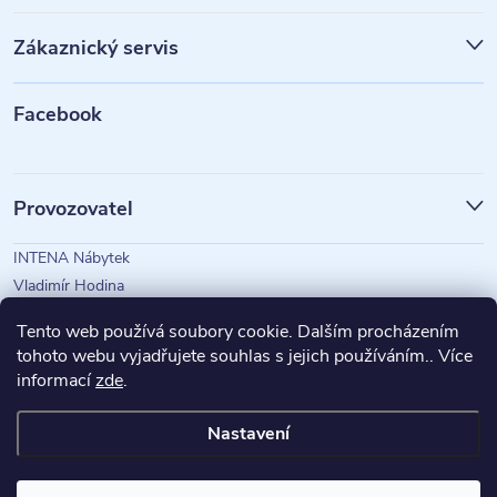
p
Zákaznický servis
a
t
Facebook
í
Provozovatel
INTENA Nábytek
Vladimír Hodina
IČO: 73350583
Tento web používá soubory cookie. Dalším procházením
tohoto webu vyjadřujete souhlas s jejich používáním.. Více
informací
zde
.
Magazín Intena
Nastavení
Copyright 2026
INTENA Nábytek
. Všechna práva vyhrazena.