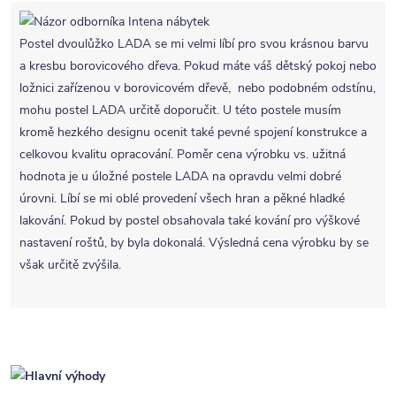
Postel dvoulůžko LADA se mi velmi líbí pro svou krásnou barvu
a kresbu borovicového dřeva. Pokud máte váš dětský pokoj nebo
ložnici zařízenou v borovicovém dřevě, nebo podobném odstínu,
mohu postel LADA určitě doporučit. U této postele musím
kromě hezkého designu ocenit také pevné spojení konstrukce a
celkovou kvalitu opracování. Poměr cena výrobku vs. užitná
hodnota je u úložné postele LADA na opravdu velmi dobré
úrovni. Líbí se mi oblé provedení všech hran a pěkné hladké
lakování. Pokud by postel obsahovala také kování pro výškové
nastavení roštů, by byla dokonalá. Výsledná cena výrobku by se
však určitě zvýšila.