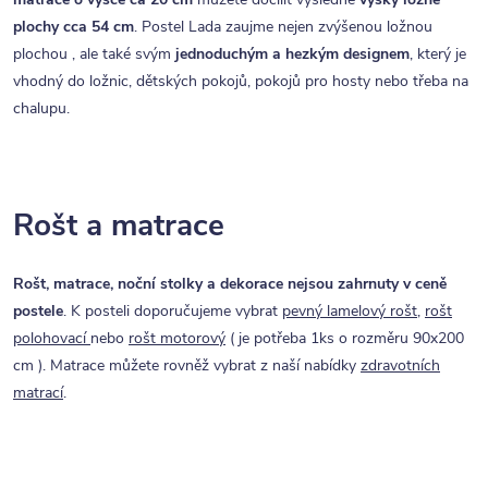
plochy cca 54 cm
. Postel Lada zaujme nejen zvýšenou ložnou
plochou , ale také svým
jednoduchým a hezkým designem
, který je
vhodný do ložnic, dětských pokojů, pokojů pro hosty nebo třeba na
chalupu.
Rošt a matrace
Rošt, matrace, noční stolky a dekorace nejsou zahrnuty v ceně
postele
. K posteli doporučujeme vybrat
pevný lamelový rošt
,
rošt
polohovací
nebo
rošt motorový
( je potřeba 1ks o rozměru 90x200
cm ). Matrace můžete rovněž vybrat z naší nabídky
zdravotních
matrací
.