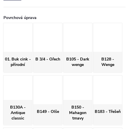
Povrchová úprava
01. Buk cink -
B 3/4 - Ořech
B105 - Dark
B128 -
přírodní
wenge
Wenge
B130A -
B150 -
B149 - Olše
B183 - Třešeň
Antique
Mahagon
classic
tmavy