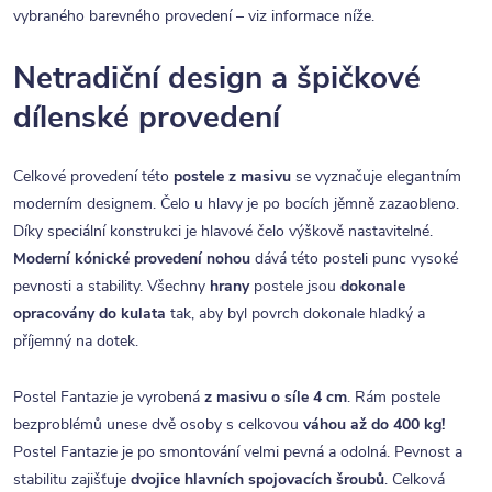
vybraného barevného provedení – viz informace níže.
Netradiční design a špičkové
dílenské provedení
Celkové provedení této
postele z masivu
se vyznačuje elegantním
moderním designem. Čelo u hlavy je po bocích jěmně zazaobleno.
Díky speciální konstrukci je hlavové čelo výškově nastavitelné.
Moderní kónické provedení nohou
dává této posteli punc vysoké
pevnosti a stability. Všechny
hrany
postele jsou
dokonale
opracovány do kulata
tak, aby byl povrch dokonale hladký a
příjemný na dotek.
Postel Fantazie je vyrobená
z masivu o síle 4 cm
. Rám postele
bezproblémů unese dvě osoby s celkovou
váhou až do 400 kg!
Postel Fantazie je po smontování velmi pevná a odolná. Pevnost a
stabilitu zajišťuje
dvojice hlavních spojovacích šroubů
. Celková