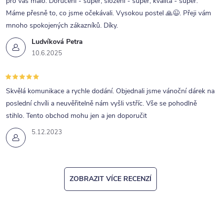
pro vás málo. Doručení - super, složení - super, kvalita - super.
Máme přesně to, co jsme očekávali. Vysokou postel 🙏😉. Přeji vám
mnoho spokojených zákazníků. Díky.
Ludvíková Petra
10.6.2025
Skvělá komunikace a rychle dodání. Objednali jsme vánoční dárek na
poslední chvíli a neuvěřitelně nám vyšli vstříc. Vše se pohodlně
stihlo. Tento obchod mohu jen a jen doporučit
5.12.2023
ZOBRAZIT VÍCE RECENZÍ