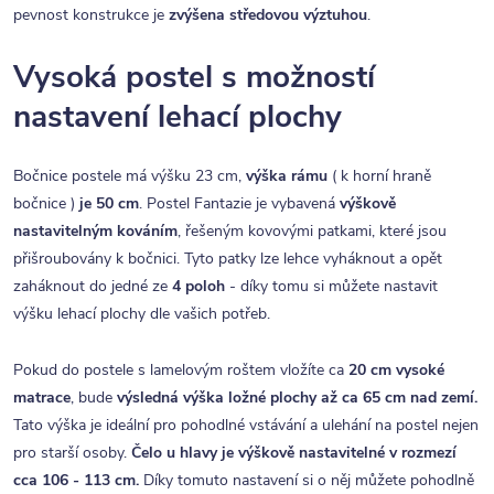
pevnost konstrukce je
zvýšena středovou výztuhou
.
Vysoká postel s možností
nastavení lehací plochy
Bočnice postele má výšku 23 cm,
výška rámu
( k horní hraně
bočnice )
je 50 cm
. Postel Fantazie je vybavená
výškově
nastavitelným kováním
, řešeným kovovými patkami, které jsou
přišroubovány k bočnici. Tyto patky lze lehce vyháknout a opět
zaháknout do jedné ze
4 poloh
- díky tomu si můžete nastavit
výšku lehací plochy dle vašich potřeb.
Pokud do postele s lamelovým roštem vložíte ca
20 cm vysoké
matrace
, bude
výsledná výška ložné plochy až ca 65 cm nad zemí.
Tato výška je ideální pro pohodlné vstávání a ulehání na postel nejen
pro starší osoby.
Čelo u hlavy je výškově nastavitelné v rozmezí
cca 106 - 113 cm.
Díky tomuto nastavení si o něj můžete pohodlně