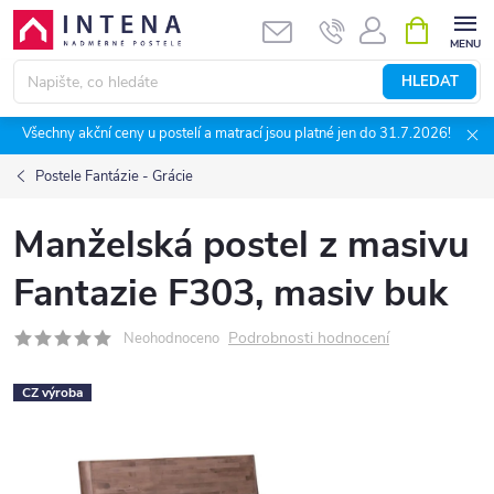
Přejít
NÁKUPNÍ
KOŠÍK
na
obsah
HLEDAT
Všechny akční ceny u postelí a matrací jsou platné jen do 31.7.2026!
Postele Fantázie - Grácie
Manželská postel z masivu
Fantazie F303, masiv buk
Podrobnosti hodnocení
Neohodnoceno
CZ výroba