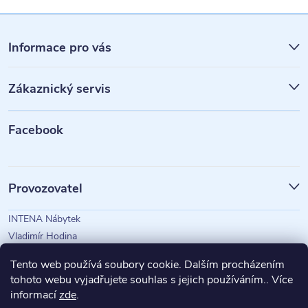
Z
á
Informace pro vás
p
Zákaznický servis
a
t
Facebook
í
Provozovatel
INTENA Nábytek
Vladimír Hodina
IČO: 73350583
Tento web používá soubory cookie. Dalším procházením
tohoto webu vyjadřujete souhlas s jejich používáním.. Více
informací
zde
.