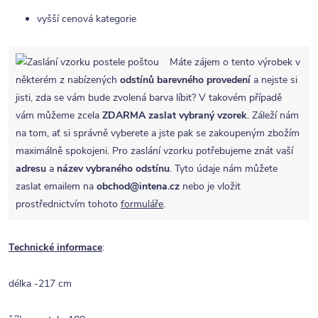
vyšší cenová kategorie
Máte zájem o tento výrobek v
některém z nabízených
odstínů barevného provedení
a nejste si
jisti, zda se vám bude zvolená barva líbit? V takovém případě
vám můžeme zcela
ZDARMA
zaslat vybraný vzorek
. Záleží nám
na tom, ať si správně vyberete a jste pak se zakoupeným zbožím
maximálně spokojeni. Pro zaslání vzorku potřebujeme znát vaší
adresu
a
název vybraného odstínu
. Tyto údaje nám můžete
zaslat emailem na
obchod@intena.cz
nebo je vložit
prostřednictvím tohoto
formuláře
.
Technické informace
:
délka -217 cm