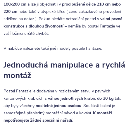
180x200 cm
a lze ji objednat i v
prodloužené délce 210 cm nebo
220 cm
nebo také v atypické šířce ( cenu zakázkového provedení
sdělíme na dotaz ). Pokud hledáte netradiční postel s
velmi pevné
konstrukce s dlouhou životností
– neměla by postel Fantazie ve
vaší ložnici určitě chybět.
V nabídce naleznete také jiné modely
postele Fantazie
.
Jednoduchá manipulace a rychlá
montáž
Postel Fantazie je dodávána v rozloženém stavu v pevných
kartonových krabicích s
váhou jednotlivých krabic do 30 kg
tak,
aby byly všechny
nositelné jednou osobou
. Součástí balení je
samozřejmě přehledný montážní návod a kování.
K montáži
nepotřebujete žádné speciální nářadí
.