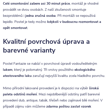
Celé smontování zabere asi 30 minut práce
, montáž je vhodné
provádět ve dvou osobách. Z naší zkušenosti smontuje
bezproblémů i
jedna zručná osoba
. Při montáži se nepoužívá
lepidlo. Postel je tedy možno
kdykoli v budoucnu rozmontovat a
opět smontovat
.
Kvalitní povrchová úprava a
barevné varianty
Postel Fantazie se nabízí v povrchové úpravě vodouředitelným
lakem
, který je polomatný. Tři vrstvy použitého
ekologického
atestovaného laku
zaručují nejvyšší kvalitu zcela hladkého povrchu.
Mimo přírodní lakované provedení je k dispozici na výběr
široká
paleta odstínů moření
. Mezi nejoblíbenější odstíny patří barevné
provedení dub, antique, tabák, třešeň nebo zajímavé bílé moření. V
případě zájmu vám můžeme
zdarma poštou zaslat vzorek