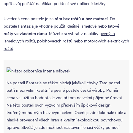
opřít svůj polštář například při čtení své oblíbené knížky.
Uvedená cena postele je za
rám bez roštů a bez matrací
. Do
postele Fantazia je vhodné použít ideálně lamelové nebo laťové
rošty ve vlastním rámu
. Můžete si vybrat z nabídky
pevných
lamelových roštů
,
polohovacích roštů
nebo
motorových elektrických
roštů
.
Na posteli Fantazie se těžko hledají jakékoli chyby. Tato postel
patří mezi velmi kvalitní a pevné postele české výroby. Poměr
cena vs. užitná hodnota je zde přitom na velmi příjemné úrovni.
Na této posteli bych vyzvdihl především špičkový design,
tvořený mohutným hlavovým čelem. Oceňuji zde dokonalé oblé a
hladké provedení všech hran a kvalitní ekologickou povrchovou
úpravu. Skvělá je zde možnost nastavení lehací výšky pomocí