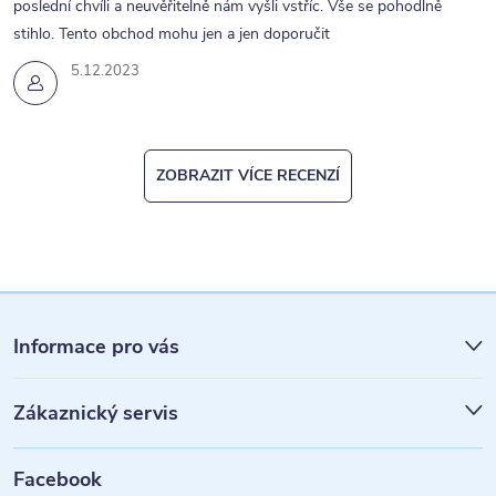
poslední chvíli a neuvěřitelně nám vyšli vstříc. Vše se pohodlně
stihlo. Tento obchod mohu jen a jen doporučit
5.12.2023
ZOBRAZIT VÍCE RECENZÍ
Z
á
Informace pro vás
p
Zákaznický servis
a
t
Facebook