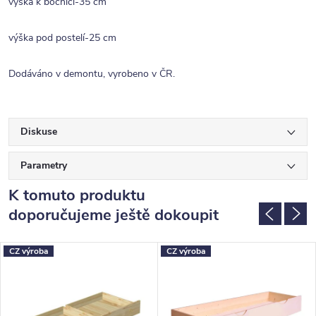
výška k bočnici-35 cm
výška pod postelí-25 cm
Dodáváno v demontu, vyrobeno v ČR.
Diskuse
Parametry
K tomuto produktu
doporučujeme ještě dokoupit
CZ výroba
CZ výroba