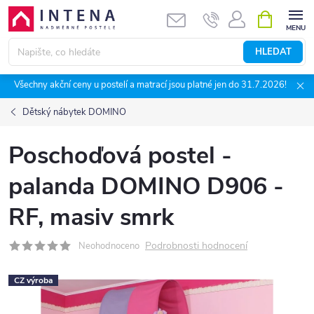
Přejít
NÁKUPNÍ
KOŠÍK
na
obsah
HLEDAT
Všechny akční ceny u postelí a matrací jsou platné jen do 31.7.2026!
Dětský nábytek DOMINO
Poschoďová postel -
palanda DOMINO D906 -
RF, masiv smrk
Podrobnosti hodnocení
Neohodnoceno
CZ výroba