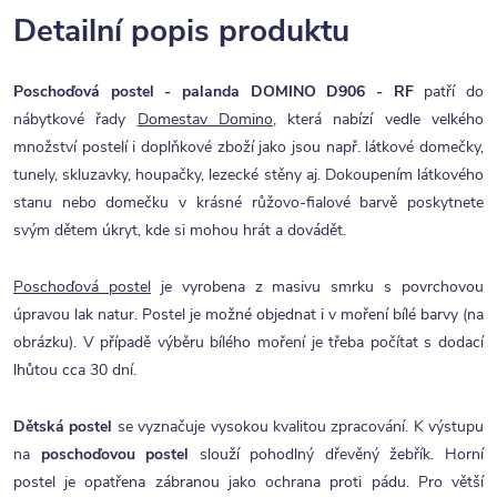
Detailní popis produktu
Poschoďová postel - palanda DOMINO D906 - RF
patří do
nábytkové řady
Domestav Domino
, která nabízí vedle velkého
množství postelí i doplňkové zboží jako jsou např. látkové domečky,
tunely, skluzavky, houpačky, lezecké stěny aj. Dokoupením látkového
stanu nebo domečku v krásné růžovo-fialové barvě poskytnete
svým dětem úkryt, kde si mohou hrát a dovádět.
Poschoďová postel
je vyrobena z masivu smrku s povrchovou
úpravou lak natur. Postel je možné objednat i v moření bílé barvy (na
obrázku). V případě výběru bílého moření je třeba počítat s dodací
lhůtou cca 30 dní.
Dětská postel
se vyznačuje vysokou kvalitou zpracování. K výstupu
na
poschoďovou postel
slouží pohodlný dřevěný žebřík. Horní
postel je opatřena zábranou jako ochrana proti pádu. Pro větší