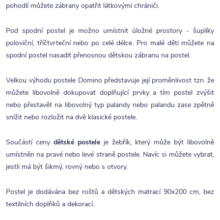
pohodlí můžete zábrany opatřit látkovými chrániči.
Pod spodní postel je možno umístnit úložné prostory - šuplíky
poloviční, tříčtvrteční nebo po celé délce. Pro malé děti můžete na
spodní postel nasadit přenosnou dětskou zábranu na postel.
Velkou výhodu postele Domino představuje její proměnlivost tzn. že
můžete libovolně dokupovat doplňující prvky a tím postel zvýšit
nebo přestavět na libovolný typ palandy nebo palandu zase zpětně
snížit nebo rozložit na dvě klasické postele.
Součástí ceny
dětské postele
je žebřík, který může být libovolně
umístněn na pravé nebo levé straně postele. Navíc si můžete vybrat,
jestli má být šikmý, rovný nebo s otvory.
Postel je dodávána bez roštů a dětských matrací 90x200 cm, bez
textilních doplňků a dekorací.