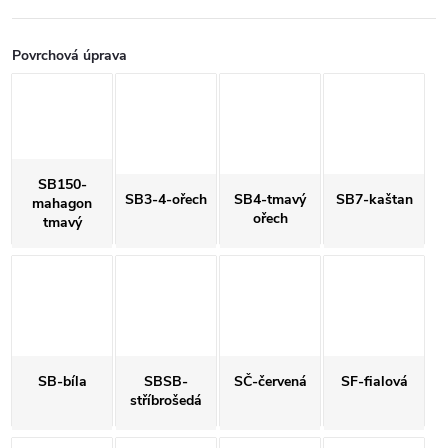
Povrchová úprava
SB150-
SB3-4-ořech
SB4-tmavý
SB7-kaštan
mahagon
ořech
tmavý
SB-bíla
SBSB-
SČ-červená
SF-fialová
stříbrošedá