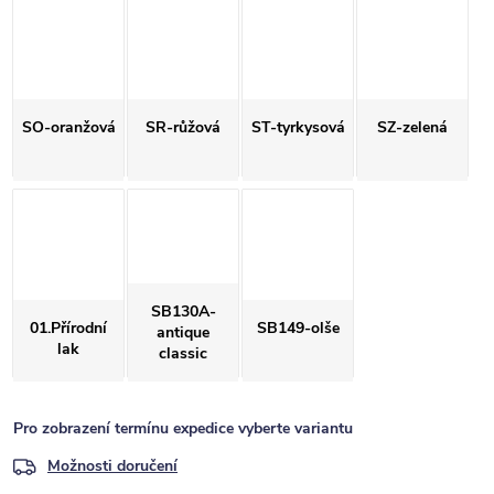
SO-oranžová
SR-růžová
ST-tyrkysová
SZ-zelená
SB130A-
01.Přírodní
SB149-olše
antique
lak
classic
Pro zobrazení termínu expedice vyberte variantu
Možnosti doručení