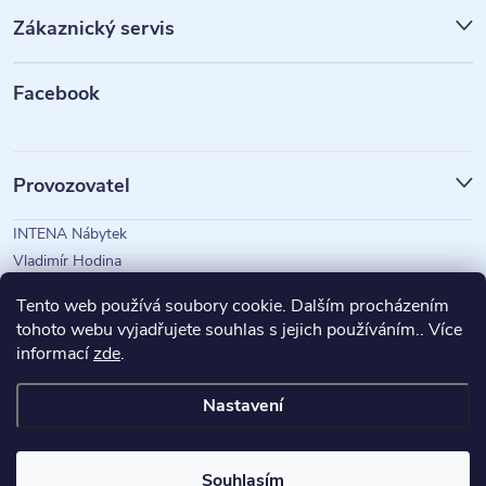
p
Zákaznický servis
a
t
Facebook
í
Provozovatel
INTENA Nábytek
Vladimír Hodina
IČO: 73350583
Tento web používá soubory cookie. Dalším procházením
tohoto webu vyjadřujete souhlas s jejich používáním.. Více
informací
zde
.
Magazín Intena
Nastavení
Copyright 2026
INTENA Nábytek
. Všechna práva vyhrazena.
Souhlasím