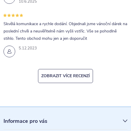
10.6.2025
Skvělá komunikace a rychle dodání. Objednali jsme vánoční dárek na
poslední chvíli a neuvěřitelně nám vyšli vstříc. Vše se pohodlně
stihlo. Tento obchod mohu jen a jen doporučit
5.12.2023
ZOBRAZIT VÍCE RECENZÍ
Z
á
Informace pro vás