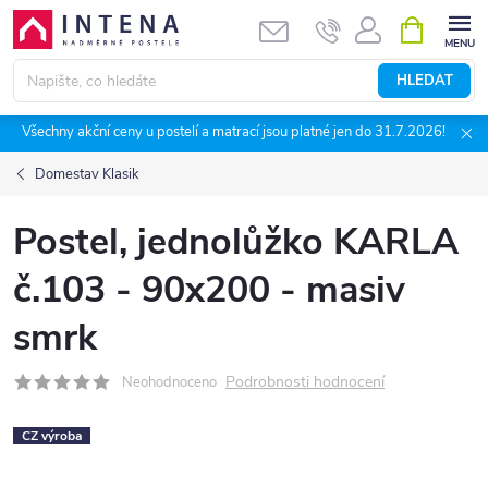
Přejít
NÁKUPNÍ
KOŠÍK
na
obsah
HLEDAT
Všechny akční ceny u postelí a matrací jsou platné jen do 31.7.2026!
Domestav Klasik
Postel, jednolůžko KARLA
č.103 - 90x200 - masiv
smrk
Podrobnosti hodnocení
Neohodnoceno
CZ výroba