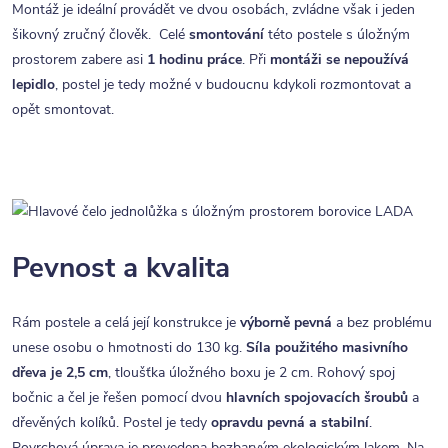
Montáž je ideální provádět ve dvou osobách, zvládne však i jeden
šikovný zručný člověk. Celé
smontování
této postele s úložným
prostorem zabere asi
1 hodinu práce
. Při
montáži se nepoužívá
lepidlo
, postel je tedy možné v budoucnu kdykoli rozmontovat a
opět smontovat.
Pevnost a kvalita
Rám postele a celá její konstrukce je
výborně pevná
a bez problému
unese osobu o hmotnosti do 130 kg.
Síla použitého masivního
dřeva je 2,5 cm
, tloušťka úložného boxu je 2 cm. Rohový spoj
bočnic a čel je řešen pomocí dvou
hlavních spojovacích šroubů
a
dřevěných kolíků. Postel je tedy
opravdu pevná a stabilní
.
Povrchová úprava je provedena bezbarvým ekologickým lakem. Na