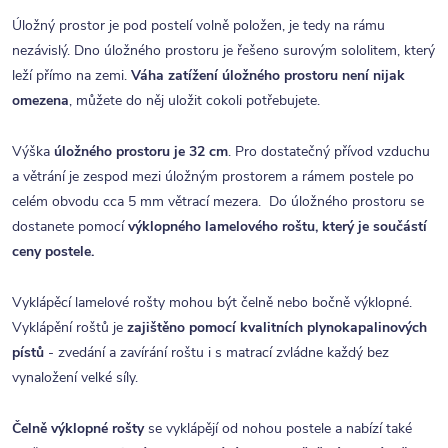
Úložný prostor je pod postelí volně položen, je tedy na rámu
nezávislý. Dno úložného prostoru je řešeno surovým sololitem, který
leží přímo na zemi.
Váha zatížení úložného prostoru není nijak
omezena
, můžete do něj uložit cokoli potřebujete.
Výška
úložného prostoru je 32 cm
. Pro dostatečný přívod vzduchu
a větrání je zespod mezi úložným prostorem a rámem postele po
celém obvodu cca 5 mm větrací mezera. Do úložného prostoru se
dostanete pomocí
výklopného lamelového roštu, který je součástí
ceny postele.
Vyklápěcí lamelové rošty mohou být čelně nebo bočně výklopné.
Vyklápění roštů je
zajištěno pomocí kvalitních plynokapalinových
pístů
- zvedání a zavírání roštu i s matrací zvládne každý bez
vynaložení velké síly.
Čelně výklopné rošty
se vyklápějí od nohou postele a nabízí také