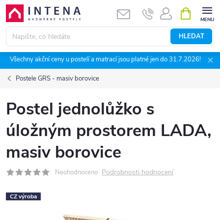
Přejít
NÁKUPNÍ
KOŠÍK
na
obsah
HLEDAT
Všechny akční ceny u postelí a matrací jsou platné jen do 31.7.2026!
Postele GRS - masiv borovice
Postel jednolůžko s
úložným prostorem LADA,
masiv borovice
Podrobnosti hodnocení
Neohodnoceno
CZ výroba