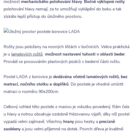
možnost
mechanického polohování hlavy
.
Bočně výklopné rošty
polohování hlavy nemají, za to umožňují vyklápění do boku a tak
získáte lepší přístup do úložného prostoru.
Rošty jsou položeny na nosných lištách v bočnicích. Velice praktická
je u
lamelových roštů
možnost nastavení tuhosti v oblasti beder
.
Provádí se posouváním plastových jezdců v bederní části roštu.
Postel LADA z borovice je
dodávána včetně lamelových roštů, bez
matrací, nočního stolku a doplňků
. Do postele je vhodné umístit
matraci o rozměru 90x200cm.
Celkový vzhled této postele z masivu je vskutku povedený. Rám čela
u hlavy a nohou obsahuje ozdobně frézovanou výplň, díky níž postel
vypadá velmi zajímavě. Všechny
hrany
jsou hezky a
precizně
zaobleny
a jsou velmi příjemné na dotek. Povrch dřeva je kvalitně