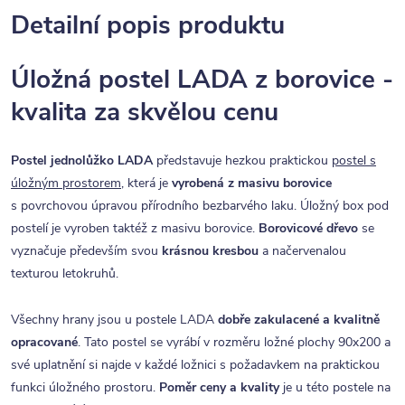
Detailní popis produktu
Úložná postel LADA z borovice -
kvalita za skvělou cenu
Postel jednolůžko LADA
představuje hezkou praktickou
postel s
úložným prostorem
, která je
vyrobená z masivu borovice
s povrchovou úpravou přírodního bezbarvého laku. Úložný box pod
postelí je vyroben taktéž z masivu borovice.
Borovicové dřevo
se
vyznačuje především svou
krásnou kresbou
a načervenalou
texturou letokruhů.
Všechny hrany jsou u postele LADA
dobře zakulacené a kvalitně
opracované
. Tato postel se vyrábí v rozměru ložné plochy 90x200 a
své uplatnění si najde v každé ložnici s požadavkem na praktickou
funkci úložného prostoru.
Poměr ceny a kvality
je u této postele na