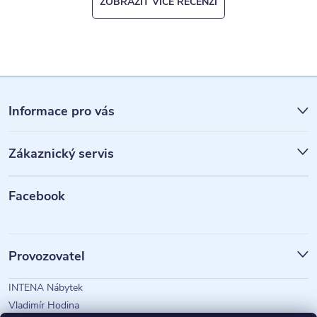
ZOBRAZIT VÍCE RECENZÍ
Z
á
Informace pro vás
p
Zákaznický servis
a
t
Facebook
í
Provozovatel
INTENA Nábytek
Vladimír Hodina