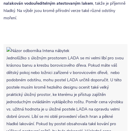
nalakován vodouředitelným atestovaným lakem
, takže je příjemně
hladký. Na výběr jsou kromě přírodní verze také různé odstíny
moření.
Jednolůžko s úložným prostorem LADA se mi velmi líbí pro svou
krásnou barvu a kresbu borovicového dřeva. Pokud máte váš
dětský pokoj nebo ložnici zařízené v borovicovém dřevě, nebo
podobném odstínu, mohu postel LADA určitě doporučit. U této
postele musím kromě hezkého designu ocenit také velký
praktický úložný prostor, ke kterému je přístup zajištěn
jednoduchým ovládáním vyklápěcího roštu. Poměr cena výrobku
vs. užitná hodnota je u úložné postele LADA na opravdu velmi
dobré úrovni. Líbí se mi oblé provedení všech hran a pěkné
hladké lakování. Pokud by postel obsahovala také kování pro