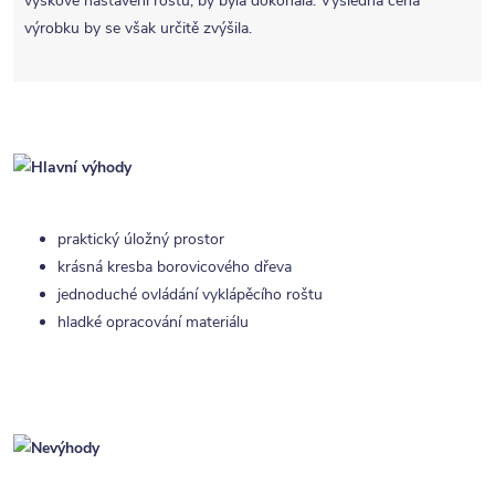
výškové nastavení roštů, by byla dokonalá. Výsledná cena
výrobku by se však určitě zvýšila.
praktický úložný prostor
krásná kresba borovicového dřeva
jednoduché ovládání vyklápěcího roštu
hladké opracování materiálu