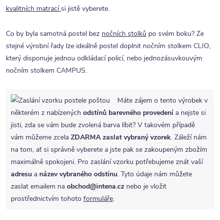
kvalitních matrací
si jistě vyberete.
Co by byla samotná postel bez
nočních stolků
po svém boku? Ze
stejné výrobní řady lze ideálně postel doplnit nočním stolkem CLIO,
který disponuje jednou odkládací policí, nebo jednozásuvkouvým
nočním stolkem CAMPUS.
Máte zájem o tento výrobek v
některém z nabízených
odstínů barevného provedení
a nejste si
jisti, zda se vám bude zvolená barva líbit? V takovém případě
vám můžeme zcela
ZDARMA
zaslat vybraný vzorek
. Záleží nám
na tom, ať si správně vyberete a jste pak se zakoupeným zbožím
maximálně spokojeni. Pro zaslání vzorku potřebujeme znát vaší
adresu
a
název vybraného odstínu
. Tyto údaje nám můžete
zaslat emailem na
obchod@intena.cz
nebo je vložit
prostřednictvím tohoto
formuláře
.