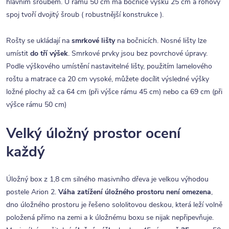
hlavním šroubem. U rámu 50 cm má bočnice výšku 25 cm a rohový
spoj tvoří dvojitý šroub ( robustnější konstrukce ).
Rošty se ukládají na
smrkové lišty
na bočnicích. Nosné lišty lze
umístit
do tří výšek
. Smrkové prvky jsou bez povrchové úpravy.
Podle výškového umístění nastavitelné lišty, použitím lamelového
roštu a matrace ca 20 cm vysoké, můžete docílit výsledné výšky
ložné plochy až ca 64 cm (při výšce rámu 45 cm) nebo ca 69 cm (při
výšce rámu 50 cm)
Velký úložný prostor ocení
každý
Úložný box z 1,8 cm silného masivního dřeva je velkou výhodou
postele Arion 2.
Váha zatížení úložného prostoru není omezena
,
dno úložného prostoru je řešeno sololitovou deskou, která leží volně
položená přímo na zemi a k úložnému boxu se nijak nepřipevňuje.