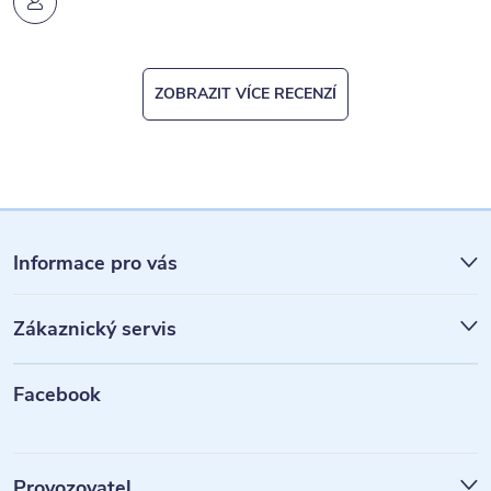
ZOBRAZIT VÍCE RECENZÍ
Z
á
Informace pro vás
p
Zákaznický servis
a
t
Facebook
í
Provozovatel