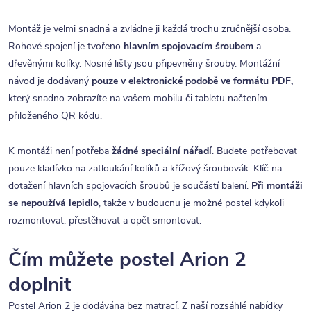
Montáž je velmi snadná a zvládne ji každá trochu zručnější osoba.
Rohové spojení je tvořeno
hlavním spojovacím šroubem
a
dřevěnými kolíky. Nosné lišty jsou připevněny šrouby. Montážní
návod je dodávaný
pouze v elektronické podobě ve formátu PDF,
který snadno zobrazíte na vašem mobilu či tabletu načtením
přiloženého QR kódu.
K montáži není potřeba
žádné speciální nářadí
. Budete potřebovat
pouze kladívko na zatloukání kolíků a křížový šroubovák. Klíč na
dotažení hlavních spojovacích šroubů je součástí balení.
Při montáži
se nepoužívá lepidlo
, takže v budoucnu je možné postel kdykoli
rozmontovat, přestěhovat a opět smontovat.
Čím můžete postel Arion 2
doplnit
Postel Arion 2 je dodávána bez matrací. Z naší rozsáhlé
nabídky