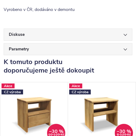
Vyrobeno v ČR, dodáváno v demontu
Diskuse
Parametry
K tomuto produktu
doporučujeme ještě dokoupit
Akce
Akce
CZ výroba
CZ výroba
–30 %
–30 %
10 129 Kč
6 129 Kč