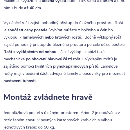
Maximální využitelná
úložná výška
bude u 45 rámu
až 35cm
a u 50
rámu bude
až 40 cm
.
Vyklápěcí rošt zajistí pohodlný přístup do úložného prostoru. Rošt
je
součástí ceny postele
. Vybírat můžete z bočního a čelního
výklopu -
lamelových nebo laťových roštů
. Bočně výklopný rošt
zajistí pohodlný přístup do úložného prostoru po celé délce postele.
Rošt s vyklápěním od nohou
- čelní výklop - nabízí také
mechanické
polohování hlavové části
roštu. Vyklápění roštů je
zajištěno pomocí kvalitních
plynokapalinových pístů.
Lamelové
rošty mají v bederní části zdvojené lamely a posuvníky pro možnost
nastavení tuhosti.
Montáž zvládnete hravě
Jednolůžková postel s úložným prostorem Arion 2 je dodávána v
rozloženém stavu, v pevných kartonových krabicích s váhou
jednotlivých krabic do 50 kg.