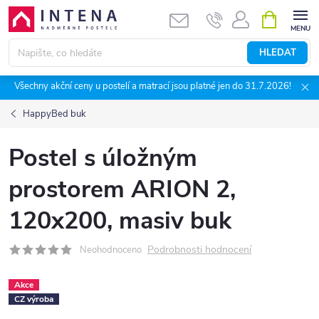
Přejít
NÁKUPNÍ
KOŠÍK
na
obsah
HLEDAT
Všechny akční ceny u postelí a matrací jsou platné jen do 31.7.2026!
HappyBed buk
Postel s úložným
prostorem ARION 2,
120x200, masiv buk
Podrobnosti hodnocení
Neohodnoceno
Akce
CZ výroba