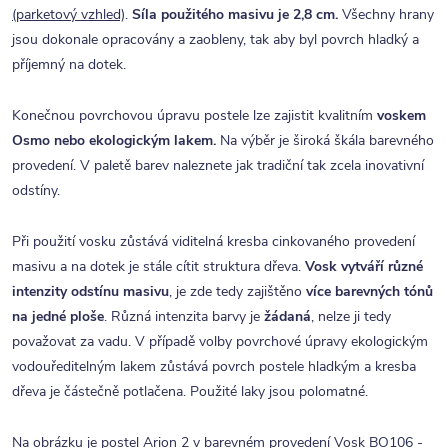
(parketový vzhled)
.
Síla použitého masivu je 2,8 cm.
Všechny hrany
jsou dokonale opracovány a zaobleny, tak aby byl povrch hladký a
příjemný na dotek.
Konečnou povrchovou úpravu postele lze zajistit kvalitním
voskem
Osmo nebo ekologickým lakem.
Na výběr je široká škála barevného
provedení. V paletě barev naleznete jak tradiční tak zcela inovativní
odstíny.
Při použití vosku zůstává viditelná kresba cinkovaného provedení
masivu a na dotek je stále cítit struktura dřeva.
Vosk vytváří různé
intenzity odstínu masivu
, je zde tedy zajištěno
více barevných tónů
na jedné ploše
. Různá intenzita barvy je
žádaná
, nelze ji tedy
považovat za vadu. V případě volby povrchové úpravy ekologickým
vodouředitelným lakem zůstává povrch postele hladkým a kresba
dřeva je částečně potlačena. Použité laky jsou polomatné.
Na obrázku je postel Arion 2 v barevném provedení Vosk BO106 -