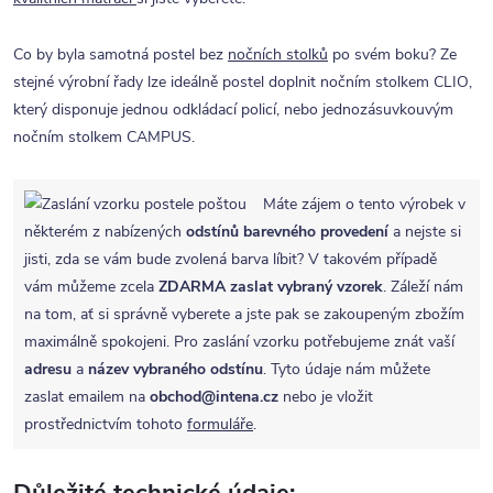
Co by byla samotná postel bez
nočních stolků
po svém boku? Ze
stejné výrobní řady lze ideálně postel doplnit nočním stolkem CLIO,
který disponuje jednou odkládací policí, nebo jednozásuvkouvým
nočním stolkem CAMPUS.
Máte zájem o tento výrobek v
některém z nabízených
odstínů barevného provedení
a nejste si
jisti, zda se vám bude zvolená barva líbit? V takovém případě
vám můžeme zcela
ZDARMA
zaslat vybraný vzorek
. Záleží nám
na tom, ať si správně vyberete a jste pak se zakoupeným zbožím
maximálně spokojeni. Pro zaslání vzorku potřebujeme znát vaší
adresu
a
název vybraného odstínu
. Tyto údaje nám můžete
zaslat emailem na
obchod@intena.cz
nebo je vložit
prostřednictvím tohoto
formuláře
.