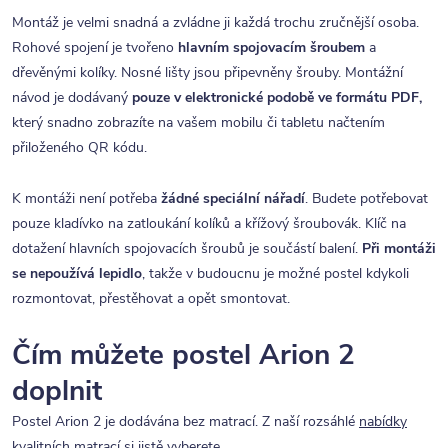
Montáž je velmi snadná a zvládne ji každá trochu zručnější osoba.
Rohové spojení je tvořeno
hlavním spojovacím šroubem
a
dřevěnými kolíky. Nosné lišty jsou připevněny šrouby. Montážní
návod je dodávaný
pouze v elektronické podobě ve formátu PDF,
který snadno zobrazíte na vašem mobilu či tabletu načtením
přiloženého QR kódu.
K montáži není potřeba
žádné speciální nářadí
. Budete potřebovat
pouze kladívko na zatloukání kolíků a křížový šroubovák. Klíč na
dotažení hlavních spojovacích šroubů je součástí balení.
Při montáži
se nepoužívá lepidlo
, takže v budoucnu je možné postel kdykoli
rozmontovat, přestěhovat a opět smontovat.
Čím můžete postel Arion 2
doplnit
Postel Arion 2 je dodávána bez matrací. Z naší rozsáhlé
nabídky
kvalitních matrací
si jistě vyberete.