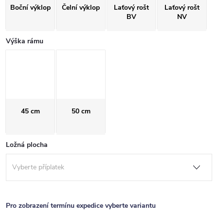
Boční výklop
Čelní výklop
Laťový rošt
Laťový rošt
BV
NV
Výška rámu
45 cm
50 cm
Ložná plocha
Pro zobrazení termínu expedice vyberte variantu