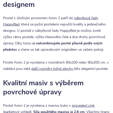
designem
Postel s úložným prostorem Arion 2 patří do
nábytkové řady
HappyBed
, která se pyšní postelemi nejvyšší kvality a jedinečného
designu. U postelí z nábytkové řady HappyBed je možno zvolit
výšku rámu postele, výšku hlavového čela a dva druhy povrchové
úpravy. Díky tomu
si nakombinujete postel přesně podle svých
představ
a stane se tak opravdovým originálem ve vašem pokoji.
Postel Arion 2 je vyrobena v rozměrech 80x200 nebo 90x200 cm, v
nabídce jsou také
další rozměry ložné plochy
této elegantní postele.
Kvalitní masiv s výběrem
povrchové úpravy
Postel Arion 2 je vyrobena z masivu buku v
provedení cink
(parketový vzhled)
.
Síla použitého masivu je 2,8 cm.
Všechny hrany