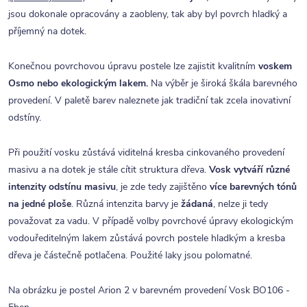
jsou dokonale opracovány a zaobleny, tak aby byl povrch hladký a
příjemný na dotek.
Konečnou povrchovou úpravu postele lze zajistit kvalitním
voskem
Osmo nebo ekologickým lakem.
Na výběr je široká škála barevného
provedení. V paletě barev naleznete jak tradiční tak zcela inovativní
odstíny.
Při použití vosku zůstává viditelná kresba cinkovaného provedení
masivu a na dotek je stále cítit struktura dřeva.
Vosk vytváří různé
intenzity odstínu masivu
, je zde tedy zajištěno
více barevných tónů
na jedné ploše
. Různá intenzita barvy je
žádaná
, nelze ji tedy
považovat za vadu. V případě volby povrchové úpravy ekologickým
vodouředitelným lakem zůstává povrch postele hladkým a kresba
dřeva je částečně potlačena. Použité laky jsou polomatné.
Na obrázku je postel Arion 2 v barevném provedení Vosk BO106 -