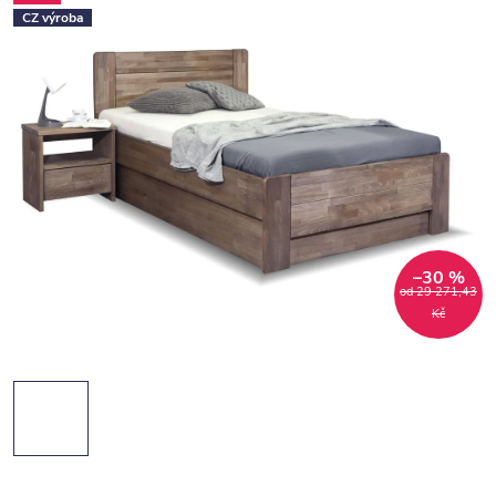
CZ výroba
–30 %
od 29 271,43
Kč