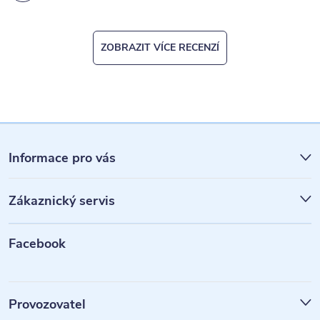
ZOBRAZIT VÍCE RECENZÍ
Z
á
Informace pro vás
p
Zákaznický servis
a
t
Facebook
í
Provozovatel