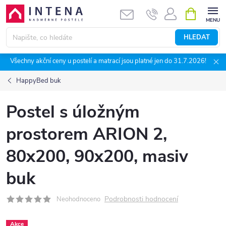
Přejít
NÁKUPNÍ
KOŠÍK
na
obsah
HLEDAT
Všechny akční ceny u postelí a matrací jsou platné jen do 31.7.2026!
HappyBed buk
Postel s úložným
prostorem ARION 2,
80x200, 90x200, masiv
buk
Podrobnosti hodnocení
Neohodnoceno
Akce