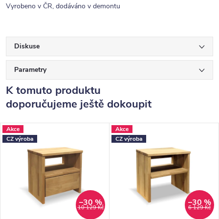
Vyrobeno v ČR, dodáváno v demontu
Diskuse
Parametry
K tomuto produktu
doporučujeme ještě dokoupit
Akce
Akce
CZ výroba
CZ výroba
–30 %
–30 %
10 129 Kč
6 129 Kč