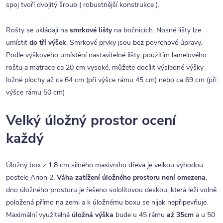
spoj tvoří dvojitý šroub ( robustnější konstrukce ).
Rošty se ukládají na
smrkové lišty
na bočnicích. Nosné lišty lze
umístit
do tří výšek
. Smrkové prvky jsou bez povrchové úpravy.
Podle výškového umístění nastavitelné lišty, použitím lamelového
roštu a matrace ca 20 cm vysoké, můžete docílit výsledné výšky
ložné plochy až ca 64 cm (při výšce rámu 45 cm) nebo ca 69 cm (při
výšce rámu 50 cm)
Velký úložný prostor ocení
každý
Úložný box z 1,8 cm silného masivního dřeva je velkou výhodou
postele Arion 2.
Váha zatížení úložného prostoru není omezena
,
dno úložného prostoru je řešeno sololitovou deskou, která leží volně
položená přímo na zemi a k úložnému boxu se nijak nepřipevňuje.
Maximální využitelná
úložná výška
bude u 45 rámu
až 35cm
a u 50