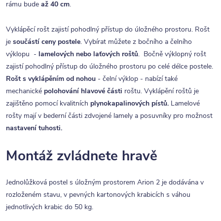
rámu bude
až 40 cm
.
Vyklápěcí rošt zajistí pohodlný přístup do úložného prostoru. Rošt
je
součástí ceny postele
. Vybírat můžete z bočního a čelního
výklopu -
lamelových nebo laťových roštů
. Bočně výklopný rošt
zajistí pohodlný přístup do úložného prostoru po celé délce postele.
Rošt s vyklápěním od nohou
- čelní výklop - nabízí také
mechanické
polohování hlavové části
roštu. Vyklápění roštů je
zajištěno pomocí kvalitních
plynokapalinových pístů.
Lamelové
rošty mají v bederní části zdvojené lamely a posuvníky pro možnost
nastavení tuhosti.
Montáž zvládnete hravě
Jednolůžková postel s úložným prostorem Arion 2 je dodávána v
rozloženém stavu, v pevných kartonových krabicích s váhou
jednotlivých krabic do 50 kg.