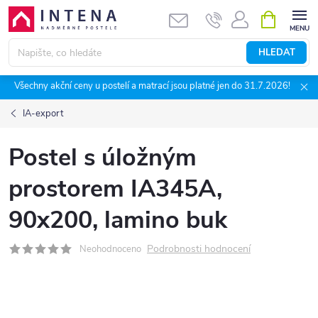
Přejít
NÁKUPNÍ
KOŠÍK
na
obsah
HLEDAT
Všechny akční ceny u postelí a matrací jsou platné jen do 31.7.2026!
IA-export
Postel s úložným
prostorem IA345A,
90x200, lamino buk
Podrobnosti hodnocení
Neohodnoceno