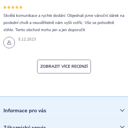
Skvělá komunikace a rychle dodání. Objednali jsme vánoční dárek na
poslední chvíli a neuvěřitelně nám vyšli vstříc. Vše se pohodlně
stihlo. Tento obchod mohu jen a jen doporučit
5.12.2023
ZOBRAZIT VÍCE RECENZÍ
Z
á
Informace pro vás
p
Zákaznický servis