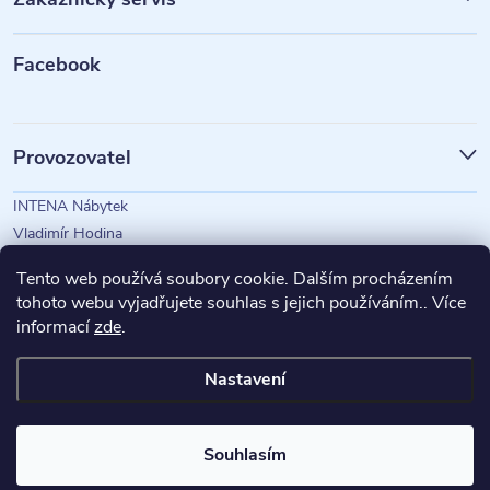
a
t
Facebook
í
Provozovatel
INTENA Nábytek
Vladimír Hodina
IČO: 73350583
Tento web používá soubory cookie. Dalším procházením
tohoto webu vyjadřujete souhlas s jejich používáním.. Více
informací
zde
.
Magazín Intena
Nastavení
Copyright 2026
INTENA Nábytek
. Všechna práva vyhrazena.
Souhlasím
Vytvořil Shoptet