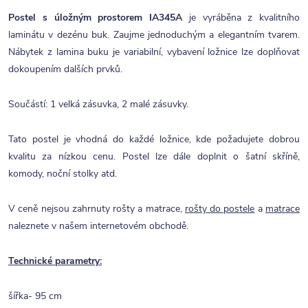
Postel s úložným prostorem IA345A
je vyráběna z kvalitního
laminátu v dezénu buk. Zaujme jednoduchým a elegantním tvarem.
Nábytek z lamina buku je variabilní, vybavení ložnice lze doplňovat
dokoupením dalších prvků.
Součástí: 1 velká zásuvka, 2 malé zásuvky.
Tato postel je vhodná do každé ložnice, kde požadujete dobrou
kvalitu za nízkou cenu. Postel lze dále doplnit o šatní skříně,
komody, noční stolky atd.
V ceně nejsou zahrnuty rošty a matrace,
rošty do postele
a
matrace
naleznete v našem internetovém obchodě.
Technické parametry:
šířka- 95 cm