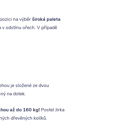
pozici na výběr
široká paleta
a v odstínu ořech. V případě
ohou je složené ze dvou
mný na dotek.
hou až do 160 kg!
Postel Jirka
ných dřevěných kolíků.