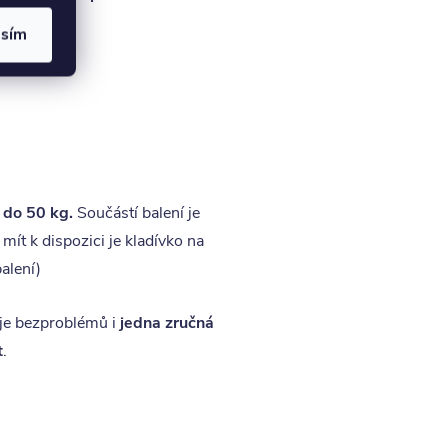
asím
 do 50 kg.
Součástí balení je
 mít k dispozici je kladívko na
alení)
uje bezproblémů i
jedna zručná
t
.