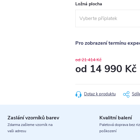
Ložná plocha
Pro zobrazení termínu exped
od 21 414 Kč
od
14 990 Kč
Měrná
cena:
Dotaz k produktu
Sdíl
Zaslání vzorníků barev
Kvalitní balení
Zdarma zašleme vzorník na
Paletová doprava bez riz
vaši adresu
poškození