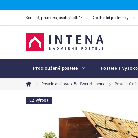
Přejít
na
Kontakt, prodejna, osobní odběr
Obchodní podmínky
obsah
Prodloužené postele
Postele s vysoko
Postele a nábytek BedWorld - smrk
Postel s úlo
Domů
CZ výroba