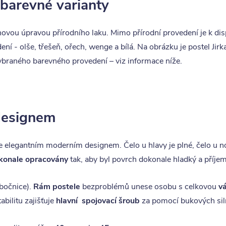
 barevné varianty
ovou úpravou přírodního laku. Mimo přírodní provedení je k dis
ní - olše, třešeň, ořech, wenge a bílá. Na obrázku je postel Jirk
raného barevného provedení – viz informace níže.
 designem
 elegantním moderním designem. Čelo u hlavy je plné, čelo u n
konale opracovány
tak, aby byl povrch dokonale hladký a příje
 bočnice).
Rám postele
bezproblémů unese osobu s celkovou
vá
bilitu zajišťuje
hlavní spojovací šroub
za pomocí bukových sil