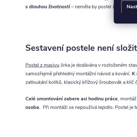
Nast
s dlouhou životností
– neměla by postel Jirka ve vaší
Sestavení postele není složi
Postel z masivu
Jirka je dodávána v rozloženém sta
samozřejmě přehledný montážní návod a kování.
K 
zatloukání kolíků, klasický křížový šroubovák a klíč
Celé smontování zabere asi hodinu práce
, montáž
osoba
. Při montáži se nepoužívá lepidlo. Postel j