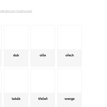
odrobnosti hodnocení
dub
olše
ořech
tabák
třešeň
wenge