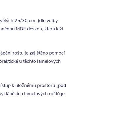
vělých 25/30 cm. (dle volby
hnědou MDF deskou, která leží
klápění roštu je zajištěno pomocí
 praktické u těchto lamelových
řístup k úložnému prostoru „pod
yklápěcích lamelových roštů je