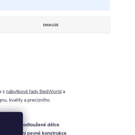
DISKUZE
y
z
nábytkové řady BedWorld
a
u, kvality a precizního
jednat i v
prodloužené délce
ostel z
velmi pevné konstrukce