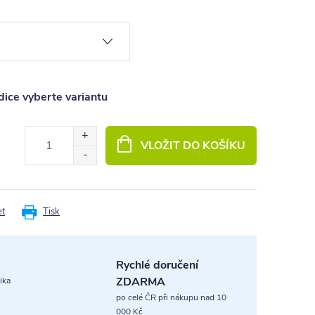
ice vyberte variantu
VLOŽIT DO KOŠÍKU
et
Tisk
Rychlé doručení
ZDARMA
ika
po celé ČR při nákupu nad 10
000 Kč