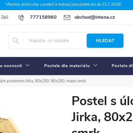
Všechny akční ceny u postelí a matrací jsou platné jen do 31.7.2026!
777158960
obchod@intena.cz
Způsoby a ceny dopravy
7 důvodů, proč nakupit u Intena nábytek
HLEDAT
u nosností
Postele dle materiálu
Postele d
žným prostorem Jirka, 80x200, 90x200, masiv smrk
Postel s ú
Jirka, 80x