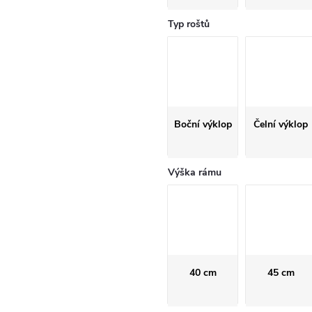
Typ roštů
Boční výklop
Čelní výklop
Výška rámu
40 cm
45 cm