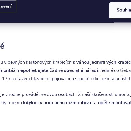
avení
 ložnici či dětském pokoji určitě chybět.
Souhl
té
vu v pevných kartonových krabicích s
váhou jednotlivých krabic
montáži nepotřebujete žádné speciální nářadí
. Jediné co třeba
 č.13 na utažení hlavních spojovacích šroubů.(klíč není součástí b
 je vhodné provádět ve dvou osobách. Z naší zkušenosti smont
e tedy možno
kdykoli v budoucnu rozmontovat a opět smontova