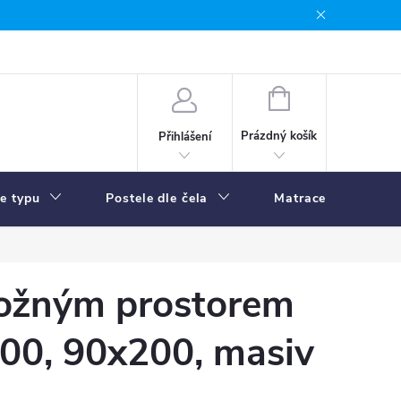
NÁKUPNÍ
KOŠÍK
Prázdný košík
Přihlášení
le typu
Postele dle čela
Matrace
R
ložným prostorem
200, 90x200, masiv