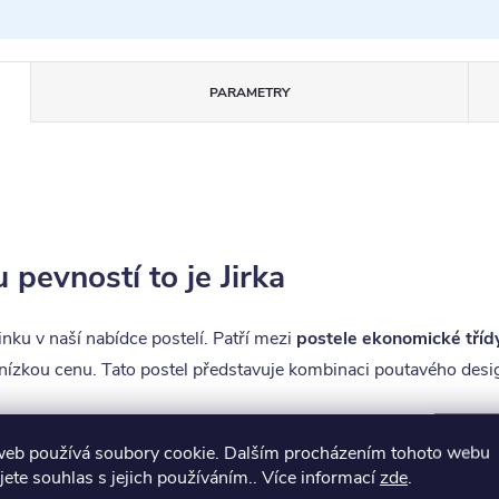
PARAMETRY
 pevností to je Jirka
nku v naší nabídce postelí. Patří mezi
postele ekonomické tříd
nízkou cenu. Tato postel představuje kombinaci poutavého design
web používá soubory cookie. Dalším procházením tohoto webu
e dvou základních provedeních
90x200 a 80x200 cm
a lze ji ob
jete souhlas s jejich používáním.. Více informací
zde
.
 cenu zakázkového provedení sdělíme na dotaz ). Pokud hledáte p