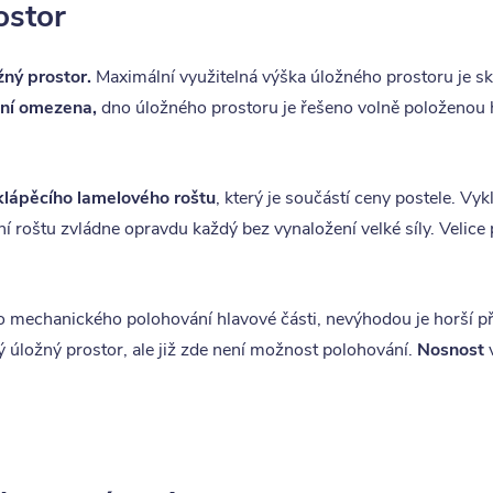
ostor
ný prostor.
Maximální využitelná výška úložného prostoru je sk
ení omezena,
dno úložného prostoru je řešeno volně položenou 
klápěcího lamelového roštu
, který je součástí ceny postele. Vy
ní roštu zvládne opravdu každý bez vynaložení velké síly. Velice
 mechanického polohování hlavové části, nevýhodou je horší p
ý úložný prostor, ale již zde není možnost polohování.
Nosnost
v