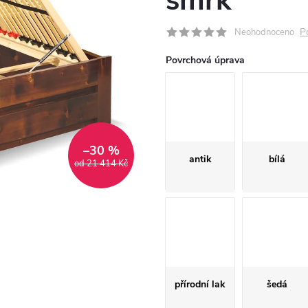
smrk
P
Neohodnoceno
Povrchová úprava
–30 %
antik
bílá
od 21 414 Kč
přírodní lak
šedá