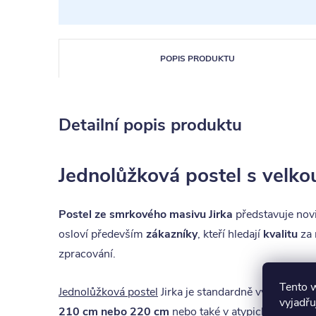
POPIS PRODUKTU
Detailní popis produktu
Jednolůžková postel s velkou
Postel ze smrkového masivu Jirka
představuje novi
osloví především
zákazníky
, kteří hledají
kvalitu
za 
zpracování.
Tento 
Jednolůžková postel
Jirka je standardně vyráběná v
vyjadřu
210 cm nebo 220 cm
nebo také v atypické šířce (