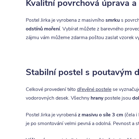
Kvalitní povrchová úprava a
Postel Jirka je vyrobena z masivního
smrku
s povrch
odstínů moření
. Vybírat můžete z barevného provede
zájmu vám můžeme zdarma poštou zaslat vzorek vyb
Stabilní postel s poutavým
Celkové provedení této
dřevěné postele
se vyznačuje
vodorovných desek. Všechny
hrany
postele jsou
do
Postel Jirka je vyrobená
z masivu o síle 3 cm
(čela i
je po smontování velmi pevná a odolná. Pevnost a sta