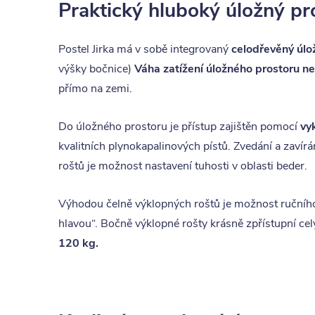
Praktický hluboký úložný pr
Postel Jirka má v sobě integrovaný
celodřevěný úlož
výšky bočnice)
Váha zatížení úložného prostoru n
přímo na zemi.
Do úložného prostoru je přístup zajištěn pomocí
vy
kvalitních plynokapalinových pístů. Zvedání a zavírá
roštů je možnost nastavení tuhosti v oblasti beder.
Výhodou čelně výklopných roštů je možnost ručního
hlavou“. Bočně výklopné rošty krásně zpřístupní cel
120 kg.