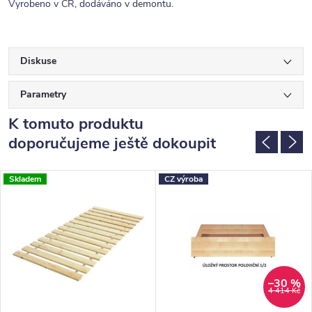
Vyrobeno v ČR, dodáváno v demontu.
Diskuse
Parametry
K tomuto produktu
doporučujeme ještě dokoupit
Skladem
CZ výroba
–30 %
4 414 Kč