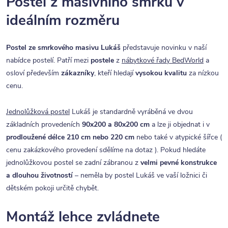
Postel z masivního smrku v
ideálním rozměru
Postel ze smrkového masivu Lukáš
představuje novinku v naší
nabídce postelí. Patří mezi
postele
z
nábytkové řady BedWorld
a
osloví především
zákazníky
, kteří hledají
vysokou kvalitu
za nízkou
cenu.
Jednolůžková postel
Lukáš je standardně vyráběná ve dvou
základních provedeních
90x200 a 80x200 cm
a lze ji objednat i v
prodloužené délce 210 cm nebo 220 cm
nebo také v atypické šířce (
cenu zakázkového provedení sdělíme na dotaz ). Pokud hledáte
jednolůžkovou postel se zadní zábranou z
velmi pevné konstrukce
a dlouhou životností
– neměla by postel Lukáš ve vaší ložnici či
dětském pokoji určitě chybět.
Montáž lehce zvládnete