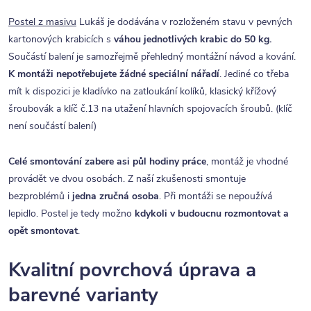
Postel z masivu
Lukáš je dodávána v rozloženém stavu v pevných
kartonových krabicích s
váhou jednotlivých krabic do 50 kg.
Součástí balení je samozřejmě přehledný montážní návod a kování.
K montáži nepotřebujete žádné speciální nářadí
. Jediné co třeba
mít k dispozici je kladívko na zatloukání kolíků, klasický křížový
šroubovák a klíč č.13 na utažení hlavních spojovacích šroubů. (klíč
není součástí balení)
Celé smontování zabere asi půl hodiny práce
, montáž je vhodné
provádět ve dvou osobách. Z naší zkušenosti smontuje
bezproblémů i
jedna zručná osoba
. Při montáži se nepoužívá
lepidlo. Postel je tedy možno
kdykoli v budoucnu rozmontovat a
opět smontovat
.
Kvalitní povrchová úprava a
barevné varianty