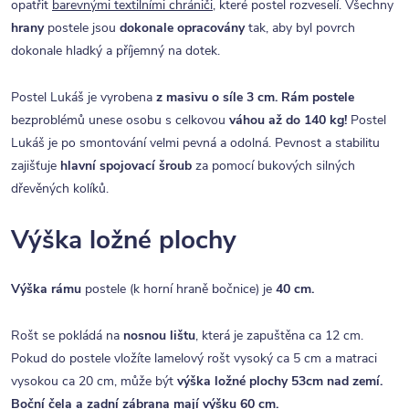
opatřit
barevnými textilními chrániči
, které postel rozveselí. Všechny
hrany
postele jsou
dokonale opracovány
tak, aby byl povrch
dokonale hladký a příjemný na dotek.
Postel Lukáš je vyrobena
z masivu o síle 3 cm.
Rám postele
bezproblémů unese osobu s celkovou
váhou až do 140 kg!
Postel
Lukáš je po smontování velmi pevná a odolná. Pevnost a stabilitu
zajišťuje
hlavní spojovací šroub
za pomocí bukových silných
dřevěných kolíků.
Výška ložné plochy
Výška rámu
postele (k horní hraně bočnice) je
40 cm.
Rošt se pokládá na
nosnou lištu
, která je zapuštěna ca 12 cm.
Pokud do postele vložíte lamelový rošt vysoký ca 5 cm a matraci
vysokou ca 20 cm, může být
výška ložné plochy 53cm
nad zemí.
Boční čela a zadní zábrana mají výšku 60 cm.