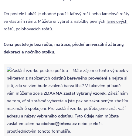
Do postele Lukáš je vhodné použít laťový rošt nebo lamelové rošty
ve vlastním rámu. Můžete si vybrat z nabídky pevných
lamelových
roštů
,
polohovacích roštů
.
Cena postele je bez roštu, matrace, přední univerzální zábrany,
dekorací a nočního stolku.
Máte zájem o tento výrobek v
některém z nabízených
odstínů barevného provedení
a nejste si
jisti, zda se vám bude zvolená barva líbit? V takovém případě
vám můžeme zcela
ZDARMA
zaslat vybraný vzorek
. Záleží nám
na tom, ať si správně vyberete a jste pak se zakoupeným zbožím
maximálně spokojeni. Pro zaslání vzorku potřebujeme znát vaší
adresu
a
název vybraného odstínu
. Tyto údaje nám můžete
zaslat emailem na
obchod@intena.cz
nebo je vložit
prostřednictvím tohoto
formuláře
.