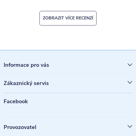
ZOBRAZIT VÍCE RECENZÍ
Z
á
Informace pro vás
p
Zákaznický servis
a
t
Facebook
í
Provozovatel