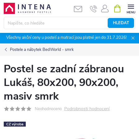
Přejít
NÁKUPNÍ
KOŠÍK
na
obsah
HLEDAT
Všechny akční ceny u postelí a matrací jsou platné jen do 31.7.2026!
Postele a nábytek BedWorld - smrk
Postel se zadní zábranou
Lukáš, 80x200, 90x200,
masiv smrk
Podrobnosti hodnocení
Neohodnoceno
CZ výroba