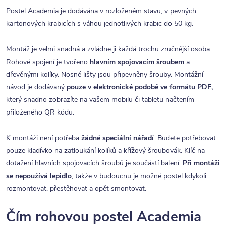
Postel Academia je dodávána v rozloženém stavu, v pevných
kartonových krabicích s váhou jednotlivých krabic do 50 kg.
Montáž je velmi snadná a zvládne ji každá trochu zručnější osoba.
Rohové spojení je tvořeno
hlavním spojovacím šroubem
a
dřevěnými kolíky. Nosné lišty jsou připevněny šrouby. Montážní
návod je dodávaný
pouze v elektronické podobě ve formátu PDF,
který snadno zobrazíte na vašem mobilu či tabletu načtením
přiloženého QR kódu.
K montáži není potřeba
žádné speciální nářadí
. Budete potřebovat
pouze kladívko na zatloukání kolíků a křížový šroubovák. Klíč na
dotažení hlavních spojovacích šroubů je součástí balení.
Při montáži
se nepoužívá lepidlo
, takže v budoucnu je možné postel kdykoli
rozmontovat, přestěhovat a opět smontovat.
Čím rohovou postel Academia