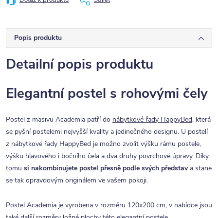
Dotaz k produktu
Sdílet
Popis produktu
Detailní popis produktu
Elegantní postel s rohovými čely
Postel z masivu Academia patří do
nábytkové řady HappyBed
, která
se pyšní postelemi nejvyšší kvality a jedinečného designu. U postelí
z nábytkové řady HappyBed je možno zvolit výšku rámu postele,
výšku hlavového i bočního čela a dva druhy povrchové úpravy. Díky
tomu
si nakombinujete postel přesně podle svých představ
a stane
se tak opravdovým originálem ve vašem pokoji.
Postel Academia je vyrobena v rozměru 120x200 cm, v nabídce jsou
také
další rozměry ložné plochy
této elegantní postele.