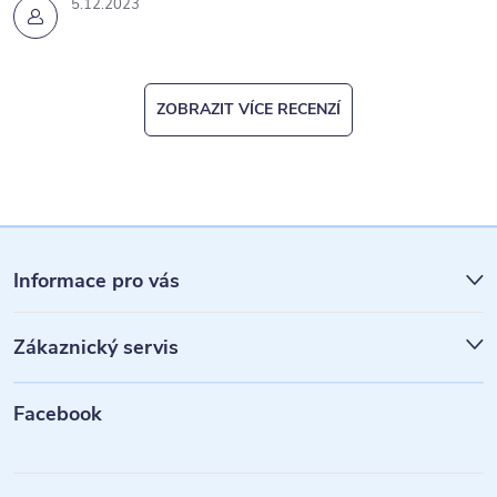
5.12.2023
ZOBRAZIT VÍCE RECENZÍ
Z
á
Informace pro vás
p
Zákaznický servis
a
t
Facebook
í