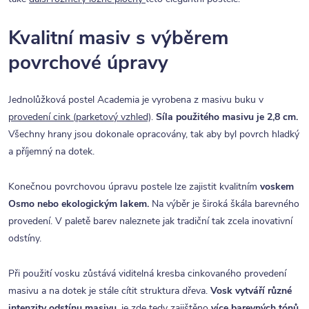
Kvalitní masiv s výběrem
povrchové úpravy
Jednolůžková postel Academia je vyrobena z masivu buku v
provedení cink (parketový vzhled)
.
Síla použitého masivu je 2,8 cm.
Všechny hrany jsou dokonale opracovány, tak aby byl povrch hladký
a příjemný na dotek.
Konečnou povrchovou úpravu postele lze zajistit kvalitním
voskem
Osmo nebo ekologickým lakem.
Na výběr je široká škála barevného
provedení. V paletě barev naleznete jak tradiční tak zcela inovativní
odstíny.
Při použití vosku zůstává viditelná kresba cinkovaného provedení
masivu a na dotek je stále cítit struktura dřeva.
Vosk vytváří různé
intenzity odstínu masivu
, je zde tedy zajištěno
více barevných tónů