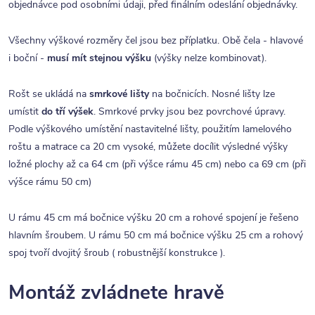
objednávce pod osobními údaji, před finálním odeslání objednávky.
Všechny výškové rozměry čel jsou bez příplatku. Obě čela - hlavové
i boční -
musí mít stejnou výšku
(výšky nelze kombinovat).
Rošt se ukládá na
smrkové lišty
na bočnicích. Nosné lišty lze
umístit
do tří výšek
. Smrkové prvky jsou bez povrchové úpravy.
Podle výškového umístění nastavitelné lišty, použitím lamelového
roštu a matrace ca 20 cm vysoké, můžete docílit výsledné výšky
ložné plochy až ca 64 cm (při výšce rámu 45 cm) nebo ca 69 cm (při
výšce rámu 50 cm)
U rámu 45 cm má bočnice výšku 20 cm a rohové spojení je řešeno
hlavním šroubem. U rámu 50 cm má bočnice výšku 25 cm a rohový
spoj tvoří dvojitý šroub ( robustnější konstrukce ).
Montáž zvládnete hravě