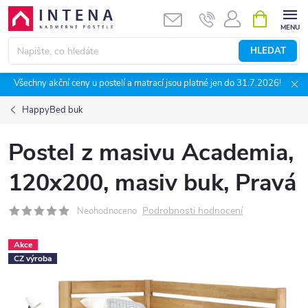
Přejít
NÁKUPNÍ
KOŠÍK
na
obsah
HLEDAT
Všechny akční ceny u postelí a matrací jsou platné jen do 31.7.2026!
HappyBed buk
Postel z masivu Academia,
120x200, masiv buk, Pravá
Podrobnosti hodnocení
Neohodnoceno
Akce
CZ výroba