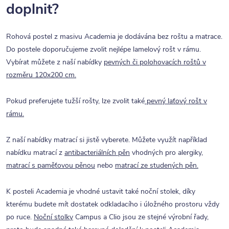
doplnit?
Rohová postel z masivu Academia je dodávána bez roštu a matrace.
Do postele doporučujeme zvolit nejlépe lamelový rošt v rámu.
Vybírat můžete z naší nabídky
pevných či polohovacích roštů v
rozměru 120x200 cm.
Pokud preferujete tužší rošty, lze zvolit také
pevný laťový rošt v
rámu.
Z naší nabídky matrací si jistě vyberete. Můžete využít například
nabídku matrací z
antibacteriálních pěn
vhodných pro alergiky,
matrací s paměťovou pěnou
nebo
matrací ze studených pěn.
K posteli Academia je vhodné ustavit také noční stolek, díky
kterému budete mít dostatek odkladacího i úložného prostoru vždy
po ruce.
Noční stolky
Campus a Clio jsou ze stejné výrobní řady,