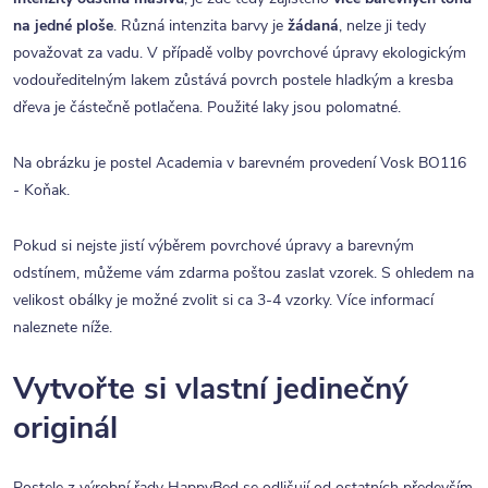
na jedné ploše
. Různá intenzita barvy je
žádaná
, nelze ji tedy
považovat za vadu. V případě volby povrchové úpravy ekologickým
vodouředitelným lakem zůstává povrch postele hladkým a kresba
dřeva je částečně potlačena. Použité laky jsou polomatné.
Na obrázku je postel Academia v barevném provedení Vosk BO116
- Koňak.
Pokud si nejste jistí výběrem povrchové úpravy a barevným
odstínem, můžeme vám zdarma poštou zaslat vzorek. S ohledem na
velikost obálky je možné zvolit si ca 3-4 vzorky. Více informací
naleznete níže.
Vytvořte si vlastní jedinečný
originál
Postele z výrobní řady HappyBed se odlišují od ostatních především