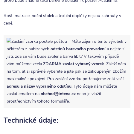
proto bude snadné také barevné doladění k posteli Academia.
Rošt, matrace, noční stolek a textilní doplňky nejsou zahrnuty v
ceně.
Máte zájem o tento výrobek v
některém z nabízených
odstínů barevného provedení
a nejste si
jisti, zda se vám bude zvolená barva líbit? V takovém případě
vám můžeme zcela
ZDARMA
zaslat vybraný vzorek
. Záleží nám
na tom, ať si správně vyberete a jste pak se zakoupeným zbožím
maximálně spokojeni. Pro zaslání vzorku potřebujeme znát vaší
adresu
a
název vybraného odstínu
. Tyto údaje nám můžete
zaslat emailem na
obchod@intena.cz
nebo je vložit
prostřednictvím tohoto
formuláře
.
Technické údaje: