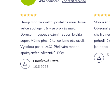
494 hodnocení
Zobrazit recenze
Děkuji moc za kvalitní postel na míru. Jsme
Skvělá kom
velice spokojeni. 5 ⭐ je pro vás málo.
Objednali 
Doručení - super, složení - super, kvalita -
chvíli a ne
super. Máme přesně to, co jsme očekávali.
pohodlně s
Vysokou postel 🙏😉. Přeji vám mnoho
jen doporu
spokojených zákazníků. Díky.
5
Ludvíková Petra
10.6.2025