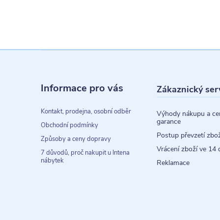
Z
á
Informace pro vás
Zákaznický ser
p
a
Kontakt, prodejna, osobní odběr
Výhody nákupu a ce
garance
t
Obchodní podmínky
Postup převzetí zbož
Způsoby a ceny dopravy
í
Vrácení zboží ve 14 
7 důvodů, proč nakupit u Intena
nábytek
Reklamace