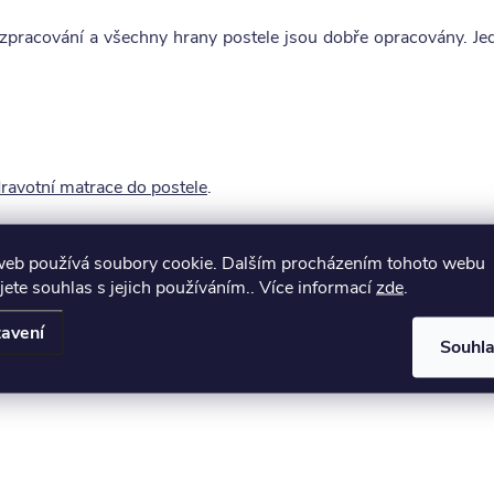
zpracování a všechny hrany postele jsou dobře opracovány. Jedn
ravotní matrace do postele
.
web používá soubory cookie. Dalším procházením tohoto webu
jete souhlas s jejich používáním.. Více informací
zde
.
avení
Souhl