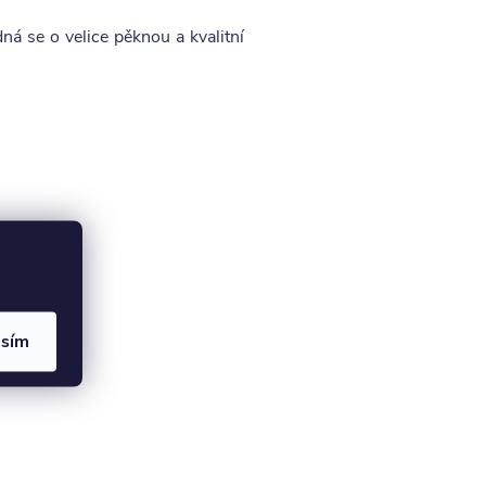
á se o velice pěknou a kvalitní
asím