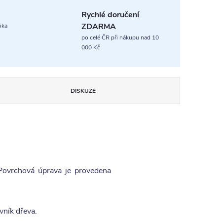
Rychlé doručení
ZDARMA
ika
po celé ČR při nákupu nad 10
000 Kč
DISKUZE
 Povrchová úprava je provedena
vník dřeva.