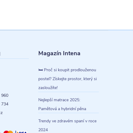
Magazín Intena
l
🛏️ Proč si koupit prodlouženou
postel? Získejte prostor, který si
zasloužíte!
 960
Nejlepší matrace 2025:
 734
Paměťová a hybridní pěna
cz
Trendy ve zdravém spaní v roce
2024