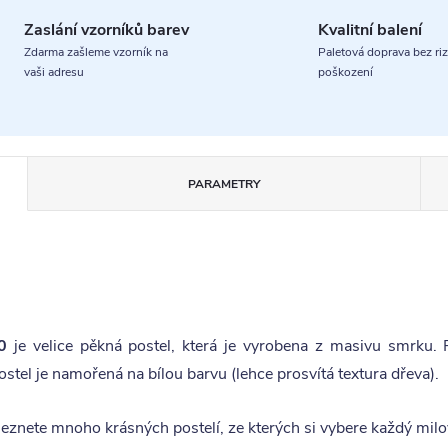
Zaslání vzorníků barev
Kvalitní balení
Zdarma zašleme vzorník na
Paletová doprava bez riz
vaši adresu
poškození
PARAMETRY
0
je velice pěkná postel, která je vyrobena z masivu smrku.
el je namořená na bílou barvu (lehce prosvítá textura dřeva).
leznete mnoho krásných postelí, ze kterých si vybere každý milo