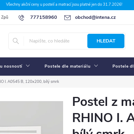
Všechny akční ceny u postelí a matrací jsou platné jen do 31.7.2026!
777158960
obchod@intena.cz
Způsoby a ceny dopravy
7 důvodů, proč nakupit u Intena nábytek
HLEDAT
u nosností
Postele dle materiálu
Postele d
NO I. A0545 B, 120x200, bílý smrk
Postel z m
RHINO I. 