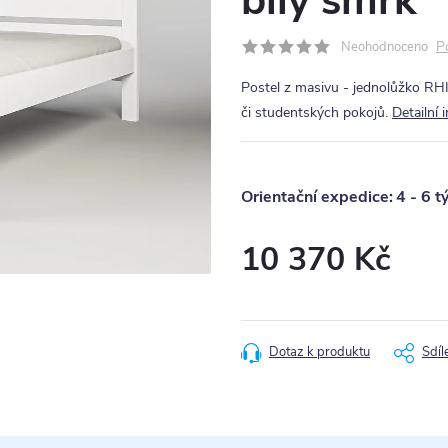
bílý smrk
P
Neohodnoceno
Postel z masivu - jednolůžko RHI
či studentských pokojů.
Detailní 
4 - 6 t
10 370 Kč
Měrná
cena:
Dotaz k produktu
Sdíl