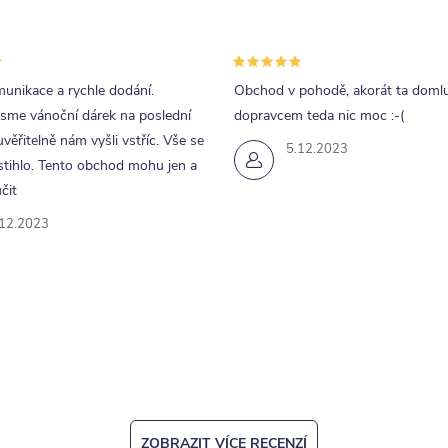
unikace a rychle dodání.
Obchod v pohodě, akorát ta doml
jsme vánoční dárek na poslední
dopravcem teda nic moc :-(
uvěřitelně nám vyšli vstříc. Vše se
5.12.2023
tihlo. Tento obchod mohu jen a
čit
.12.2023
ZOBRAZIT VÍCE RECENZÍ