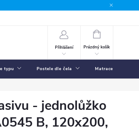
NÁKUPNÍ
KOŠÍK
Prázdný košík
Přihlášení
le typu
Postele dle čela
Matrace
R
asivu - jednolůžko
A0545 B, 120x200,