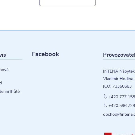
Facebook
vis
Provozovate
nová
INTENA Nábytek
Vladimír Hodina
í
IČO: 73350583
denní lhůtě
+420 777 158
+420 596 729
obchod@intena.