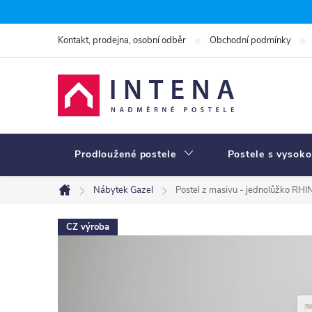
Přejít
na
Kontakt, prodejna, osobní odběr
Obchodní podmínky
obsah
Prodloužené postele
Postele s vysoko
Nábytek Gazel
Postel z masivu - jednolůžko RHI
Domů
CZ výroba