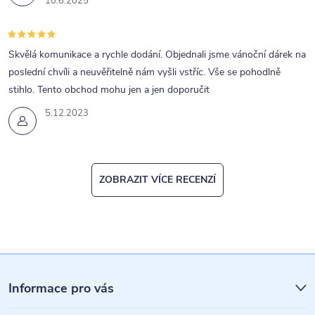
10.6.2025
Skvělá komunikace a rychle dodání. Objednali jsme vánoční dárek na
poslední chvíli a neuvěřitelně nám vyšli vstříc. Vše se pohodlně
stihlo. Tento obchod mohu jen a jen doporučit
5.12.2023
ZOBRAZIT VÍCE RECENZÍ
Z
á
Informace pro vás