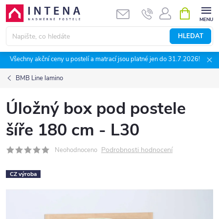
Přejít
NÁKUPNÍ
KOŠÍK
na
obsah
HLEDAT
Všechny akční ceny u postelí a matrací jsou platné jen do 31.7.2026!
BMB Line lamino
Úložný box pod postele
šíře 180 cm - L30
Podrobnosti hodnocení
Neohodnoceno
CZ výroba