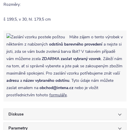
Rozměry:
š 199,5, v 30, hl. 179,5 cm
Máte zájem o tento výrobek v
některém z nabízených
odstínů barevného provedení
a nejste si
jisti, zda se vám bude zvolená barva líbit? V takovém případě
vám můžeme zcela
ZDARMA
zaslat vybraný vzorek
. Záleží nám
na tom, ať si správně vyberete a jste pak se zakoupeným zbožím
maximálně spokojeni. Pro zaslání vzorku potřebujeme znát vaší
adresu
a
název vybraného odstínu
. Tyto údaje nám můžete
zaslat emailem na
obchod@intena.cz
nebo je vložit
prostřednictvím tohoto
formuláře
.
Diskuse
Parametry