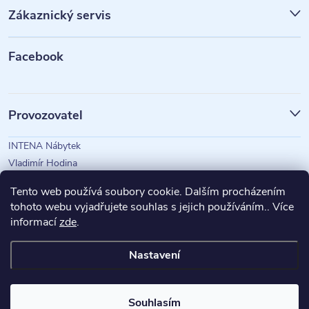
p
Zákaznický servis
a
t
Facebook
í
Provozovatel
INTENA Nábytek
Vladimír Hodina
IČO: 73350583
Tento web používá soubory cookie. Dalším procházením
tohoto webu vyjadřujete souhlas s jejich používáním.. Více
informací
zde
.
Magazín Intena
Nastavení
Copyright 2026
INTENA Nábytek
. Všechna práva vyhrazena.
Souhlasím