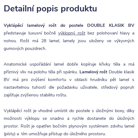
Detailní popis produktu
Vyklápěcí lamelový rošt do postele DOUBLE KLASIK BV
představuje luxusní bočně
výklopný rošt
bez polohovaní hlavy a
nohou. Rošt má 28 lamel, lamely jsou uloženy ve výkyvných
gumových pouzdrech.
Anatomické uspořádání lamel dobře kopíruje křivky těla a má
příznivý vliv na polohu těla při spánku.
Lamelový rošt
Double klasik
BV má pro zvýšení komfortu v oblasti hrudníku pět lamel s
nastavitelnou tuhostí dle požadavku uživatele, středový popruh
zajišťuje zvýšenou stabilitu roštu.
Vyklápěcí rošt je vhodné umístit do postele s úložnými boxy, díky
možnosti výklopu se snadno a rychle dostanete do úložných
prostor. Rošt je opatřen bočním plynovým systémem zdvihu lamel
(písty) a tím umožňuje přístup do úložného prostoru.