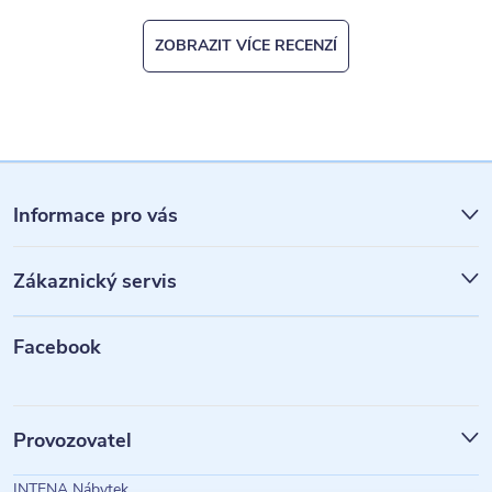
ZOBRAZIT VÍCE RECENZÍ
Z
á
Informace pro vás
p
Zákaznický servis
a
t
Facebook
í
Provozovatel
INTENA Nábytek