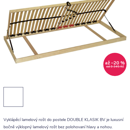
až –20 %
od 3 345 Kč
Vyklápěcí lamelový rošt do postele DOUBLE KLASIK BV je luxusní
bočně výklopný lamelový rošt bez polohovaní hlavy a nohou.