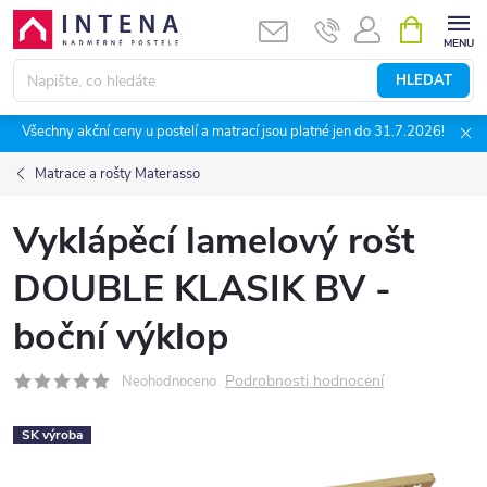
Přejít
NÁKUPNÍ
KOŠÍK
na
obsah
HLEDAT
Všechny akční ceny u postelí a matrací jsou platné jen do 31.7.2026!
Matrace a rošty Materasso
Vyklápěcí lamelový rošt
DOUBLE KLASIK BV -
boční výklop
Podrobnosti hodnocení
Neohodnoceno
SK výroba