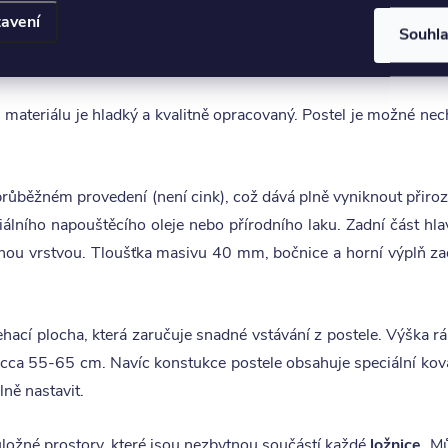
avení
1-A senior 160x200, 180x200
patří do systému nábytkové řady 
Souhl
rézované dva otvory.
 materiálu je hladký a kvalitně opracovaný. Postel je možné nec
růběžném provedení (není cink), což dává plně vyniknout přiroz
ního napouštěcího oleje nebo přírodního laku. Zadní část hlavo
nou vrstvou. Tloušťka masivu 40 mm, bočnice a horní výplň 
ehací plocha, která zaručuje snadné vstávání z postele. Výška rá
 cca 55-65 cm. Navíc konstukce postele obsahuje speciální ková
ně nastavit.
ložné prostory, které jsou nezbytnou součástí každé
ložnice
. M