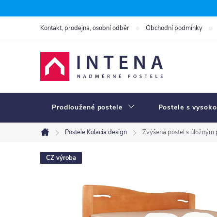
Přejít
na
Kontakt, prodejna, osobní odběr
Obchodní podmínky
obsah
Prodloužené postele
Postele s vysoko
Postele Kolacia design
Zvýšená postel s úložným
Domů
CZ výroba