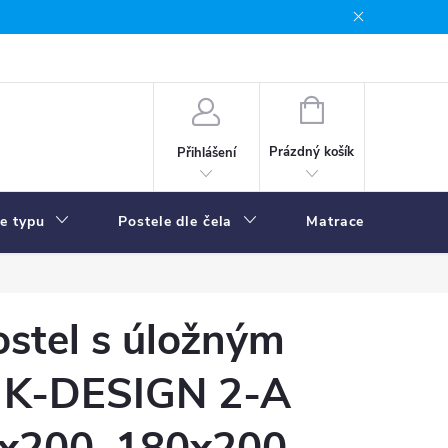
NÁKUPNÍ
KOŠÍK
Prázdný košík
Přihlášení
le typu
Postele dle čela
Matrace
R
stel s úložným
 K-DESIGN 2-A