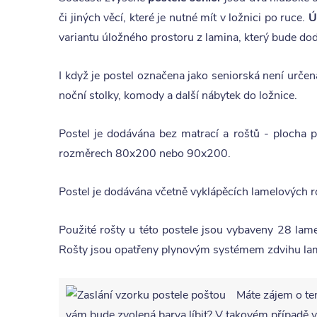
či jiných věcí, které je nutné mít v ložnici po ruce.
Ú
variantu úložného prostoru z lamina, který bude do
I když je postel označena jako seniorská není určena
noční stolky, komody a další nábytek do ložnice.
Postel je dodávána bez matrací a roštů - ploch
rozměrech 80x200 nebo 90x200.
Postel je dodávána včetně vyklápěcích lamelových ro
Použité rošty u této postele jsou vybaveny 28 lam
Rošty jsou opatřeny plynovým systémem zdvihu lame
Máte zájem o te
vám bude zvolená barva líbit? V takovém případ