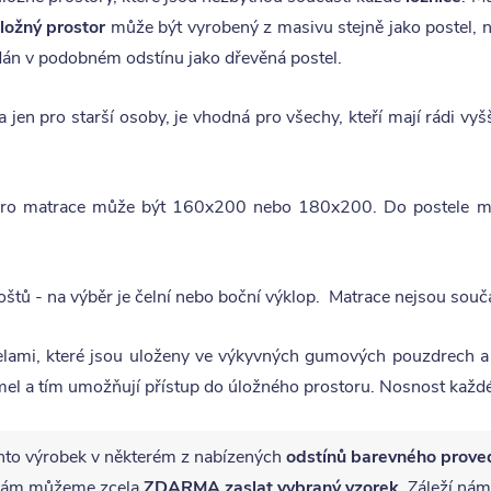
ložný prostor
může být vyrobený z masivu stejně jako postel,
dán v podobném odstínu jako dřevěná postel.
 jen pro starší osoby, je vhodná pro všechy, kteří mají rádi vyšš
a pro matrace může být 160x200 nebo 180x200. Do postele mů
štů - na výběr je čelní nebo boční výklop. Matrace nejsou součá
elami, které jsou uloženy ve výkyvných gumových pouzdrech a j
l a tím umožňují přístup do úložného prostoru. Nosnost každé
nto výrobek v některém z nabízených
odstínů barevného prove
ě vám můžeme zcela
ZDARMA
zaslat vybraný vzorek
. Záleží nám