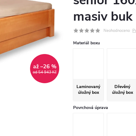
senior 16
masiv buk
P
Neohodnoceno
Materiál boxu
až –26 %
od 54 943 Kč
Laminovaný
Dřevěný
úložný box
úložný box
Povrchová úprava