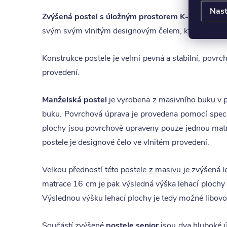
Nast
Zvýšená postel s úložným prostorem K-DESIGN 
svým svým vlnitým designovým čelem, které má vyf
Konstrukce postele je velmi pevná a stabilní, povrch
provedení.
Manželská postel
je vyrobena z masivního buku v p
buku. Povrchová úprava je provedena pomocí speciál
plochy jsou povrchově upraveny pouze jednou mat
postele je designové čelo ve vlnitém provedení.
Velkou předností této
postele z masivu
je zvýšená l
matrace 16 cm je pak výsledná výška lehací plochy
Výslednou výšku lehací plochy je tedy možné libovol
Součástí zvýšené
postele senior
jsou dva hluboké ú