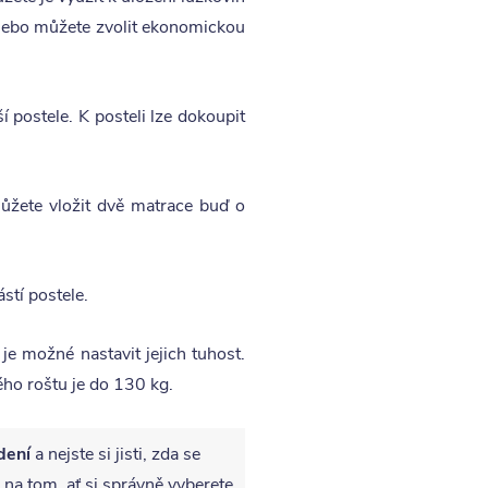
 nebo můžete zvolit ekonomickou
í postele. K posteli lze dokoupit
žete vložit dvě matrace buď o
stí postele.
e možné nastavit jejich tuhost.
ho roštu je do 130 kg.
dení
a nejste si jisti, zda se
 na tom, ať si správně vyberete