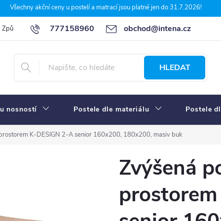
Všechny akční ceny u postelí a matrací jsou platné jen do 31.7.2026!
777158960
obchod@intena.cz
Způsoby a ceny dopravy
7 důvodů, proč nakupit u Intena nábytek
HLEDAT
u nosností
Postele dle materiálu
Postele d
 prostorem K-DESIGN 2-A senior 160x200, 180x200, masiv buk
Zvýšená po
prostorem