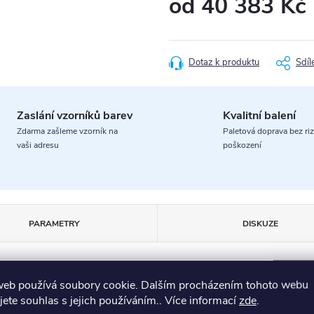
od
40 383 Kč
Měrná
cena:
Dotaz k produktu
Sdíl
Zaslání vzorníků barev
Kvalitní balení
Zdarma zašleme vzorník na
Paletová doprava bez riz
vaši adresu
poškození
PARAMETRY
DISKUZE
web používá soubory cookie. Dalším procházením tohoto webu
jete souhlas s jejich používáním.. Více informací
zde
.