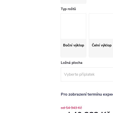
Typ roštů
Boční výklop
Čelní výklop
Ložná plocha
Pro zobrazení termínu exped
od 54 943 Kč