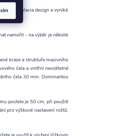
postele Kolacia design a vyniká
asím
hat namořit - na výběr je několik
ené kráse a struktuře masivního
vého čela a vnitřní neviditelné
zadního čela 30 mm. Dominantou
mu postele je 50 cm, při použití
ní pro výškové nastavení roštů.
ůžete je využít k uložení lůžkovin