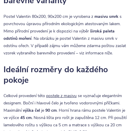
barevné varianty
Postel Valentin 80x200, 90x200 cm je vyrobena z
masivu smrk
s
povrchovou úpravou přírodním ekologickým atestovaným lakem.
Mimo přírodní provedení je k dispozici na výběr
široká paleta
odstínů moření
. Na obrázku je postel Valentin z masivu smrk v
odstínu ořech. V případě zájmu vám můžeme zdarma poštou zaslat
vzorek vybraného barevného provedení – viz informace níže.
Ideální rozměry do každého
pokoje
Celkové provedení této
postele z masivu
se vyznačuje elegantním
designem. Boční i hlavové čelo je tvořeno vodorovnými příčkami.
Maximální
výška čel
je
90 cm
. Horní hrana rámu postele Valentin je
ve výšce
45 cm.
Nosná lišta pro rošt je zapuštěna 12 cm. Při použití
lamelového roštu s výškou ca 5 cm a matrace s výškou ca 20 cm