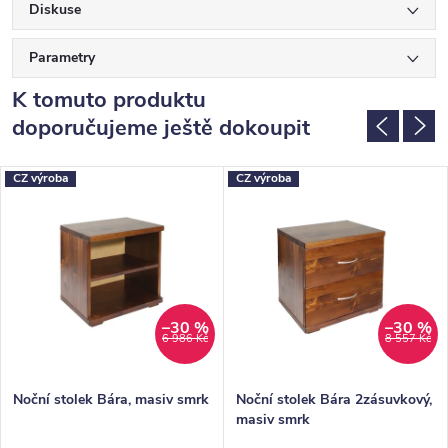
Diskuse
Parametry
K tomuto produktu
doporučujeme ještě dokoupit
CZ výroba
CZ výroba
–30 %
–30 %
6 986 Kč
8 557 Kč
Noční stolek Bára, masiv smrk
Noční stolek Bára 2zásuvkový,
masiv smrk