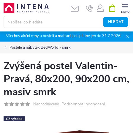
Přejít
NÁKUPNÍ
KOŠÍK
na
obsah
HLEDAT
Všechny akční ceny u postelí a matrací jsou platné jen do 31.7.2026!
Postele a nábytek BedWorld - smrk
Zvýšená postel Valentin-
Pravá, 80x200, 90x200 cm,
masiv smrk
Podrobnosti hodnocení
Neohodnoceno
CZ výroba