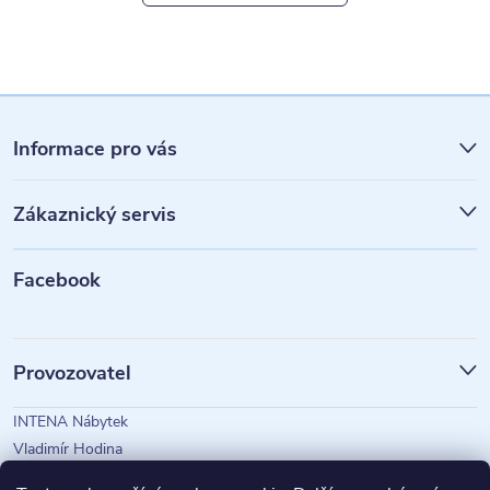
Z
á
Informace pro vás
p
Zákaznický servis
a
t
Facebook
í
Provozovatel
INTENA Nábytek
Vladimír Hodina
IČO: 73350583