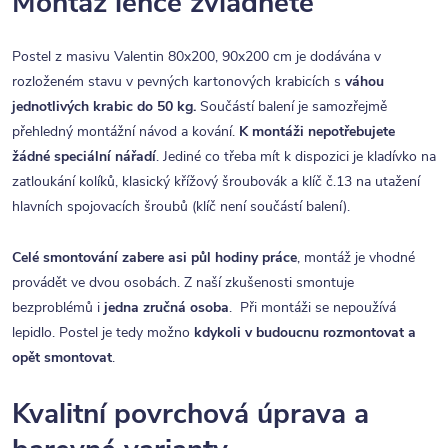
Montáž lehce zvládnete
Postel z masivu Valentin 80x200, 90x200 cm je dodávána v
rozloženém stavu v pevných kartonových krabicích s
váhou
jednotlivých krabic do 50 kg.
Součástí balení je samozřejmě
přehledný montážní návod a kování.
K montáži nepotřebujete
žádné speciální nářadí
. Jediné co třeba mít k dispozici je kladívko na
zatloukání kolíků, klasický křížový šroubovák a klíč č.13 na utažení
hlavních spojovacích šroubů (klíč není součástí balení).
Celé smontování zabere asi půl hodiny práce
, montáž je vhodné
provádět ve dvou osobách. Z naší zkušenosti smontuje
bezproblémů i
jedna zručná osoba
. Při montáži se nepoužívá
lepidlo. Postel je tedy možno
kdykoli v budoucnu rozmontovat a
opět smontovat
.
Kvalitní povrchová úprava a