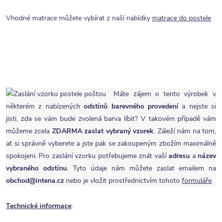
Vhodné matrace můžete vybírat z naší nabídky
matrace do postele
Máte zájem o tento výrobek v
některém z nabízených
odstínů barevného provedení
a nejste si
jisti, zda se vám bude zvolená barva líbit? V takovém případě vám
můžeme zcela
ZDARMA
zaslat vybraný vzorek
. Záleží nám na tom,
ať si správně vyberete a jste pak se zakoupeným zbožím maximálně
spokojeni. Pro zaslání vzorku potřebujeme znát vaší
adresu
a
název
vybraného odstínu
. Tyto údaje nám můžete zaslat emailem na
obchod@intena.cz
nebo je vložit prostřednictvím tohoto
formuláře
.
Technické informace
: