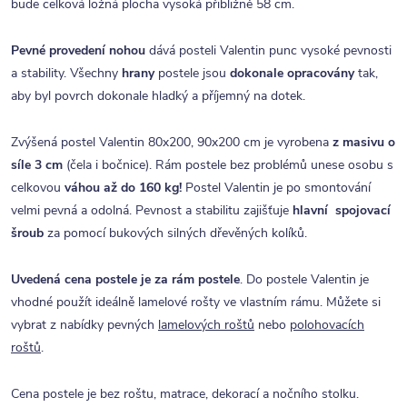
bude celková ložná plocha vysoká přibližně 58 cm.
Pevné provedení nohou
dává posteli Valentin punc vysoké pevnosti
a stability. Všechny
hrany
postele jsou
dokonale opracovány
tak,
aby byl povrch dokonale hladký a příjemný na dotek.
Zvýšená postel Valentin 80x200, 90x200 cm je vyrobena
z masivu o
síle 3 cm
(čela i bočnice). Rám postele bez problémů unese osobu s
celkovou
váhou až do 160 kg!
Postel Valentin je po smontování
velmi pevná a odolná. Pevnost a stabilitu zajišťuje
hlavní spojovací
šroub
za pomocí bukových silných dřevěných kolíků.
Uvedená cena postele je za rám postele
. Do postele Valentin je
vhodné použít ideálně lamelové rošty ve vlastním rámu. Můžete si
vybrat z nabídky pevných
lamelových roštů
nebo
polohovacích
roštů
.
Cena postele je bez roštu, matrace, dekorací a nočního stolku.