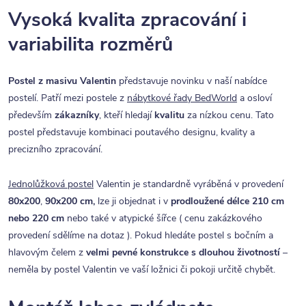
Vysoká kvalita zpracování i
variabilita rozměrů
Postel z masivu Valentin
představuje novinku v naší nabídce
postelí. Patří mezi postele z
nábytkové řady BedWorld
a osloví
především
zákazníky
, kteří hledají
kvalitu
za nízkou cenu. Tato
postel představuje kombinaci poutavého designu, kvality a
precizního zpracování.
Jednolůžková postel
Valentin je standardně vyráběná v provedení
80x200
,
90x200 cm,
lze ji objednat i v
prodloužené délce 210 cm
nebo 220 cm
nebo také v atypické šířce ( cenu zakázkového
provedení sdělíme na dotaz ). Pokud hledáte postel s bočním a
hlavovým čelem z
velmi pevné konstrukce s dlouhou životností
–
neměla by postel Valentin ve vaší ložnici či pokoji určitě chybět.