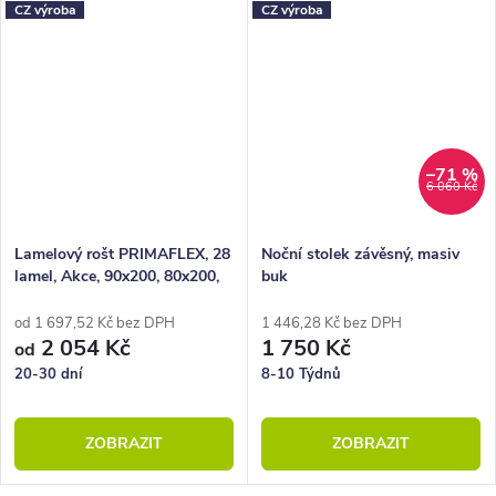
CZ výroba
CZ výroba
–71 %
6 060 Kč
Lamelový rošt PRIMAFLEX, 28
Noční stolek závěsný, masiv
lamel, Akce, 90x200, 80x200,
buk
100x200, 140x200
od 1 697,52 Kč bez DPH
1 446,28 Kč bez DPH
2 054 Kč
1 750 Kč
od
20-30 dní
8-10 Týdnů
ZOBRAZIT
ZOBRAZIT