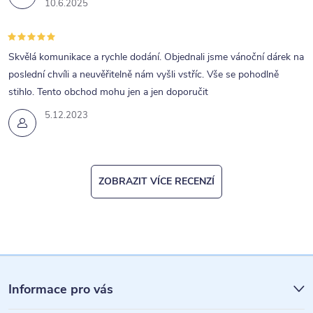
10.6.2025
Skvělá komunikace a rychle dodání. Objednali jsme vánoční dárek na
poslední chvíli a neuvěřitelně nám vyšli vstříc. Vše se pohodlně
stihlo. Tento obchod mohu jen a jen doporučit
5.12.2023
ZOBRAZIT VÍCE RECENZÍ
Z
á
Informace pro vás