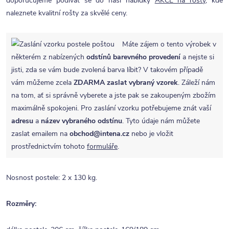
doporučujeme podívat se do naší nabídky
AKCE na rošty
, kde
naleznete kvalitní rošty za skvělé ceny.
Máte zájem o tento výrobek v
některém z nabízených
odstínů barevného provedení
a nejste si
jisti, zda se vám bude zvolená barva líbit? V takovém případě
vám můžeme zcela
ZDARMA
zaslat vybraný vzorek
. Záleží nám
na tom, ať si správně vyberete a jste pak se zakoupeným zbožím
maximálně spokojeni. Pro zaslání vzorku potřebujeme znát vaší
adresu
a
název vybraného odstínu
. Tyto údaje nám můžete
zaslat emailem na
obchod@intena.cz
nebo je vložit
prostřednictvím tohoto
formuláře
.
Nosnost postele: 2 x 130 kg.
Rozměry: