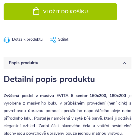
Měrná
cena:
VLOŽIT DO KOŠÍKU
Dotaz k produktu
Sdílet
Popis produktu
Detailní popis produktu
Zvýšená postel z masivu EVITA 6 senior 160x200, 180x200
je
vyrobena z masivního buku v průběžném provedení (není cink) s
povrchovou úpravou pomocí speciálního napouštěcího oleje nebo
přírodního laku. Postel je namořená v sytě bílé barvě, která ji dodává
elegantní vzhled. Zadní část hlavového čela a vnitřní neviditelné
plochy jsou povrchově upraveny pouze jednou matnou vrstvou.