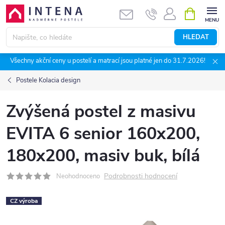
Přejít
NÁKUPNÍ
KOŠÍK
na
obsah
HLEDAT
Všechny akční ceny u postelí a matrací jsou platné jen do 31.7.2026!
Postele Kolacia design
Zvýšená postel z masivu
EVITA 6 senior 160x200,
180x200, masiv buk, bílá
Podrobnosti hodnocení
Neohodnoceno
CZ výroba