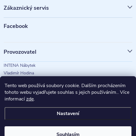
p
Zákaznický servis
a
t
Facebook
í
Provozovatel
INTENA Nábytek
Vladimír Hodina
IČO: 73350583
Tento web používá soubory cookie. Dalším procházením
tohoto webu vyjadřujete souhlas s jejich používáním.. Více
informací
zde
.
Magazín Intena
Nastavení
Copyright 2026
INTENA Nábytek
. Všechna práva vyhrazena.
Souhlasím