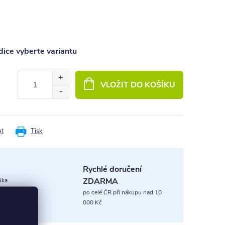
ice vyberte variantu
VLOŽIT DO KOŠÍKU
et
Tisk
Rychlé doručení
ZDARMA
ika
po celé ČR při nákupu nad 10
000 Kč