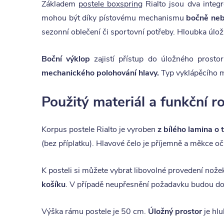
Základem
postele boxspring
Rialto jsou dva inte
mohou být díky pístovému mechanismu
bočně neb
sezonní oblečení či sportovní potřeby. Hloubka úlo
Boční výklop
zajistí přístup do úložného prosto
mechanického polohování hlavy.
Typ vyklápěcího m
Použitý materiál a funkční 
Korpus postele Rialto je vyroben
z bílého lamina o 
(bez příplatku). Hlavové čelo je příjemně a měkce o
K posteli si můžete vybrat libovolné provedení nože
košíku
. V případě neupřesnění požadavku budou d
Výška rámu postele je 50 cm.
Úložný prostor
je hl