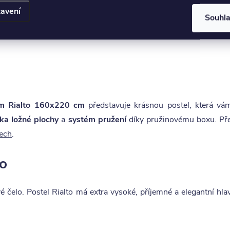
avení
Souhl
PARAMETRY
rem Rialto 160x220 cm
představuje krásnou postel, která v
ka ložné plochy
a
systém pružení
díky pružinovému boxu. Pře
rech
.
to
 čelo. Postel Rialto má extra vysoké, příjemné a elegantní hl