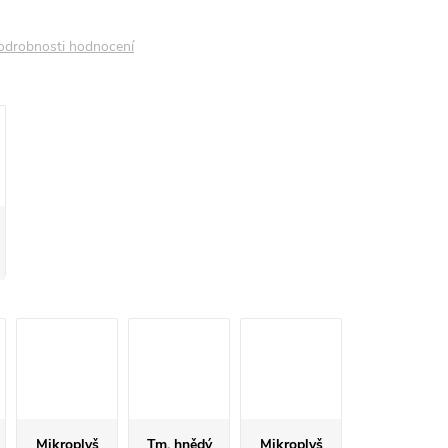
odrobnosti hodnocení
Mikroplyš
Tm. hnědý
Mikroplyš