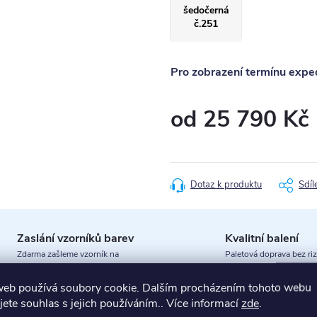
šedočerná
č.251
Pro zobrazení termínu exped
od
25 790 Kč
Měrná
cena:
Dotaz k produktu
Sdíl
Zaslání vzorníků barev
Kvalitní balení
Zdarma zašleme vzorník na
Paletová doprava bez riz
vaši adresu
poškození
web používá soubory cookie. Dalším procházením tohoto webu
jete souhlas s jejich používáním.. Více informací
zde
.