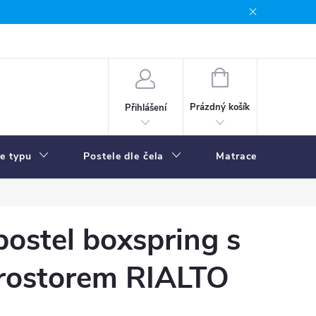
NÁKUPNÍ
KOŠÍK
Prázdný košík
Přihlášení
le typu
Postele dle čela
Matrace
R
ostel boxspring s
rostorem RIALTO