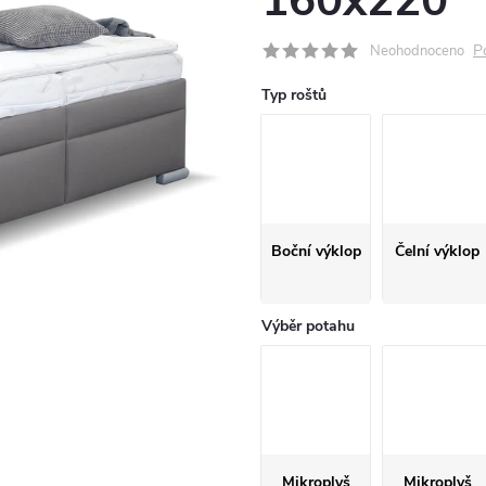
160x220
P
Neohodnoceno
Typ roštů
Boční výklop
Čelní výklop
Výběr potahu
Mikroplyš
Mikroplyš