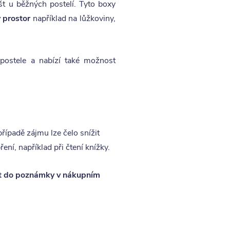
ošt u běžných postelí. Tyto boxy
 prostor
například na lůžkoviny,
postele a nabízí také možnost
případě zájmu lze čelo snížit
ní, například při čtení knížky.
t do poznámky v nákupním