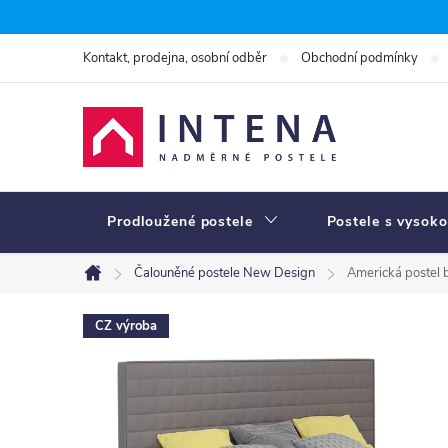
Přejít
na
Kontakt, prodejna, osobní odběr
Obchodní podmínky
obsah
Prodloužené postele
Postele s vysoko
Čalouněné postele New Design
Americká postel
Domů
CZ výroba