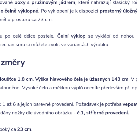
grované
boxy s pružinovým jádrem
, které nahrazují klasický r
o čelně výklopné
. Po vyklopení je k dispozici
prostorný úložný
žného prostoru ca 23 cm.
ru po celé délce postele.
Čelní výklop
se vyklápí od nohou 
echanismu si můžete zvolit ve variantách výrobku.
rozměry
tloušťce 1,8 cm
.
Výška hlavového čela je úžasných 143 cm
. V 
čalouněno. Vysoké čelo a měkkou výplň oceníte především při opře
k 1 až 6 a jejich barevné provedení. Požadavek je potřeba
vepsa
odány nožky dle úvodního obrázku -
č.1, stříbrné provedení.
uboký ca
23 cm
.