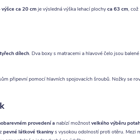
 výšce ca 20 cm
je výsledná výška lehací plochy
ca 63 cm
, což
tyřech dílech
. Dva boxy s matracemi a hlavové čelo jsou balené 
sům připevní pomocí hlavních spojovacích šroubů. Nožky se rovn
ek
nobarevném provedení a
nabízí možnost
velkého výběru potah
 z
pevné látkové tkaniny
s vysokou odolností proti otěru. Mezi 