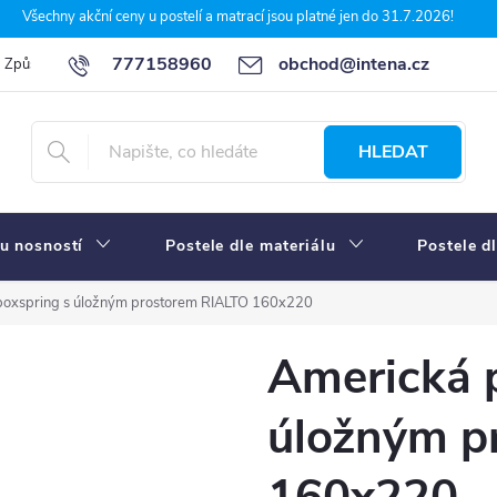
Všechny akční ceny u postelí a matrací jsou platné jen do 31.7.2026!
777158960
obchod@intena.cz
Způsoby a ceny dopravy
7 důvodů, proč nakupit u Intena nábytek
HLEDAT
u nosností
Postele dle materiálu
Postele d
 boxspring s úložným prostorem RIALTO 160x220
Americká p
úložným p