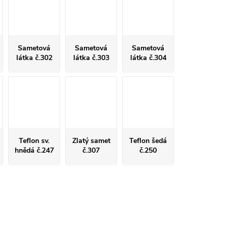
Sametová
Sametová
Sametová
látka č.302
látka č.303
látka č.304
Teflon sv.
Zlatý samet
Teflon šedá
hnědá č.247
č.307
č.250