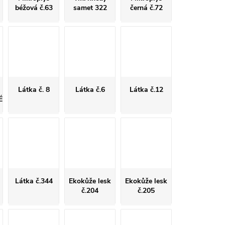
béžová č.63
samet 322
černá č.72
Látka č. 8
Látka č.6
Látka č.12
É
Látka č.344
Ekokůže lesk
Ekokůže lesk
č.204
č.205