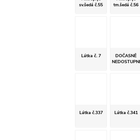
sv.šedá č.55
tm.šedá č.56
Látka č. 7
DOČASNĚ
NEDOSTUPN
Látka č.337
Látka č.341