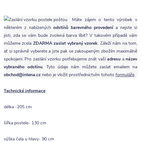
Máte zájem o tento výrobek v
některém z nabízených
odstínů barevného provedení
a nejste si
jisti, zda se vám bude zvolená barva líbit? V takovém případě vám
můžeme zcela
ZDARMA
zaslat vybraný vzorek
. Záleží nám na tom,
ať si správně vyberete a jste pak se zakoupeným zbožím maximálně
spokojeni. Pro zaslání vzorku potřebujeme znát vaší
adresu
a
název
vybraného odstínu
. Tyto údaje nám můžete zaslat emailem na
obchod@intena.cz
nebo je vložit prostřednictvím tohoto
formuláře
.
Technické informace
:
délka -205 cm
šířka postele- 130 cm
výška čela u hlavy- 90 cm