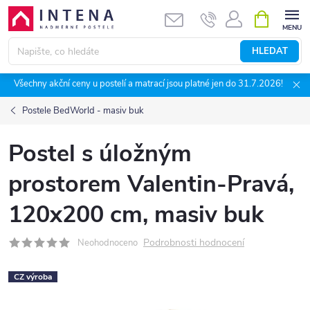
Přejít
NÁKUPNÍ
KOŠÍK
na
obsah
HLEDAT
Všechny akční ceny u postelí a matrací jsou platné jen do 31.7.2026!
Postele BedWorld - masiv buk
Postel s úložným
prostorem Valentin-Pravá,
120x200 cm, masiv buk
Podrobnosti hodnocení
Neohodnoceno
CZ výroba