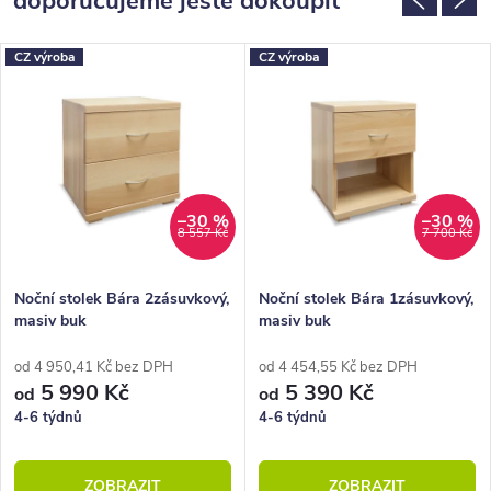
doporučujeme ještě dokoupit
CZ výroba
CZ výroba
–30 %
–30 %
8 557 Kč
7 700 Kč
Noční stolek Bára 2zásuvkový,
Noční stolek Bára 1zásuvkový,
masiv buk
masiv buk
od 4 950,41 Kč bez DPH
od 4 454,55 Kč bez DPH
5 990 Kč
5 390 Kč
od
od
4-6 týdnů
4-6 týdnů
ZOBRAZIT
ZOBRAZIT