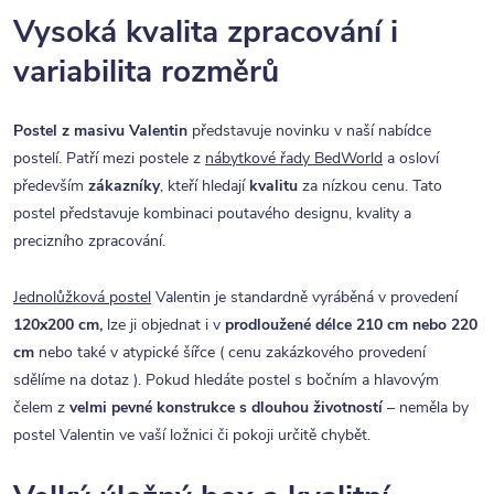
Vysoká kvalita zpracování i
variabilita rozměrů
Postel z masivu Valentin
představuje novinku v naší nabídce
postelí. Patří mezi postele z
nábytkové řady BedWorld
a osloví
především
zákazníky
, kteří hledají
kvalitu
za nízkou cenu. Tato
postel představuje kombinaci poutavého designu, kvality a
precizního zpracování.
Jednolůžková postel
Valentin je standardně vyráběná v provedení
12
0x200 cm,
lze ji objednat i v
prodloužené délce 210 cm nebo 220
cm
nebo také v atypické šířce ( cenu zakázkového provedení
sdělíme na dotaz ). Pokud hledáte postel s bočním a hlavovým
čelem z
velmi pevné konstrukce s dlouhou životností
– neměla by
postel Valentin ve vaší ložnici či pokoji určitě chybět.