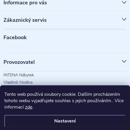
á
Informace pro vás
p
Zákaznický servis
a
t
Facebook
í
Provozovatel
INTENA Nábytek
Vladimír Hodina
IČO: 73350583
Tento web používá soubory cookie. Dalším procházením
tohoto webu vyjadřujete souhlas s jejich používáním.. Více
informací
zde
.
Magazín Intena
Nastavení