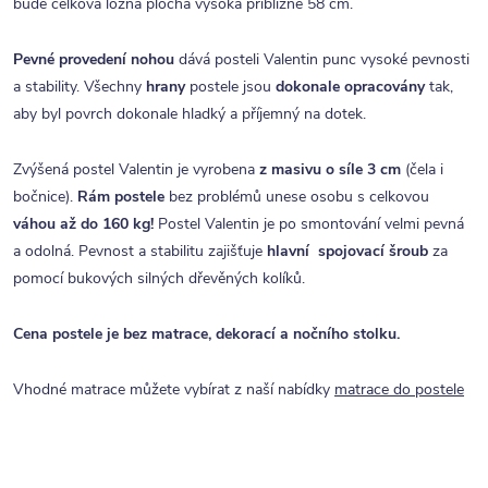
bude celková ložná plocha vysoká přibližně 58 cm.
Pevné provedení nohou
dává posteli Valentin punc vysoké pevnosti
a stability. Všechny
hrany
postele jsou
dokonale opracovány
tak,
aby byl povrch dokonale hladký a příjemný na dotek.
Zvýšená postel Valentin je vyrobena
z masivu o síle 3 cm
(čela i
bočnice).
Rám postele
bez problémů unese osobu s celkovou
váhou až do 160 kg!
Postel Valentin je po smontování velmi pevná
a odolná. Pevnost a stabilitu zajišťuje
hlavní spojovací šroub
za
pomocí bukových silných dřevěných kolíků.
Cena postele je bez matrace, dekorací a nočního stolku.
Vhodné matrace můžete vybírat z naší nabídky
matrace do postele