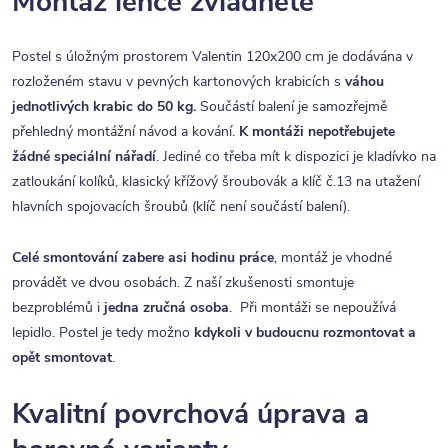
Montáž lehce zvládnete
Postel s úložným prostorem Valentin 120x200 cm je dodávána v
rozloženém stavu v pevných kartonových krabicích s
váhou
jednotlivých krabic do 50 kg.
Součástí balení je samozřejmě
přehledný montážní návod a kování.
K montáži nepotřebujete
žádné speciální nářadí
. Jediné co třeba mít k dispozici je kladívko na
zatloukání kolíků, klasický křížový šroubovák a klíč č.13 na utažení
hlavních spojovacích šroubů (klíč není součástí balení).
Celé smontování zabere asi hodinu práce
, montáž je vhodné
provádět ve dvou osobách. Z naší zkušenosti smontuje
bezproblémů i
jedna zručná osoba
. Při montáži se nepoužívá
lepidlo. Postel je tedy možno
kdykoli v budoucnu rozmontovat a
opět smontovat
.
Kvalitní povrchová úprava a