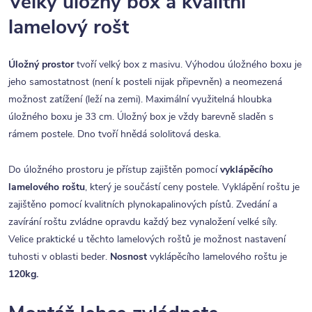
Velký úložný box a kvalitní
lamelový rošt
Úložný prostor
tvoří velký box z masivu. Výhodou úložného boxu je
jeho samostatnost (není k posteli nijak připevněn) a neomezená
možnost zatížení (leží na zemi). Maximální využitelná hloubka
úložného boxu je 33 cm. Úložný box je vždy barevně sladěn s
rámem postele. Dno tvoří hnědá sololitová deska.
Do úložného prostoru je přístup zajištěn pomocí
vyklápěcího
lamelového roštu
, který je součástí ceny postele. Vyklápění roštu je
zajištěno pomocí kvalitních plynokapalinových pístů. Zvedání a
zavírání roštu zvládne opravdu každý bez vynaložení velké síly.
Velice praktické u těchto lamelových roštů je možnost nastavení
tuhosti v oblasti beder.
Nosnost
vyklápěcího lamelového roštu je
120kg.