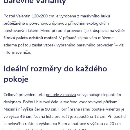
barevné varianty
Postel Valentin 120x200 cm je vyrobena z
masivního buku
průběžného
s povrchovou úpravou přírodním ekologickým
atestovaným lakem. Mimo přírodní provedení je k dispozici na výběr
široká paleta odstínů moření
. V případě zájmu vám můžeme
zdarma poštou zaslat vzorek vybraného barevného provedení – viz
informace níže.
Ideální rozměry do každého
pokoje
Celkové provedení této
postele z masivu
se vyznačuje elegantním
designem. Boční i hlavové čelo je tvořeno vodorovnými příčkami.
Maximální
výška čel
je
90 cm
. Horní hrana rámu postele Valentin je
ve výšce
45 cm.
Nosná lišta pro rošt je zapuštěna 12 cm. Při použití
lamelového roštu s výškou ca 5 cm a matrace s výškou ca 20 cm