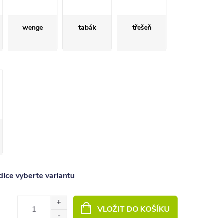
wenge
tabák
třešeň
ice vyberte variantu
VLOŽIT DO KOŠÍKU