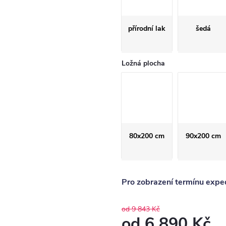
přírodní lak
šedá
Ložná plocha
80x200 cm
90x200 cm
Pro zobrazení termínu exped
od 9 843 Kč
od
6 890 Kč