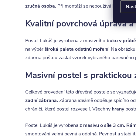
zručná osoba
. Při montáži se nepoužívá lepidlo. P
Nast
Kvalitní povrchová úprava a
Postel Lukáš je vyrobena z masivního
buku v průb
na výběr
široká paleta odstínů moření
. Na obrázku
zdarma poštou zaslat vzorek vybraného barevného p
Masivní postel s praktickou
Celkové provedení této
dřevěné postele
se vyznačuje
zadní zábrana.
Zábrana ideálně odděluje spícího od 
chrániči
, které postel rozveselí. Všechny
hrany
poste
Postel Lukáš je vyrobena
z masivu o síle 3 cm.
Rám
smontování velmi pevná a odolná. Pevnost a stabilit