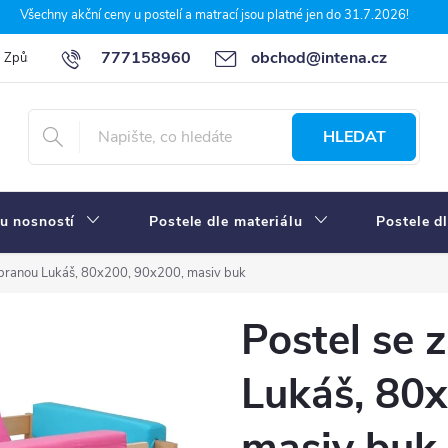
Všechny akční ceny u postelí a matrací jsou platné jen do 31.7.2026!
777158960
obchod@intena.cz
Způsoby a ceny dopravy
7 důvodů, proč nakupit u Intena nábytek
HLEDAT
u nosností
Postele dle materiálu
Postele d
ábranou Lukáš, 80x200, 90x200, masiv buk
Postel se 
Lukáš, 80