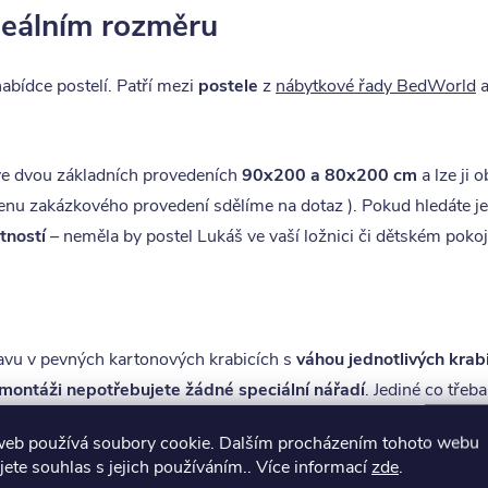
deálním rozměru
abídce postelí. Patří mezi
postele
z
nábytkové řady BedWorld
a
ve dvou základních provedeních
90x200 a 80x200 cm
a lze ji 
 cenu zakázkového provedení sdělíme na dotaz ). Pokud hledáte j
tností
– neměla by postel Lukáš ve vaší ložnici či dětském pokoji
avu v pevných kartonových krabicích s
váhou jednotlivých krab
montáži nepotřebujete žádné speciální nářadí
. Jediné co třeba
č.13 na utažení hlavních spojovacích šroubů. (klíč není součástí 
web používá soubory cookie. Dalším procházením tohoto webu
jete souhlas s jejich používáním.. Více informací
zde
.
ntáž je vhodné provádět ve dvou osobách. Z naší zkušenosti sm