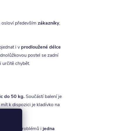
 osloví především
zákazníky
,
objednat i v
prodloužené délce
ednolůžkovou postel se zadní
 určitě chybět.
ic do 50 kg.
Součástí balení je
 mít k dispozici je kladívko na
balení)
ontuje bezproblémů i
jedna