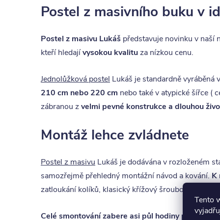
Postel z masivního buku v i
Postel z masivu Lukáš
představuje novinku v naší n
kteří hledají
vysokou kvalitu
za nízkou cenu.
Jednolůžková postel
Lukáš je standardně vyráběná 
210 cm nebo 220 cm
nebo také v atypické šířce (
zábranou z
velmi pevné konstrukce a dlouhou živo
Montáž lehce zvládnete
Postel z masivu
Lukáš je dodávána v rozloženém st
samozřejmě přehledný montážní návod a kování.
K 
zatloukání kolíků, klasický křížový šroubovák a klíč 
Tento 
vyjadřu
Celé smontování zabere asi půl hodiny práce
, mo