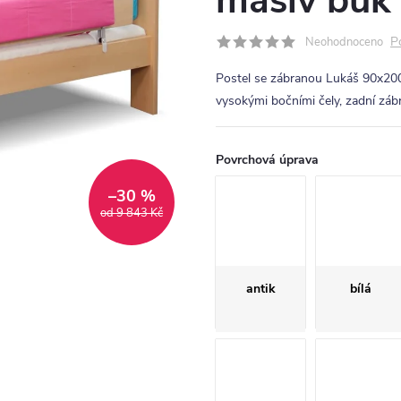
masiv buk
P
Neohodnoceno
Postel se zábranou Lukáš 90x200
vysokými bočními čely, zadní záb
Povrchová úprava
–30 %
od 9 843 Kč
antik
bílá