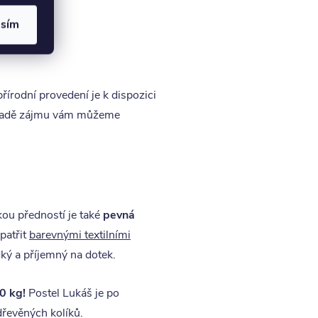
ontovat
.
asím
írodní provedení je k dispozici
řípadě zájmu vám můžeme
ou předností je také
pevná
patřit
barevnými textilními
ký a příjemný na dotek.
0 kg!
Postel Lukáš je po
řevěných kolíků.