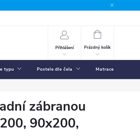
NÁKUPNÍ
KOŠÍK
Prázdný košík
Přihlášení
le typu
Postele dle čela
Matrace
R
zadní zábranou
x200, 90x200,