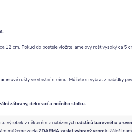
m.
a ca 12 cm. Pokud do postele vložíte lamelový rošt vysoký ca 5 
 lamelové rošty ve vlastním rámu. Můžete si vybrat z nabídky p
ální zábrany, dekorací a nočního stolku.
nto výrobek v některém z nabízených
odstínů barevného prove
ě vám můžeme zcela
ZDARMA
zaslat vybraný vzorek
. Záleží nám