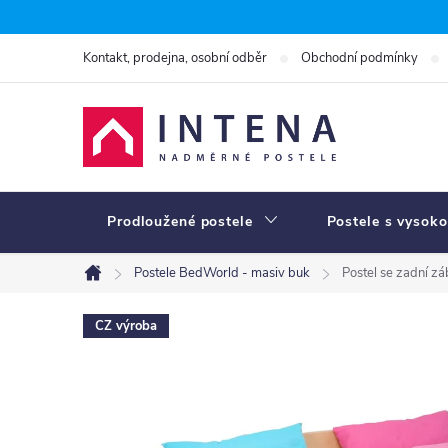
Přejít
na
Kontakt, prodejna, osobní odběr
Obchodní podmínky
obsah
Prodloužené postele
Postele s vysoko
Postele BedWorld - masiv buk
Postel se zadní z
Domů
CZ výroba