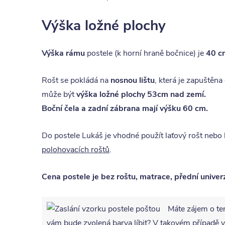
Výška ložné plochy
Výška rámu
postele (k horní hraně bočnice) je
40 c
Rošt se pokládá na
nosnou lištu
, která je zapuštěn
může být
výška ložné plochy 53cm
nad zemí.
Boční čela a zadní zábrana mají výšku 60 cm.
Do postele Lukáš je vhodné použít laťový rošt nebo
polohovacích roštů
.
Cena postele je bez roštu, matrace, přední univerz
Máte zájem o te
vám bude zvolená barva líbit? V takovém případ