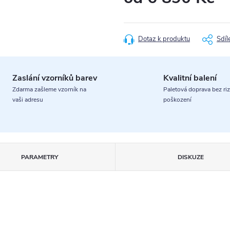
Měrná
cena:
Dotaz k produktu
Sdíl
Zaslání vzorníků barev
Kvalitní balení
Zdarma zašleme vzorník na
Paletová doprava bez riz
vaši adresu
poškození
PARAMETRY
DISKUZE