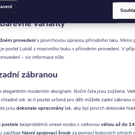
ostel je tedy možno
kdykoli v budoucnu rozmontovat a opět sm
avení
Souhl
 barevné varianty
ěžném provedení
s povrchovou úpravou přírodního laku. Mimo př
 je postel Lukáš z masivního buku v přírodním provedení. V p
rovedení – viz informace níže.
 zadní zábranou
 elegantním moderním designem. Boční čela jsou zvýšena. Velk
chladné zdi. Je-li postel určená pro děti můžete zadní zábranu o
le jsou
dokonale opracovány
tak, aby byl povrch dokonale hlad
 postele
bezproblémů unese osobu s celkovou
váhou až do 14
u zajišťuje
hlavní spojovací šroub
za pomocí bukových silných d