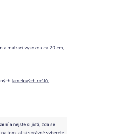
cm a matraci vysokou ca 20 cm,
evných
lamelových roštů
,
dení
a nejste si jisti, zda se
 na tom, ať si správně vyberete