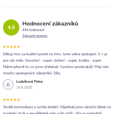
Hodnocení zákazníků
4,6
494 hodnocení
Zobrazit recenze
Děkuji moc za kvalitní postel na míru. Jsme velice spokojeni. 5 ⭐ je
pro vás málo. Doručení - super, složení - super, kvalita - super.
Máme přesně to, co jsme očekávali. Vysokou postel 🙏😉. Přeji vám
mnoho spokojených zákazníků. Díky.
Ludvíková Petra
10.6.2025
Skvělá komunikace a rychle dodání. Objednali jsme vánoční dárek na
poslední chvíli a neuvěřitelně nám vyšli vstříc. Vše se pohodlně