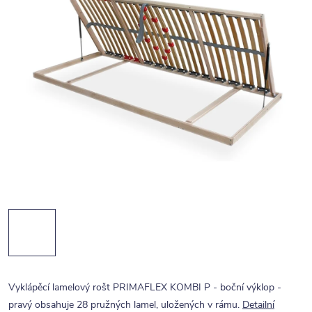
Vyklápěcí lamelový rošt PRIMAFLEX KOMBI P - boční výklop -
pravý obsahuje 28 pružných lamel, uložených v rámu.
Detailní