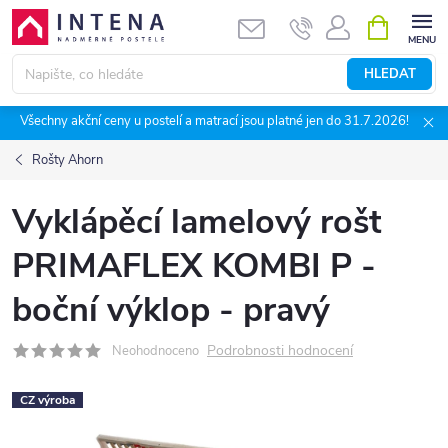
Přejít
NÁKUPNÍ
KOŠÍK
na
obsah
HLEDAT
Všechny akční ceny u postelí a matrací jsou platné jen do 31.7.2026!
Rošty Ahorn
Vyklápěcí lamelový rošt
PRIMAFLEX KOMBI P -
boční výklop - pravý
Podrobnosti hodnocení
Neohodnoceno
CZ výroba