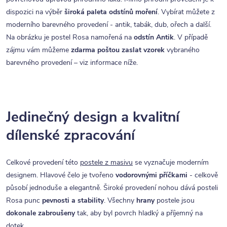
dispozici na výběr
široká paleta odstínů moření
. Vybírat můžete z
moderního barevného provedení - antik, tabák, dub, ořech a další.
Na obrázku je postel Rosa namořená na
odstín Antik
. V případě
zájmu vám můžeme
zdarma poštou zaslat vzorek
vybraného
barevného provedení – viz informace níže.
Jedinečný design a kvalitní
dílenské zpracování
Celkové provedení této
postele z masivu
se vyznačuje moderním
designem. Hlavové čelo je tvořeno
vodorovnými příčkami
- celkově
působí jednoduše a elegantně. Široké provedení nohou dává posteli
Rosa punc
pevnosti a stability
. Všechny
hrany
postele jsou
dokonale zabroušeny
tak, aby byl povrch hladký a příjemný na
dotek.