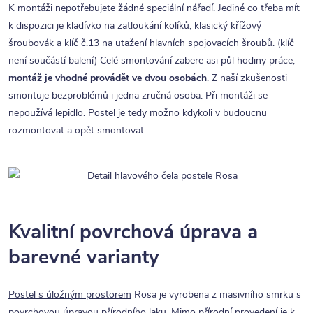
K montáži nepotřebujete žádné speciální nářadí. Jediné co třeba mít
k dispozici je kladívko na zatloukání kolíků, klasický křížový
šroubovák a klíč č.13 na utažení hlavních spojovacích šroubů. (klíč
není součástí balení) Celé smontování zabere asi půl hodiny práce,
montáž je vhodné provádět ve dvou osobách
. Z naší zkušenosti
smontuje bezproblémů i jedna zručná osoba. Při montáži se
nepoužívá lepidlo. Postel je tedy možno kdykoli v budoucnu
rozmontovat a opět smontovat.
Kvalitní povrchová úprava a
barevné varianty
Postel s úložným prostorem
Rosa je vyrobena z masivního smrku s
povrchovou úpravou přírodního laku. Mimo přírodní provedení je k