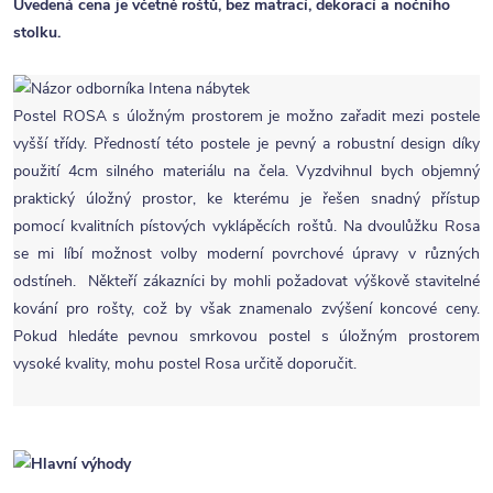
Uvedená cena je včetně roštů, bez matrací, dekorací a nočního
stolku.
Postel ROSA s úložným prostorem je možno zařadit mezi postele
vyšší třídy. Předností této postele je pevný a robustní design díky
použití 4cm silného materiálu na čela. Vyzdvihnul bych objemný
praktický úložný prostor, ke kterému je řešen snadný přístup
pomocí kvalitních pístových vyklápěcích roštů. Na dvoulůžku Rosa
se mi líbí možnost volby moderní povrchové úpravy v různých
odstíneh. Někteří zákazníci by mohli požadovat výškově stavitelné
kování pro rošty, což by však znamenalo zvýšení koncové ceny.
Pokud hledáte pevnou smrkovou postel s úložným prostorem
vysoké kvality, mohu postel Rosa určitě doporučit.