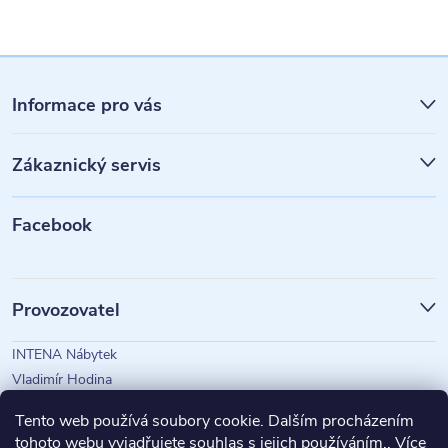
Z
á
Informace pro vás
p
Zákaznický servis
a
t
Facebook
í
Provozovatel
INTENA Nábytek
Vladimír Hodina
IČO: 73350583
Tento web používá soubory cookie. Dalším procházením
tohoto webu vyjadřujete souhlas s jejich používáním.. Více