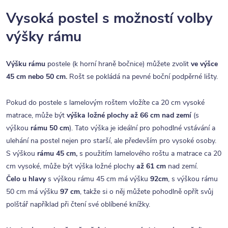
Vysoká postel s možností volby
výšky rámu
Výšku rámu
postele (k horní hraně bočnice) můžete zvolit
ve výšce
45 cm nebo 50 cm.
Rošt se pokládá na pevné boční podpěrné lišty.
Pokud do postele s lamelovým roštem vložíte ca 20 cm vysoké
matrace, může být
výška ložné plochy až 66 cm
nad zemí
(s
výškou
rámu 50 cm
). Tato výška je ideální pro pohodlné vstávání a
ulehání na postel nejen pro starší, ale především pro vysoké osoby.
S výškou
rámu 45 cm,
s použitím lamelového roštu a matrace ca 20
cm vysoké, může být výška ložné plochy
až 61 cm
nad zemí.
Čelo u hlavy
s výškou rámu 45 cm má výšku
92cm
, s výškou rámu
50 cm má výšku
97 cm
, takže si o něj můžete pohodlně opřít svůj
polštář například při čtení své oblíbené knížky.