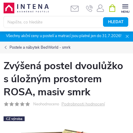
Přejít
NÁKUPNÍ
KOŠÍK
na
obsah
HLEDAT
Všechny akční ceny u postelí a matrací jsou platné jen do 31.7.2026!
Postele a nábytek BedWorld - smrk
Zvýšená postel dvoulůžko
s úložným prostorem
ROSA, masiv smrk
Podrobnosti hodnocení
Neohodnoceno
CZ výroba