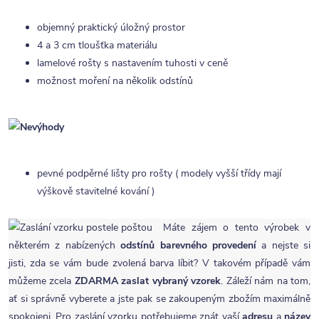
objemný praktický úložný prostor
4 a 3 cm tloušťka materiálu
lamelové rošty s nastavením tuhosti v ceně
možnost moření na několik odstínů
pevné podpěrné lišty pro rošty ( modely vyšší třídy mají
výškově stavitelné kování )
Máte zájem o tento výrobek v
některém z nabízených
odstínů barevného provedení
a nejste si
jisti, zda se vám bude zvolená barva líbit? V takovém případě vám
můžeme zcela
ZDARMA
zaslat vybraný vzorek
. Záleží nám na tom,
ať si správně vyberete a jste pak se zakoupeným zbožím maximálně
spokojeni. Pro zaslání vzorku potřebujeme znát vaší
adresu
a
název