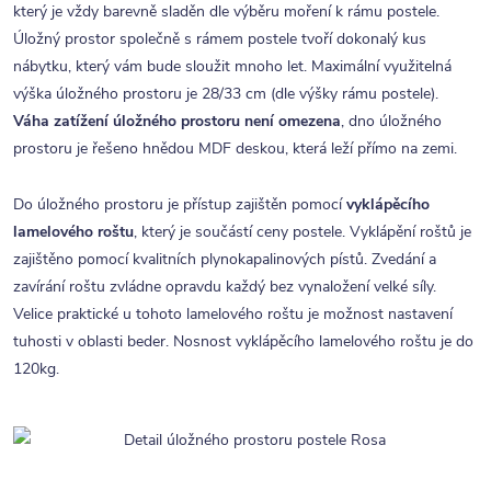
který je vždy barevně sladěn dle výběru moření k rámu postele.
Úložný prostor společně s rámem postele tvoří dokonalý kus
nábytku, který vám bude sloužit mnoho let. Maximální využitelná
výška úložného prostoru je 28/33 cm (dle výšky rámu postele).
Váha zatížení úložného prostoru není omezena
, dno úložného
prostoru je řešeno hnědou MDF deskou, která leží přímo na zemi.
Do úložného prostoru je přístup zajištěn pomocí
vyklápěcího
lamelového roštu
, který je součástí ceny postele. Vyklápění roštů je
zajištěno pomocí kvalitních plynokapalinových pístů. Zvedání a
zavírání roštu zvládne opravdu každý bez vynaložení velké síly.
Velice praktické u tohoto lamelového roštu je možnost nastavení
tuhosti v oblasti beder. Nosnost vyklápěcího lamelového roštu je do
120kg.